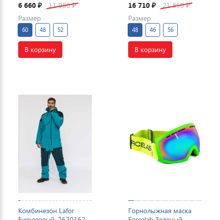
6 660
11 980
16 710
21 850
₽
₽
₽
₽
Размер
Размер
60
48
52
48
46
56
В корзину
В корзину
Комбинезон Lafor
Горнолыжная маска
Бирюзовый, 7670162
Forcelab Зеленый,