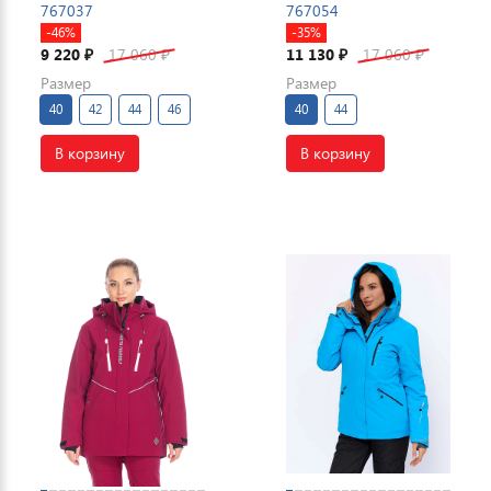
767037
767054
-46%
-35%
9 220
17 060
11 130
17 060
₽
₽
₽
₽
Размер
Размер
40
42
44
46
40
44
В корзину
В корзину