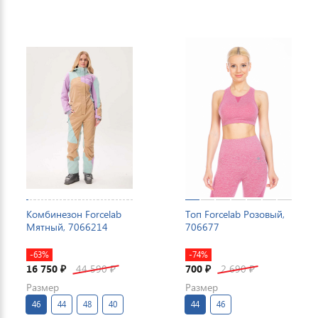
Комбинезон Forcelab
Топ Forcelab Розовый,
Мятный, 7066214
706677
-63%
-74%
16 750
44 590
700
2 690
₽
₽
₽
₽
Размер
Размер
46
44
48
40
44
46