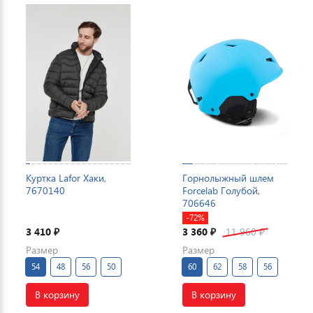
Куртка Lafor Хаки,
Горнолыжный шлем
7670140
Forcelab Голубой,
706646
-72%
3 410
3 360
11 960
₽
₽
₽
Размер
Размер
54
48
56
50
60
62
58
56
В корзину
В корзину