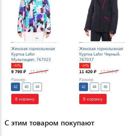
Женская горнолыжная
Женская горнолыжная
Куртка Lafor
Куртка Lafor Черный,
Мультицвет, 767023
767037
-44%
-34%
9 790
17 370
11 420
17 060
₽
₽
₽
₽
Размер
Размер
42
40
44
42
44
46
В корзину
В корзину
С этим товаром покупают