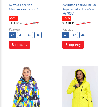
Куртка Forcelab
Женская горнолыжная
Малиновый, 706621
Куртка Lafor Голубой,
767037
-54%
-44%
11 180
23 840
9 710
17 060
₽
₽
₽
₽
Размер
Размер
42
40
46
44
40
42
44
В корзину
В корзину