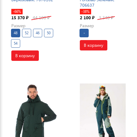
706637
-66%
-38%
15 370
44 100
2 100
3 340
₽
₽
₽
₽
Размер
Размер
48
52
46
50
-
54
В корзину
В корзину