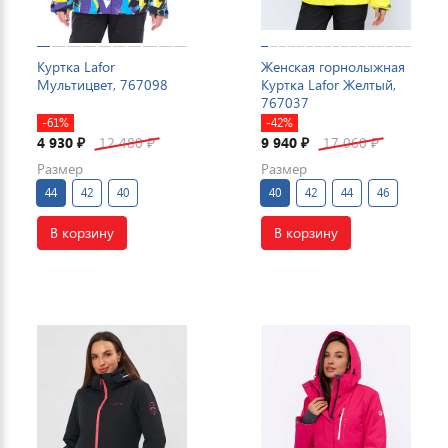
Куртка Lafor
Женская горнолыжная
Мультицвет, 767098
Куртка Lafor Желтый,
767037
-61%
-42%
4 930
12 480
9 940
17 060
₽
₽
₽
₽
Размер
Размер
44
42
40
40
42
44
46
В корзину
В корзину