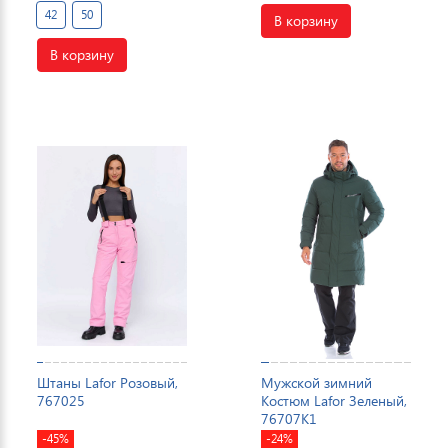
42
50
В корзину
В корзину
Штаны Lafor Розовый,
Мужской зимний
767025
Костюм Lafor Зеленый,
76707K1
-45%
-24%