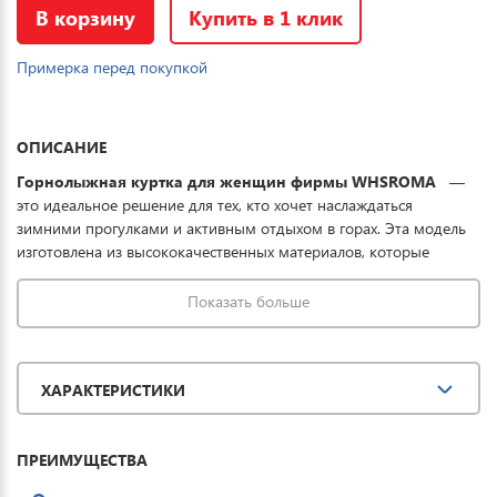
В корзину
Купить в 1 клик
Примерка перед покупкой
ОПИСАНИЕ
Горнолыжная куртка для женщин фирмы WHSROMA
—
это идеальное решение для тех, кто хочет наслаждаться
зимними прогулками и активным отдыхом в горах. Эта модель
изготовлена из высококачественных материалов, которые
обработаны водоотталкивающими и антибактериальными
пропитками, что гарантирует надежную защиту от влаги и
Показать больше
холода. Водонепроницаемая мембрана сохраняет тепло при
мокром снеге и ледяном дожде. Регулируемый несъемный
капюшон, кулиски и снегозащитная юбка обеспечивают
ХАРАКТЕРИСТИКИ
дополнительную защиту. Вентиляционные молнии на рукавах и
внутренний карман для маски и мобильного устройства
позволяют регулировать температуру тела и создают комфорт
ПРЕИМУЩЕСТВА
во время катания на лыжах или сноуборде. Стильный дизайн и
удобная посадка делают эту куртку сноубордическую