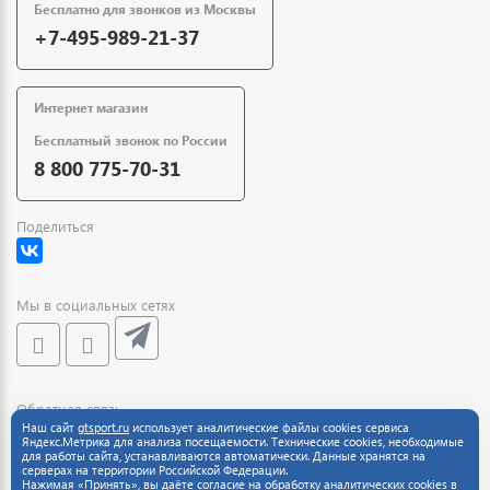
Бесплатно для звонков из Москвы
+7-495-989-21-37
Интернет магазин
Бесплатный звонок по России
8 800 775-70-31
Поделиться
Мы в социальных сетях
Обратная связь
Наш сайт
gtsport.ru
использует аналитические файлы cookies сервиса
Яндекс.Метрика для анализа посещаемости. Технические cookies, необходимые
для работы сайта, устанавливаются автоматически. Данные хранятся на
серверах на территории Российской Федерации.
Нажимая «Принять», вы даёте согласие на обработку аналитических cookies в