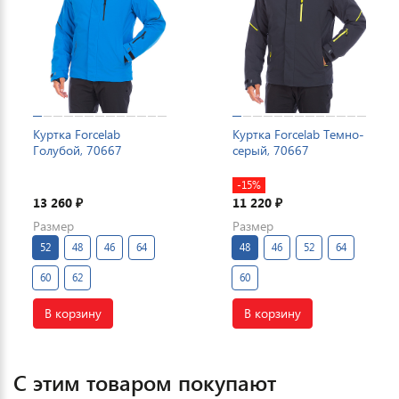
Куртка Forcelab
Куртка Forcelab Темно-
Голубой, 70667
серый, 70667
-15%
13 260
11 220
₽
₽
Размер
Размер
52
48
46
64
48
46
52
64
60
62
60
В корзину
В корзину
С этим товаром покупают