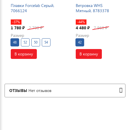
Плавки Forcelab Серый,
Ветровка WHS
7066124
Мятный, 8783378
-37%
-44%
1 780
2 790
4 480
7 960
₽
₽
₽
₽
Размер
Размер
48
52
50
54
42
В корзину
В корзину
ОТЗЫВЫ
Нет отзывов