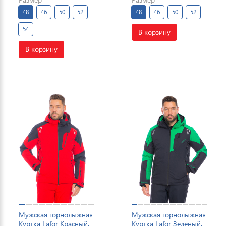
48
46
50
52
48
46
50
52
54
В корзину
В корзину
Мужская горнолыжная
Мужская горнолыжная
Куртка Lafor Красный,
Куртка Lafor Зеленый,