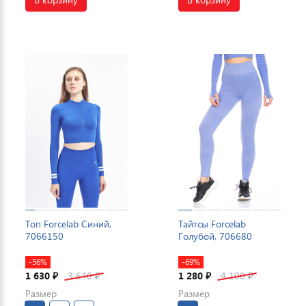
Топ Forcelab Синий,
Тайтсы Forcelab
7066150
Голубой, 706680
-56%
-69%
1 630
3 640
1 280
4 100
₽
₽
₽
₽
Размер
Размер