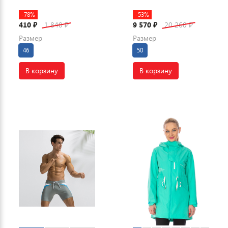
-78%
-53%
410
1 840
9 570
20 260
₽
₽
₽
₽
Размер
Размер
46
50
В корзину
В корзину