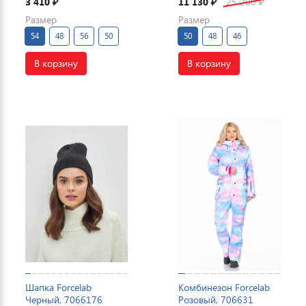
3 410
11 130
25 200
₽
₽
₽
Размер
Размер
54
48
56
50
50
48
46
В корзину
В корзину
Шапка Forcelab
Комбинезон Forcelab
Черный, 7066176
Розовый, 706631