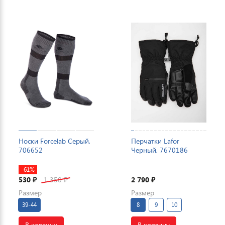
Носки Forcelab Серый,
Перчатки Lafor
706652
Черный, 7670186
-61%
530
1 350
2 790
₽
₽
₽
Размер
Размер
39-44
8
9
10
В корзину
В корзину