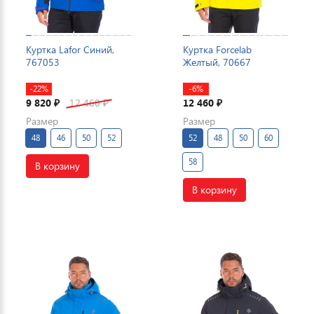
Куртка Lafor Синий,
Куртка Forcelab
767053
Желтый, 70667
-22%
-6%
9 820
12 460
12 460
₽
₽
₽
Размер
Размер
48
46
50
52
52
48
50
60
58
В корзину
В корзину