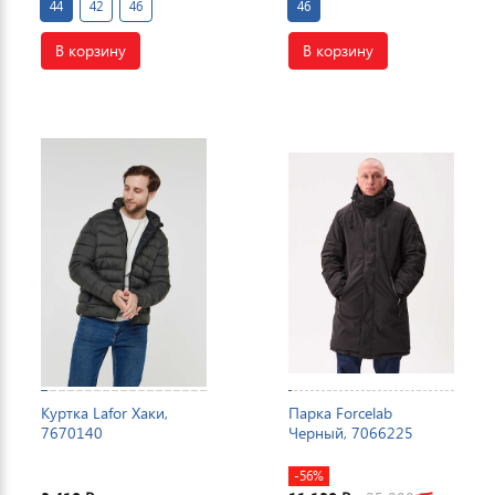
44
42
46
46
В корзину
В корзину
Куртка Lafor Хаки,
Парка Forcelab
7670140
Черный, 7066225
-56%