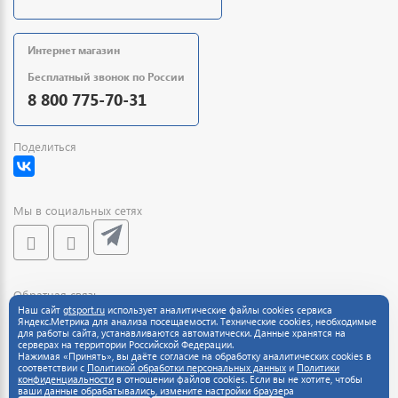
Интернет магазин
Бесплатный звонок по России
8 800 775-70-31
Поделиться
Мы в социальных сетях
Обратная связь
Наш сайт
gtsport.ru
использует аналитические файлы cookies сервиса
Яндекс.Метрика для анализа посещаемости. Технические cookies, необходимые
для работы сайта, устанавливаются автоматически. Данные хранятся на
серверах на территории Российской Федерации.
Нажимая «Принять», вы даёте согласие на обработку аналитических cookies в
соответствии с
Политикой обработки персональных данных
и
Политики
конфиденциальности
в отношении файлов cookies. Если вы не хотите, чтобы
ваши данные обрабатывались, измените настройки браузера