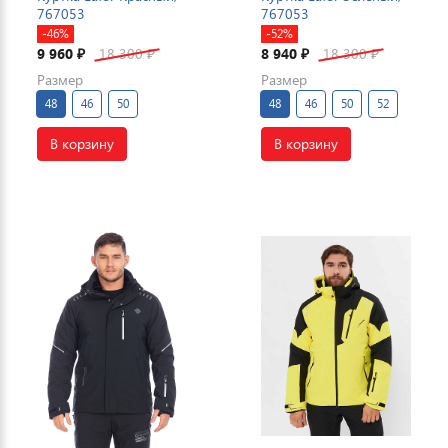
767053
767053
-46%
-52%
9 960
18 300
8 940
18 300
₽
₽
₽
₽
Размер
Размер
48
46
50
48
46
50
52
В корзину
В корзину