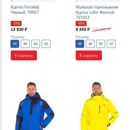
Куртка Forcelab
Мужская горнолыжная
Черный, 70667
Куртка Lafor Желтый,
767053
-39%
-49%
13 820
9 450
18 300
₽
₽
₽
Размер
Размер
46
60
64
62
48
46
50
52
В корзину
В корзину