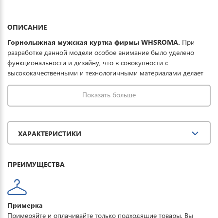
ОПИСАНИЕ
Горнолыжная мужская куртка фирмы WHSROMA.
При
разработке данной модели особое внимание было уделено
функциональности и дизайну, что в совокупности с
высококачественными и технологичными материалами делает
данную куртку отличным выбором для комфортного отдыха в
горах и на прогулке. Ткань обработана водоотталкивающей
Показать больше
пропиткой снаружи и антибактериальной
внутри. Водонепроницаемая мембрана обеспечивает
превосходную защиту при мокром снеге или ледяном дожде и
ХАРАКТЕРИСТИКИ
оперативно отводит влагу от тела наружу, сохраняя тепло и
комфорт. Купить горнолыжную куртку мужскую WHSROMA
можно для повседневной носки, активного отдыха, туризма и
ПРЕИМУЩЕСТВА
прогулок.
Примерка
Примеряйте и оплачивайте только подходящие товары. Вы