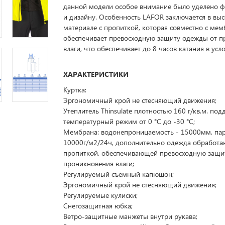
данной модели особое внимание было уделено 
и дизайну. Особенность LAFOR заключается в вы
материале с пропиткой, которая совместно с ме
обеспечивает превосходную защиту одежды от 
влаги, что обеспечивает до 8 часов катания в усл
ХАРАКТЕРИСТИКИ
Куртка:
Эргономичный крой не стесняющий движения;
Утеплитель Thinsulate плотностью 160 г/кв.м. по
температурный режим от 0 °C до -30 °C;
Мембрана: водонепроницаемость - 15000мм, па
10000г/м2/24ч, дополнительно одежда обработа
пропиткой, обеспечивающей превосходную защи
проникновения влаги;
Регулируемый съемный капюшон;
Эргономичный крой не стесняющий движения;
Регулируемые кулиски;
Снегозащитная юбка;
Ветро-защитные манжеты внутри рукава;