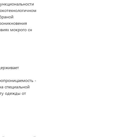
функциональности
сокотехнологичном
мбраной
проникновения
овиях мокрого сн
ддерживает
ропроницаемость -
на специальной
ту одежды от