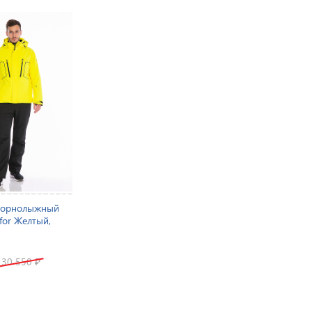
горнолыжный
for Желтый,
30 550
₽