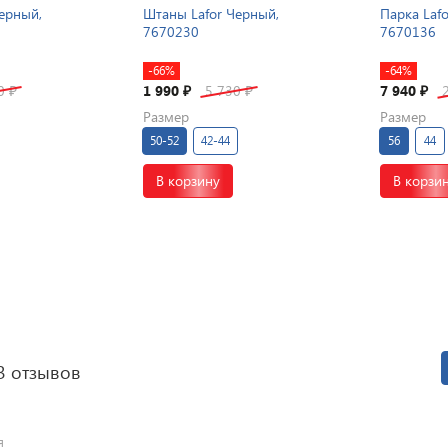
Черный,
Штаны Lafor Черный,
Парка Lafo
7670230
7670136
-66%
-64%
30
1 990
5 730
7 940
₽
₽
₽
₽
Размер
Размер
50-52
42-44
56
44
В корзину
В корзи
3 отзывов
я