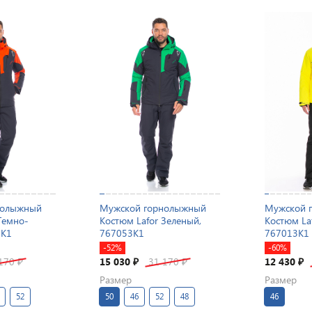
нолыжный
Мужской горнолыжный
Мужской 
Темно-
Костюм Lafor Зеленый,
Костюм La
3K1
767053K1
767013K1
-52%
-60%
 170
15 030
31 170
12 430
₽
₽
₽
₽
Размер
Размер
52
50
46
52
48
46