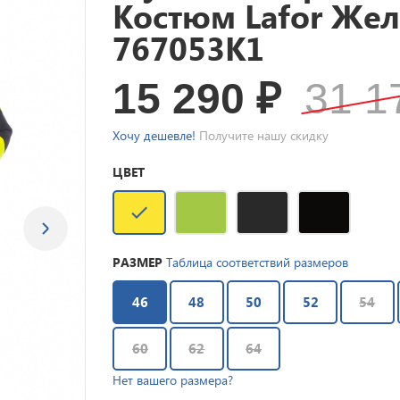
Костюм Lafor Жел
767053K1
15 290
₽
31 
Хочу дешевле!
Получите нашу скидку
ЦВЕТ
РАЗМЕР
Таблица соответствий размеров
46
48
50
52
54
60
62
64
Нет вашего размера?