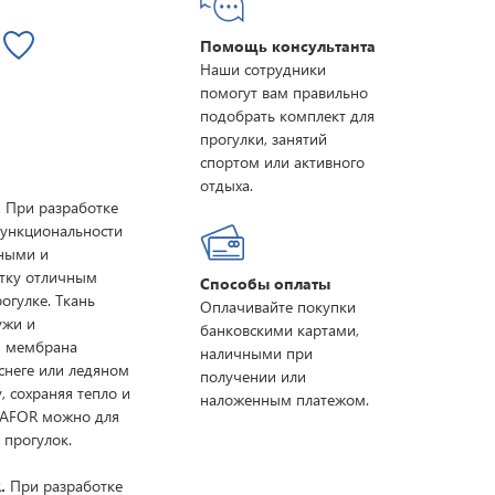
Помощь консультанта
Наши сотрудники
помогут вам правильно
подобрать комплект для
прогулки, занятий
спортом или активного
отдыха.
.
При разработке
функциональности
нными и
ртку отличным
Способы оплаты
огулке. Ткань
Оплачивайте покупки
ужи и
банковскими картами,
я мембрана
наличными при
снеге или ледяном
получении или
, сохраняя тепло и
наложенным платежом.
LAFOR можно для
 прогулок.
.
При разработке