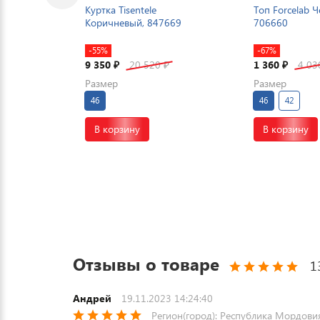
Куртка Tisentele
Топ Forcelab 
Коричневый, 847669
706660
-55%
-67%
9 350
20 520
1 360
4 0
₽
₽
₽
Размер
Размер
46
46
42
В корзину
В корзину
Отзывы о товаре
1
Андрей
19.11.2023 14:24:40
Регион(город): Республика Мордови