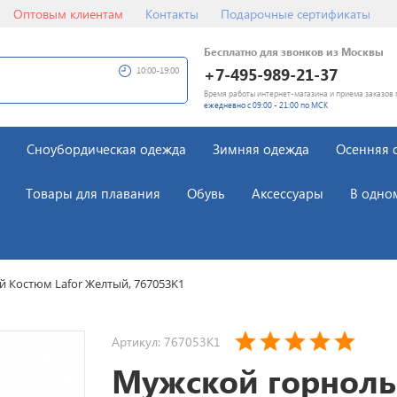
Оптовым клиентам
Контакты
Подарочные сертификаты
Бесплатно для звонков из Москвы
+7-495-989-21-37
10:00-19:00
Время работы интернет-магазина и приема заказов 
ежедневно с 09:00 - 21:00 по МСК
Сноубордическая одежда
Зимняя одежда
Осенняя 
Товары для плавания
Обувь
Аксессуары
В одно
Костюм Lafor Желтый, 767053K1
Артикул: 767053K1
Мужской горнол