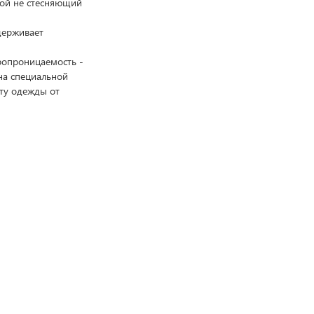
рой не стесняющий
ддерживает
ропроницаемость -
на специальной
ту одежды от