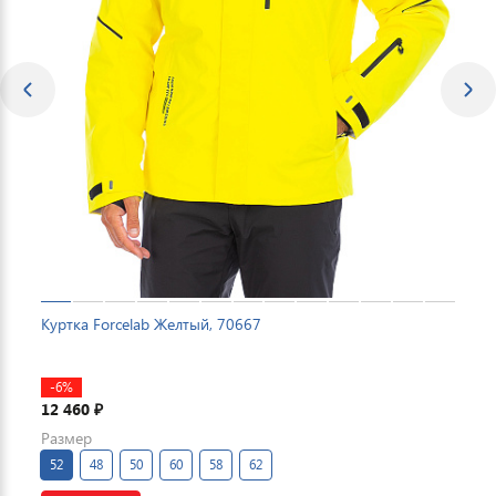
Куртка Forcelab Желтый, 70667
-6%
12 460
₽
Размер
52
48
50
60
58
62