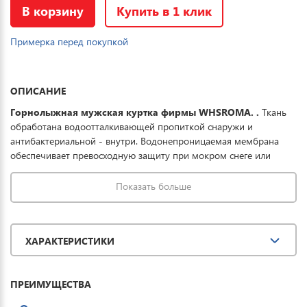
В корзину
Купить в 1 клик
Примерка перед покупкой
ОПИСАНИЕ
Горнолыжная мужская куртка фирмы WHSROMA. .
Ткань
обработана водоотталкивающей пропиткой снаружи и
антибактериальной - внутри. Водонепроницаемая мембрана
обеспечивает превосходную защиту при мокром снеге или
ледяном дожде и оперативно отводит влагу от тела наружу,
сохраняя тепло и комфорт. Купить зимнюю спортивную куртку
Показать больше
можно для повседневной носки, активного отдыха, туризма и
прогулок. Характеристики: Регулируемый съемный капюшон и
кулиски; Карман для SKIPAS на рукаве; Внутренний карман на
ХАРАКТЕРИСТИКИ
молнии; для маски; для мобильных устройств; Снегозащитная
юбка; Ветро-защитные манжеты внутри рукава; Вентиляция на
молнии.
ПРЕИМУЩЕСТВА