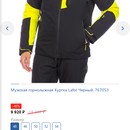
Мужская горнолыжная Куртка Lafor Черный, 767053
-46%
9 920
18 300
₽
₽
Размер
48
46
50
52
54