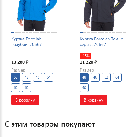
Куртка Forcelab
Куртка Forcelab Темно-
Голубой, 70667
серый, 70667
-15%
13 260
11 220
₽
₽
Размер
Размер
52
48
46
64
48
46
52
64
60
62
60
В корзину
В корзину
С этим товаром покупают