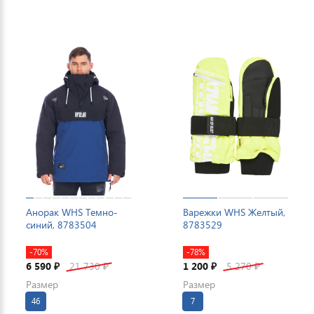
Анорак WHS Темно-
Варежки WHS Желтый,
синий, 8783504
8783529
-70%
-78%
6 590
21 730
1 200
5 270
₽
₽
₽
₽
Размер
Размер
46
7