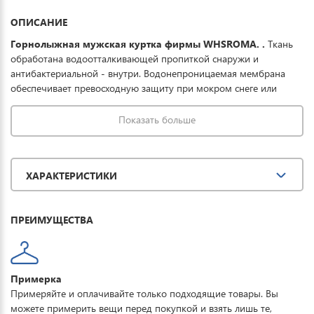
ОПИСАНИЕ
Горнолыжная мужская куртка фирмы WHSROMA. .
Ткань
обработана водоотталкивающей пропиткой снаружи и
антибактериальной - внутри. Водонепроницаемая мембрана
обеспечивает превосходную защиту при мокром снеге или
ледяном дожде и оперативно отводит влагу от тела наружу,
сохраняя тепло и комфорт. Купить зимнюю спортивную куртку
Показать больше
можно для повседневной носки, активного отдыха, туризма и
прогулок. Характеристики: Регулируемый съемный капюшон и
кулиски; Карман для SKIPAS на рукаве; Внутренний карман на
ХАРАКТЕРИСТИКИ
молнии; для маски; для мобильных устройств; Снегозащитная
юбка; Ветро-защитные манжеты внутри рукава; Вентиляция на
молнии.
ПРЕИМУЩЕСТВА
Примерка
Примеряйте и оплачивайте только подходящие товары. Вы
можете примерить вещи перед покупкой и взять лишь те,