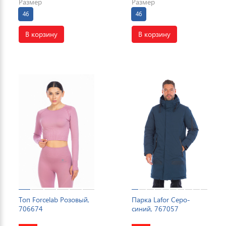
Размер
Размер
46
46
В корзину
В корзину
Топ Forcelab Розовый,
Парка Lafor Серо-
706674
синий, 767057