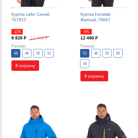
Куртка Lafor Синий,
Куртка Forcelab
767053
Желтый, 70667
-22%
-6%
9 820
12 460
12 460
₽
₽
₽
Размер
Размер
48
46
50
52
52
48
50
60
58
В корзину
В корзину