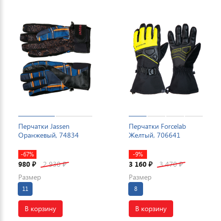
Перчатки Jassen
Перчатки Forcelab
Оранжевый, 74834
Желтый, 706641
-67%
-9%
980
2 930
3 160
3 470
₽
₽
₽
₽
Размер
Размер
11
8
В корзину
В корзину