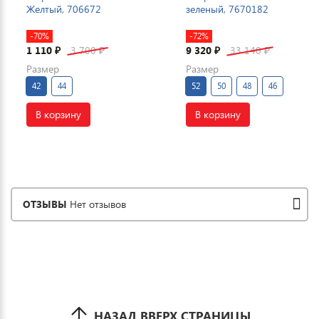
Желтый, 706672
зеленый, 7670182
-70%
-72%
1 110
3 700
9 320
33 140
₽
₽
₽
₽
Размер
Размер
42
44
52
50
48
46
В корзину
В корзину
ОТЗЫВЫ
Нет отзывов
НАЗАД ВВЕРХ СТРАНИЦЫ