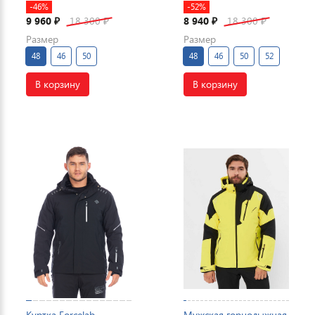
-46%
-52%
9 960
18 300
8 940
18 300
₽
₽
₽
₽
Размер
Размер
48
46
50
48
46
50
52
В корзину
В корзину
Куртка Forcelab
Мужская горнолыжная