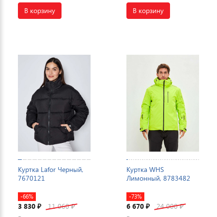
В корзину
В корзину
Куртка Lafor Черный,
Куртка WHS
7670121
Лимонный, 8783482
-66%
-73%
3 830
11 060
6 670
24 000
₽
₽
₽
₽