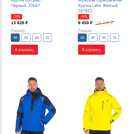
Черный, 70667
Куртка Lafor Желтый,
767053
-39%
-49%
13 820
9 450
18 300
₽
₽
₽
Размер
Размер
46
60
64
62
48
46
50
52
В корзину
В корзину