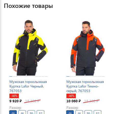
Похожие товары
Мужская горнолыжная
Мужская горнолыжная
Куртка Lafor Черный,
Куртка Lafor Темно-
767053
серый, 767053
-46%
-46%
9 920
18 300
10 060
18 300
₽
₽
₽
₽
Размер
Размер
48
46
50
52
48
46
50
52