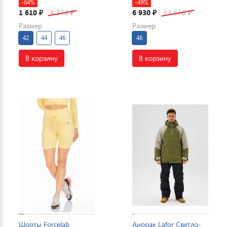
-64%
-49%
1 610
4 370
6 930
13 560
₽
₽
₽
₽
Размер
Размер
42
44
46
46
В корзину
В корзину
Шорты Forcelab
Анорак Lafor Светло-