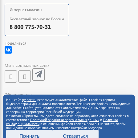
Интернет магазин
Бесплатный звонок по России
8 800 775-70-31
Поделиться
Мы в социальных сетях
Обратная связь
Наш сайт
gtsport.ru
использует аналитические файлы cookies сервиса
Яндекс.Метрика для анализа посещаемости. Технические cookies, необходимые
для работы сайта, устанавливаются автоматически. Данные хранятся на
серверах на территории Российской Федерации.
Нажимая «Принять», вы даёте согласие на обработку аналитических cookies в
соответствии с
Политикой обработки персональных данных
и
Политики
конфиденциальности
в отношении файлов cookies. Если вы не хотите, чтобы
ваши данные обрабатывались, измените настройки браузера
Принять
Отказаться