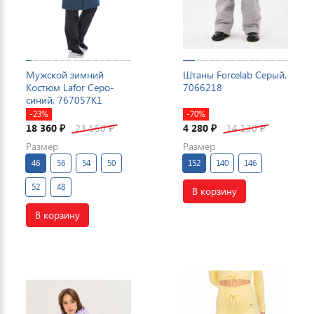
Мужской зимний
Штаны Forcelab Серый,
Костюм Lafor Серо-
7066218
синий, 767057K1
-23%
-70%
18 360
23 550
4 280
14 130
₽
₽
₽
₽
Размер
Размер
46
56
54
50
152
140
146
52
48
В корзину
В корзину