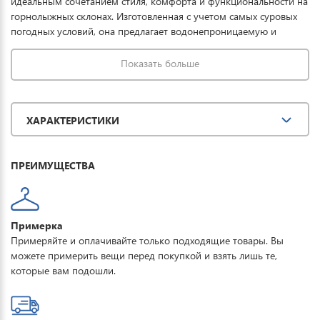
идеальным сочетанием стиля, комфорта и функциональности на
горнолыжных склонах. Изготовленная с учетом самых суровых
погодных условий, она предлагает водонепроницаемую и
ветрозащитную защиту благодаря специально обработанной
ткани и водонепроницаемой мембране. Утеплитель Imitation silk
Показать больше
cotton с плотностью 160 г/кв.м. гарантирует сохранение тепла
даже при экстремальных температурах от 0 до -30 градусов
Цельсия. Куртка зимняя также оснащена регулируемым
ХАРАКТЕРИСТИКИ
съемным капюшоном, карманом для SKIPAS на рукаве, а также
многочисленными внутренними карманами на молнии для
маски, мобильных устройств и других необходимых вещей.
ПРЕИМУЩЕСТВА
Интегрированная снегозащитная юбка и ветрозащитные
манжеты внутри рукава обеспечивают дополнительную защиту
от снега и ветра. Кулиски на поясе и вентиляционные отверстия
на молнии обеспечивают удобство и подстраиваются под
Примерка
различные климатические условия.
Примеряйте и оплачивайте только подходящие товары. Вы
можете примерить вещи перед покупкой и взять лишь те,
которые вам подошли.