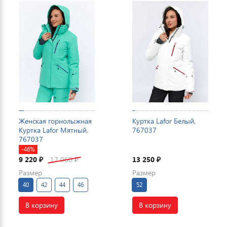
Женская горнолыжная
Куртка Lafor Белый,
Куртка Lafor Мятный,
767037
767037
-46%
9 220
17 060
13 250
₽
₽
₽
Размер
Размер
40
42
44
46
52
В корзину
В корзину