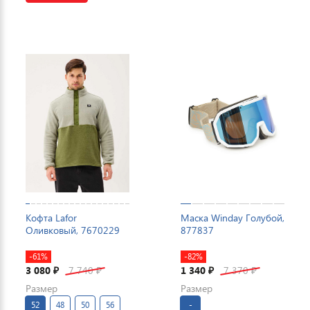
Кофта Lafor
Маска Winday Голубой,
Оливковый, 7670229
877837
-61%
-82%
3 080
7 740
1 340
7 370
₽
₽
₽
₽
Размер
Размер
52
48
50
56
-