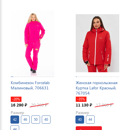
Комбинезон Forcelab
Женская горнолыжная
Малиновый, 706631
Куртка Lafor Красный,
767054
-20%
-35%
16 290
20 260
11 130
17 060
₽
₽
₽
₽
Размер
Размер
42
46
50
40
40
44
44