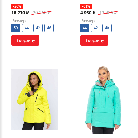
-20%
-61%
16 210
20 260
4 930
12 480
₽
₽
₽
₽
Размер
Размер
50
44
42
46
44
42
40
В корзину
В корзину