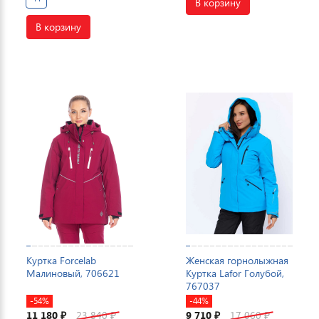
В корзину
В корзину
Куртка Forcelab
Женская горнолыжная
Малиновый, 706621
Куртка Lafor Голубой,
767037
-54%
-44%
11 180
23 840
9 710
17 060
₽
₽
₽
₽