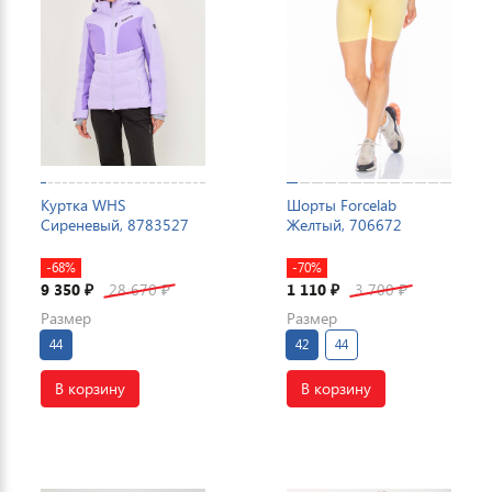
Куртка WHS
Шорты Forcelab
Сиреневый, 8783527
Желтый, 706672
-68%
-70%
9 350
28 670
1 110
3 700
₽
₽
₽
₽
Размер
Размер
44
42
44
В корзину
В корзину