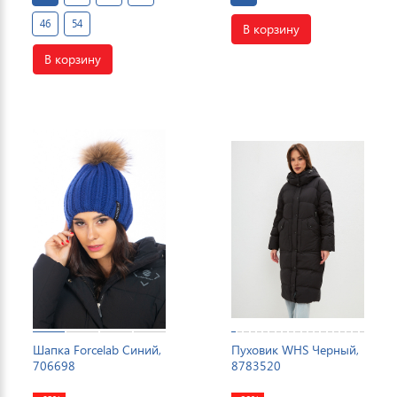
46
54
В корзину
В корзину
Шапка Forcelab Синий,
Пуховик WHS Черный,
706698
8783520