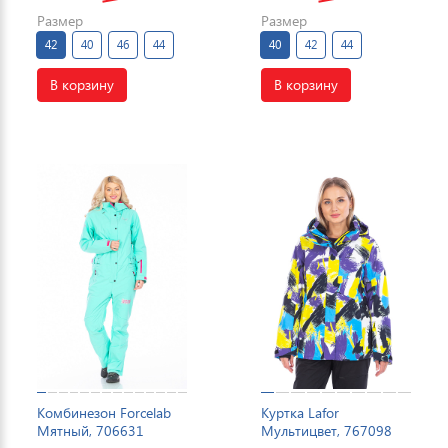
Размер
Размер
42
40
46
44
40
42
44
В корзину
В корзину
Комбинезон Forcelab
Куртка Lafor
Мятный, 706631
Мультицвет, 767098