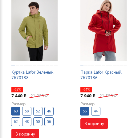
Куртка Lafor Зеленый,
Парка Lafor Красный,
7670138
7670136
-65%
-64%
7 440
21 080
7 940
21 550
₽
₽
₽
₽
Размер
Размер
60
58
52
46
56
44
62
48
50
56
В корзину
В корзину