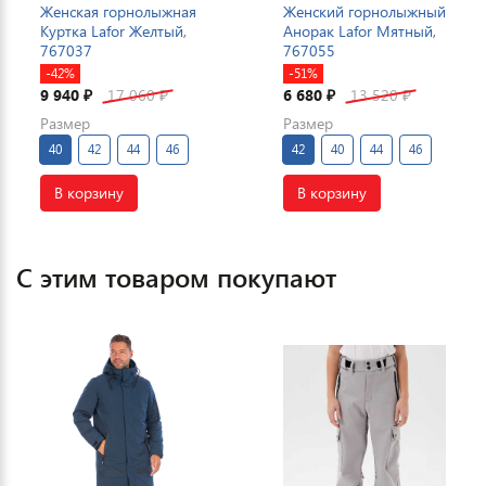
Женская горнолыжная
Женский горнолыжный
Куртка Lafor Желтый,
Анорак Lafor Мятный,
767037
767055
-42%
-51%
9 940
17 060
6 680
13 520
₽
₽
₽
₽
Размер
Размер
40
42
44
46
42
40
44
46
В корзину
В корзину
С этим товаром покупают