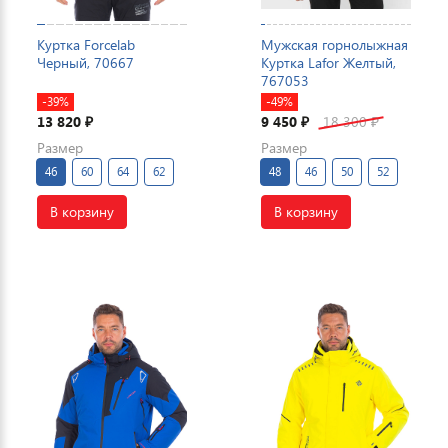
Куртка Forcelab
Мужская горнолыжная
Черный, 70667
Куртка Lafor Желтый,
767053
-39%
-49%
13 820
9 450
18 300
₽
₽
₽
Размер
Размер
46
60
64
62
48
46
50
52
В корзину
В корзину