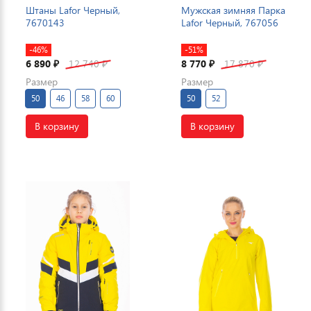
Штаны Lafor Черный,
Мужская зимняя Парка
7670143
Lafor Черный, 767056
-46%
-51%
6 890
12 740
8 770
17 870
₽
₽
₽
₽
Размер
Размер
50
46
58
60
50
52
В корзину
В корзину