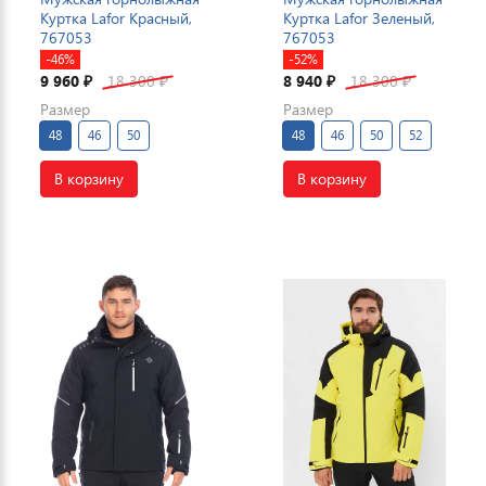
Куртка Lafor Красный,
Куртка Lafor Зеленый,
767053
767053
-46%
-52%
9 960
18 300
8 940
18 300
₽
₽
₽
₽
Размер
Размер
48
46
50
48
46
50
52
В корзину
В корзину