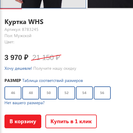
Куртка WHS
Артикул: 8783245
Пол: Мужской
Цвет:
3 970
₽
21 150
₽
Хочу дешевле!
Получите нашу скидку
РАЗМЕР
Таблица соответствий размеров
46
48
50
52
54
56
Нет вашего размера?
В корзину
Купить в 1 клик