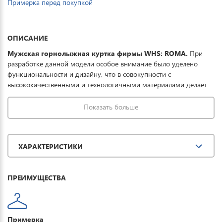
Примерка перед покупкой
ОПИСАНИЕ
Мужская горнолыжная куртка фирмы WHS: ROMA.
При
разработке данной модели особое внимание было уделено
функциональности и дизайну, что в совокупности с
высококачественными и технологичными материалами делает
данную куртку отличным выбором для активного отдыха в
горах и на склонах. В коллекции Roma ткань из 100% полиэстера
Показать больше
обработана водоотталкивающей пропиткой снаружи и
антибактериальной - внутри. Экологический био-наполнитель
из тонкого полимерного волокна обеспечивает тепло при
ХАРАКТЕРИСТИКИ
температуре до -35°. Водонепроницаемая мембрана
20000/20000 обеспечивает максимальную защиту при мокром
снеге или ледяном дожде и оперативно отводит влагу от тела
ПРЕИМУЩЕСТВА
наружу, сохраняя тепло и комфорт внутри.
Примерка