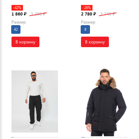
-42%
-26%
1 860
3 200
2 780
3 740
₽
₽
₽
₽
Размер
Размер
42
8
В корзину
В корзину