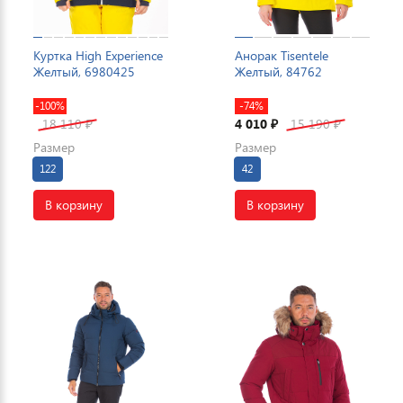
Куртка High Experience
Анорак Tisentele
Желтый, 6980425
Желтый, 84762
-100%
-74%
18 110
4 010
15 190
₽
₽
₽
Размер
Размер
122
42
В корзину
В корзину