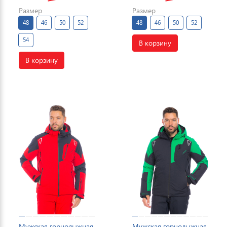
Размер
Размер
48
46
50
52
48
46
50
52
54
В корзину
В корзину
Мужская горнолыжная
Мужская горнолыжная