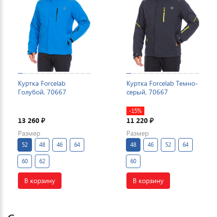
Куртка Forcelab
Куртка Forcelab Темно-
Голубой, 70667
серый, 70667
-15%
13 260
11 220
₽
₽
Размер
Размер
52
48
46
64
48
46
52
64
60
62
60
В корзину
В корзину