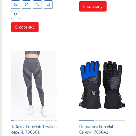
62
64
46
52
В корзину
58
В корзину
Тайтсы Forcelab Темно-
Перчатки Forcelab
серый, 706661
Синий, 706641