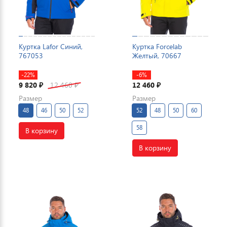
Куртка Lafor Синий,
Куртка Forcelab
767053
Желтый, 70667
-22%
-6%
9 820
12 460
12 460
₽
₽
₽
Размер
Размер
48
46
50
52
52
48
50
60
58
В корзину
В корзину