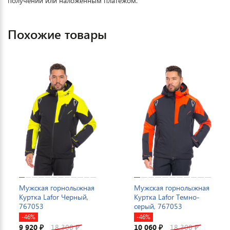
получении или наложенным платежом.
Похожие товары
Мужская горнолыжная
Мужская горнолыжная
Куртка Lafor Черный,
Куртка Lafor Темно-
767053
серый, 767053
-46%
-46%
9 920
18 300
10 060
18 300
₽
₽
₽
₽