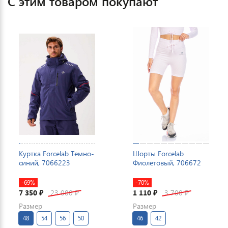
С этим товаром покупают
Куртка Forcelab Темно-
Шорты Forcelab
синий, 7066223
Фиолетовый, 706672
-69%
-70%
7 350
23 000
1 110
3 700
₽
₽
₽
₽
Размер
Размер
48
54
56
50
46
42