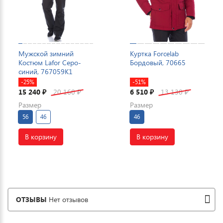
Мужской зимний
Куртка Forcelab
Костюм Lafor Серо-
Бордовый, 70665
синий, 767059K1
-25%
-51%
15 240
20 160
6 510
13 130
₽
₽
₽
₽
Размер
Размер
56
46
46
В корзину
В корзину
ОТЗЫВЫ
Нет отзывов