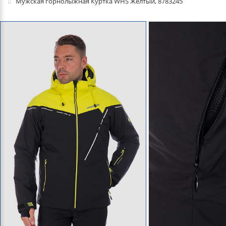
Мужская горнолыжная Куртка WHS Желтый, 8783245