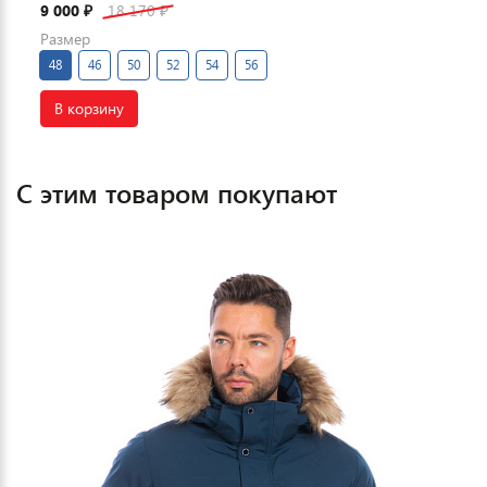
9 000
18 170
₽
₽
Размер
48
46
50
52
54
56
В корзину
С этим товаром покупают