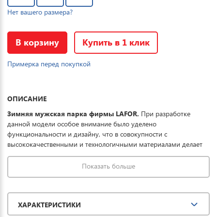
Нет вашего размера?
В корзину
Купить в 1 клик
Примерка перед покупкой
ОПИСАНИЕ
Зимняя мужская парка фирмы LAFOR.
При разработке
данной модели особое внимание было уделено
функциональности и дизайну, что в совокупности с
высококачественными и технологичными материалами делает
данную куртку отличным выбором для комфортного отдыха в
горах и на прогулке. Ткань обработана водоотталкивающей
Показать больше
пропиткой снаружи и антибактериальной - внутри.
Водонепроницаемая мембрана обеспечивает превосходную
защиту одежды от проникновения влаги, до 8 часов катания в
ХАРАКТЕРИСТИКИ
условиях мокрого снега. Купить зимнюю парку мужскую LAFOR
можно для повседневной носки, активного отдыха, туризма и