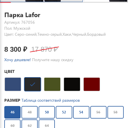
Парка Lafor
Артикул: 767056
Пол: Мужской
Цвет: Серо-синий,Темно-серый,Хаки,Черный,Бордовый
8 300
₽
17 870
₽
Хочу дешевле!
Получите нашу скидку
ЦВЕТ
РАЗМЕР
Таблица соответствий размеров
46
48
50
52
54
56
58
60
62
64