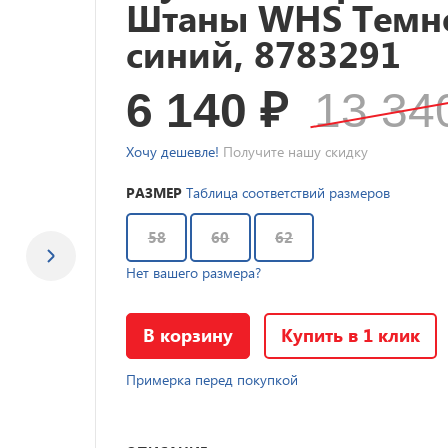
Штаны WHS Темн
синий, 8783291
6 140
₽
13 3
Хочу дешевле!
Получите нашу скидку
РАЗМЕР
Таблица соответствий размеров
58
60
62
Нет вашего размера?
В корзину
Купить в 1 клик
Примерка перед покупкой