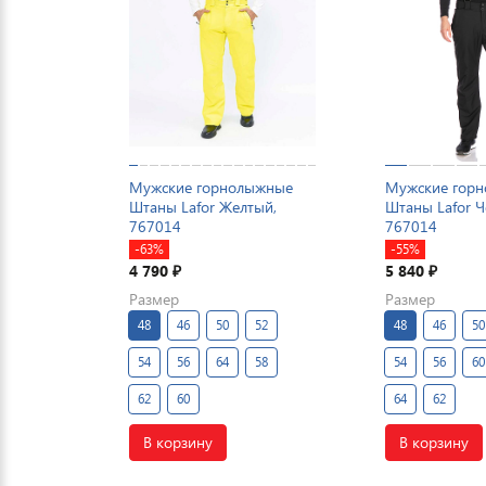
Мужские горнолыжные
Мужские гор
Штаны Lafor Желтый,
Штаны Lafor 
767014
767014
-63%
-55%
4 790
5 840
₽
₽
Размер
Размер
48
46
50
52
48
46
50
54
56
64
58
54
56
60
62
60
64
62
В корзину
В корзину