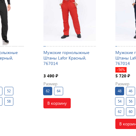
нолыжные
Мужские горнолыжные
Мужские 
Черный,
Штаны Lafor Красный,
Штаны Laf
767014
767014
-56%
3 490
5 720
₽
₽
Размер
Размер
52
62
64
48
46
58
54
56
В корзину
62
60
В корзи