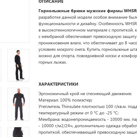
ОПИСАНИЕ
Горнолыжные брюки мужские фирмы WHS
разработке данной модели особое внимание был
функциональности и дизайну. Особенность WHS
в высокотехнологичном материале с пропиткой, 
с мембраной обеспечивает превосходную защиту
проникновения влаги, что обеспечивает до 8 часо
условиях мокрого снега. Купить горнолыжные шт
можно для спорта, повседневной носки и комфор
горных лыжах.
ХАРАКТЕРИСТИКИ
Эргономичный крой не стесняющий движения;
Материал: 100% полиэстер;
Утеплитель Thinsulate плотностью 100 г/кв.м. по
температурный режим от 0 °C до -25 °C;
Мембрана: водонепроницаемость - 10000 мм, п
- 10000 г/м2/24ч, дополнительно одежда обрабо
пропиткой, обеспечивающей превосходную защи