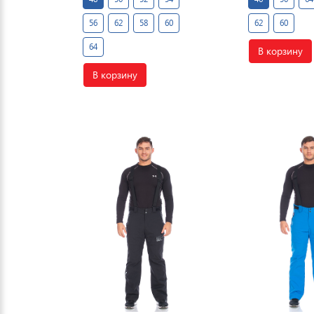
56
62
58
60
62
60
64
В корзину
В корзину