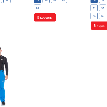
64
54
56
64
62
В корзину
В корзи