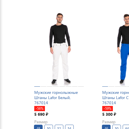
Мужские горнолыжные
Мужские гор
Штаны Lafor Белый,
Штаны Lafor С
767014
767014
-56%
-59%
5 690
5 300
₽
₽
Размер
Размер
48
50
52
54
46
50
64