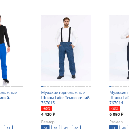
нолыжные
Мужские горнолыжные
Мужские 
иний,
Штаны Lafor Темно-синий,
Штаны Laf
767015
767014
-66%
-53%
4 420
6 090
₽
₽
Размер
Размер
58
46
56
62
60
48
46