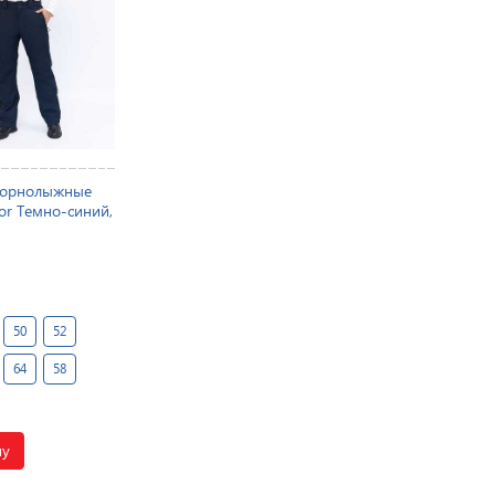
горнолыжные
or Темно-синий,
50
52
64
58
ну