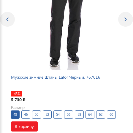
Мужские зимние Штаны Lafor Черный, 767016
-43%
5 730
₽
Размер
48
46
50
52
54
56
58
64
62
60
В корзину