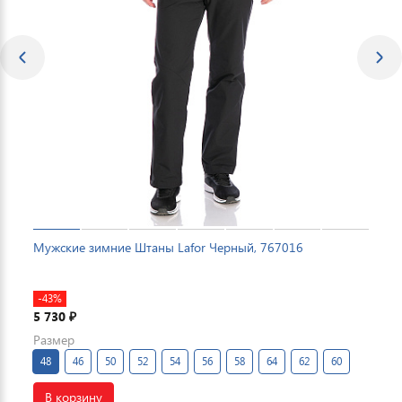
Мужские зимние Штаны Lafor Черный, 767016
-43%
5 730
₽
Размер
48
46
50
52
54
56
58
64
62
60
В корзину