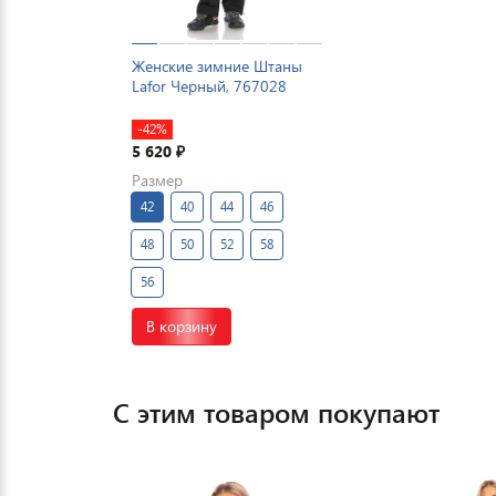
Женские зимние Штаны
Lafor Черный, 767028
-42%
5 620
₽
Размер
42
40
44
46
48
50
52
58
56
В корзину
С этим товаром покупают