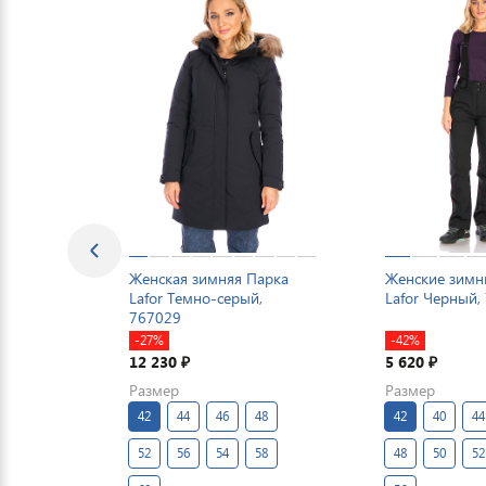
Женская зимняя Парка
Женские зимн
Lafor Темно-серый,
Lafor Черный,
767029
-27%
-42%
12 230
5 620
₽
₽
Размер
Размер
42
44
46
48
42
40
44
52
56
54
58
48
50
52