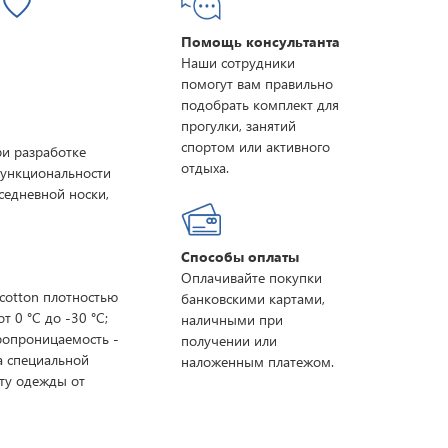
Помощь консультанта
Наши сотрудники
помогут вам правильно
подобрать комплект для
прогулки, занятий
спортом или активного
и разработке
отдыха.
функциональности
седневной носки,
Способы оплаты
Оплачивайте покупки
 cotton плотностью
банковскими картами,
 0 °C до -30 °C;
наличными при
ропроницаемость -
получении или
а специальной
наложенным платежом.
ту одежды от