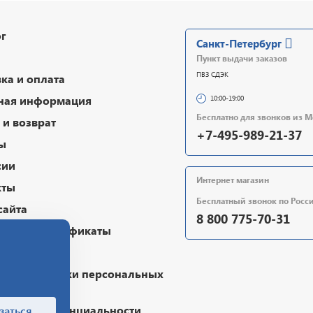
г
Санкт-Петербург
Пункт выдачи заказов
ПВЗ СДЭК
ка и оплата
ная информация
10:00-19:00
Бесплатно для звонков из 
и возврат
+7-495-989-21-37
ы
сии
Интернет магазин
кты
Бесплатный звонок по Росс
сайта
8 800 775-70-31
очные сертификаты
чная оферта
ика обработки персональных
х
ика конфиденциальности
заться