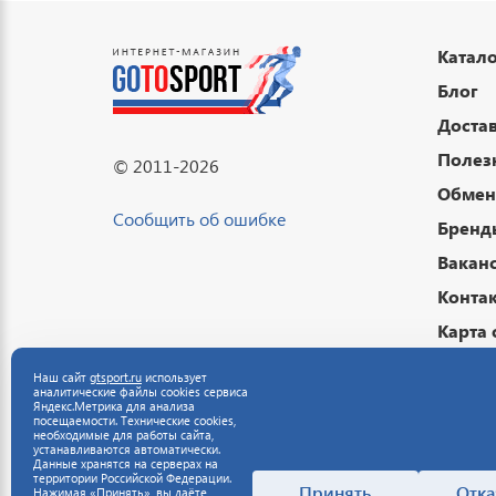
Катало
Блог
Достав
Полез
© 2011-2026
Обмен 
Сообщить об ошибке
Бренд
Вакан
Конта
Карта 
Подар
Наш сайт
gtsport.ru
использует
аналитические файлы cookies сервиса
Публи
Яндекс.Метрика для анализа
посещаемости. Технические cookies,
Полит
необходимые для работы сайта,
устанавливаются автоматически.
данны
Данные хранятся на серверах на
территории Российской Федерации.
Полит
Принять
Отка
Нажимая «Принять», вы даёте