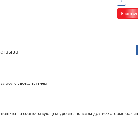
60
В корзи
 отзыва
 зимой с удовольствием
 пошива на соответствующем уровне, но взяла другие,которые боль
.