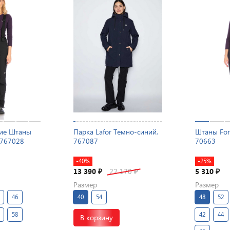
ие Штаны
Парка Lafor Темно-синий,
Штаны For
 767028
767087
70663
-40%
-25%
13 390
22 170
5 310
₽
₽
₽
Размер
Размер
46
40
54
48
52
58
42
44
В корзину