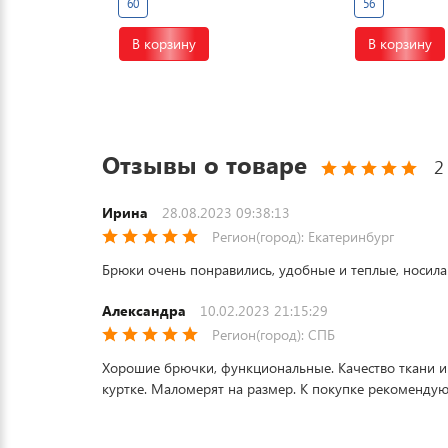
60
56
В корзину
В корзину
Отзывы о товаре
2
Ирина
28.08.2023 09:38:13
Регион(город): Екатеринбург
Брюки очень понравились, удобные и теплые, носила
Александра
10.02.2023 21:15:29
Регион(город): СПБ
Хорошие брючки, функциональные. Качество ткани и
куртке. Маломерят на размер. К покупке рекомендую