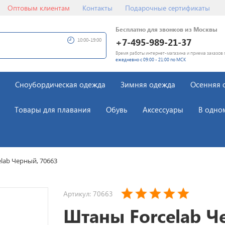
Оптовым клиентам
Контакты
Подарочные сертификаты
Бесплатно для звонков из Москвы
+7-495-989-21-37
10:00-19:00
Время работы интернет-магазина и приема заказов 
ежедневно с 09:00 - 21:00 по МСК
Сноубордическая одежда
Зимняя одежда
Осенняя 
Товары для плавания
Обувь
Аксессуары
В одно
lab Черный, 70663
Артикул: 70663
Штаны Forcelab Ч