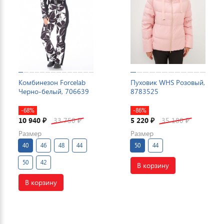
Комбинезон Forcelab
Пуховик WHS Розовый,
Черно-белый, 706639
8783525
-68%
-86%
10 940
33 750
5 220
35 180
₽
₽
₽
₽
Размер
Размер
40
46
48
44
50
44
50
42
В корзину
В корзину