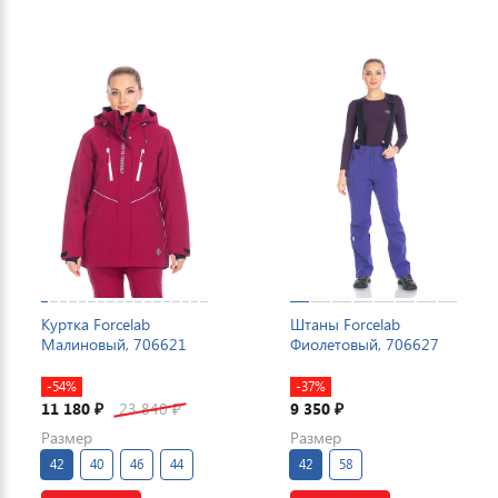
Куртка Forcelab
Штаны Forcelab
Малиновый, 706621
Фиолетовый, 706627
-54%
-37%
11 180
23 840
9 350
₽
₽
₽
Размер
Размер
42
40
46
44
42
58