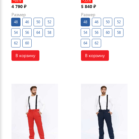
-63%
-55%
4 790
5 840
₽
₽
Размер
Размер
48
46
50
52
48
46
50
52
54
56
64
58
54
56
60
58
62
60
64
62
В корзину
В корзину