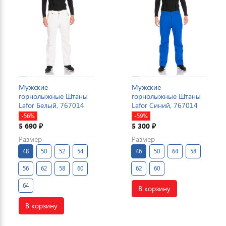
Мужские
Мужские
горнолыжные Штаны
горнолыжные Штаны
Lafor Белый, 767014
Lafor Синий, 767014
-56%
-59%
5 690
5 300
₽
₽
Размер
Размер
48
50
52
54
46
50
64
58
56
62
58
60
62
60
64
В корзину
В корзину