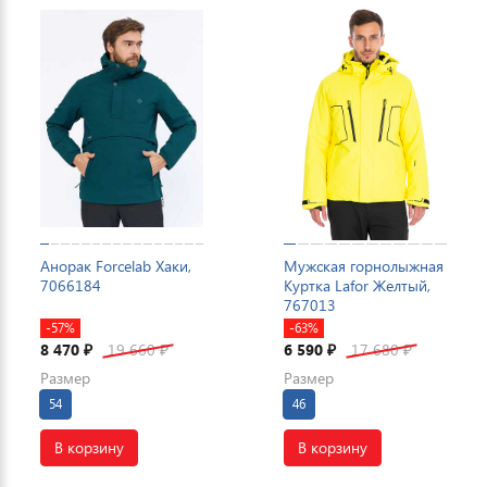
Анорак Forcelab Хаки,
Мужская горнолыжная
7066184
Куртка Lafor Желтый,
767013
-57%
-63%
8 470
19 660
6 590
17 680
₽
₽
₽
₽
Размер
Размер
54
46
В корзину
В корзину