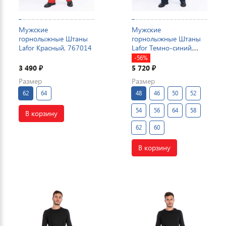
Мужские
Мужские
горнолыжные Штаны
горнолыжные Штаны
Lafor Красный, 767014
Lafor Темно-синий,
767014
-56%
3 490
5 720
₽
₽
Размер
Размер
62
64
48
46
50
52
54
56
64
58
В корзину
62
60
В корзину