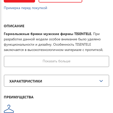
Примерка перед покупкой
ОПИСАНИЕ
Горнолыжные брюки мужские фирмы TISENTELE.
При
разработке данной модели особое внимание было уделено
функциональности и дизайну. Особенность TISENTELE
заключается в высокотехнологичном материале с пропиткой,
которая совместно с мембраной обеспечивает превосходную
защиту одежды от проникновения влаги, что обеспечивает до 8
Показать больше
часов катания в условиях мокрого снега. Купить горнолыжные
штаны мужские можно для спорта, повседневной носки и
комфортного отдыха на горных лыжах.
ХАРАКТЕРИСТИКИ
ПРЕИМУЩЕСТВА