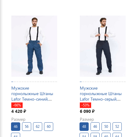
Мужские
Мужские
горнолыжные Штаны
горнолыжные Штаны
Lafor Темно-синий,
Lafor Темно-серый,
767015
767014
-66%
-53%
4 420
6 090
₽
₽
Размер
Размер
46
56
62
60
48
46
50
52
64
54
58
60
64