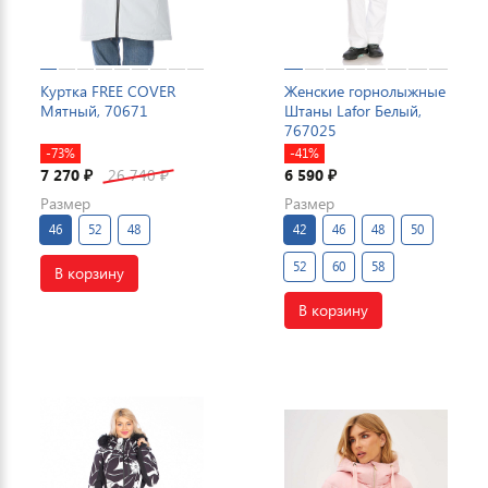
Куртка FREE COVER
Женские горнолыжные
Мятный, 70671
Штаны Lafor Белый,
767025
-73%
-41%
7 270
26 740
6 590
₽
₽
₽
Размер
Размер
46
52
48
42
46
48
50
52
60
58
В корзину
В корзину