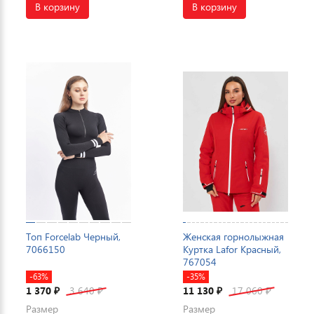
В корзину
В корзину
Топ Forcelab Черный,
Женская горнолыжная
7066150
Куртка Lafor Красный,
767054
-63%
-35%
1 370
3 640
11 130
17 060
₽
₽
₽
₽
Размер
Размер