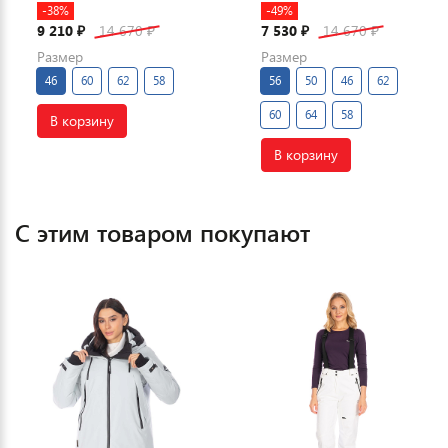
-38%
-49%
9 210
14 670
7 530
14 670
₽
₽
₽
₽
Размер
Размер
46
60
62
58
56
50
46
62
60
64
58
В корзину
В корзину
С этим товаром покупают