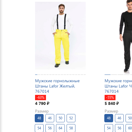
Мужские горнолыжные
Мужские гор
Штаны Lafor Желтый,
Штаны Lafor 
767014
767014
-63%
-55%
4 790
5 840
₽
₽
Размер
Размер
48
46
50
52
48
46
50
54
56
64
58
54
56
60