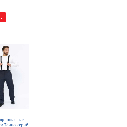
ну
горнолыжные
or Темно-серый,