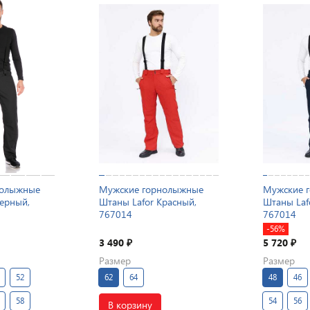
нолыжные
Мужские горнолыжные
Мужские 
Черный,
Штаны Lafor Красный,
Штаны Laf
767014
767014
-56%
3 490
5 720
₽
₽
Размер
Размер
52
62
64
48
46
58
54
56
В корзину