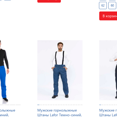
62
60
В корзи
нолыжные
Мужские горнолыжные
Мужские 
иний,
Штаны Lafor Темно-синий,
Штаны Laf