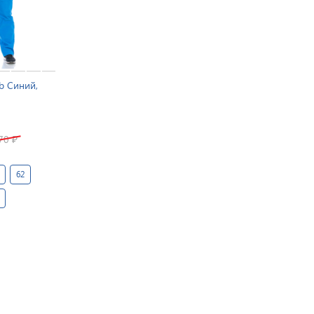
b Синий,
670
₽
62