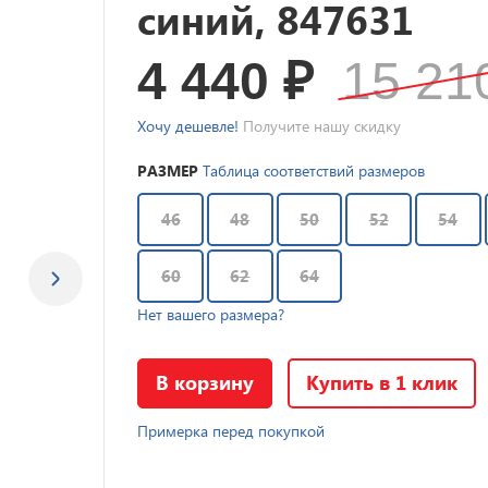
синий, 847631
4 440
₽
15 2
Хочу дешевле!
Получите нашу скидку
РАЗМЕР
Таблица соответствий размеров
46
48
50
52
54
60
62
64
Нет вашего размера?
В корзину
Купить в 1 клик
Примерка перед покупкой