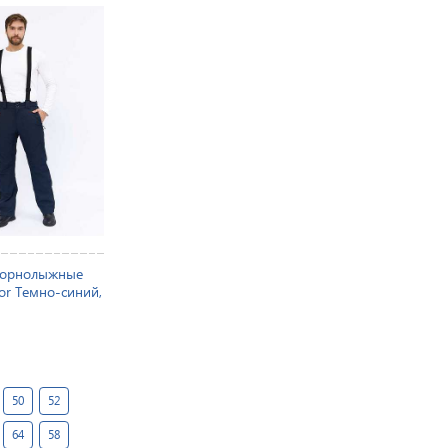
горнолыжные
or Темно-синий,
50
52
64
58