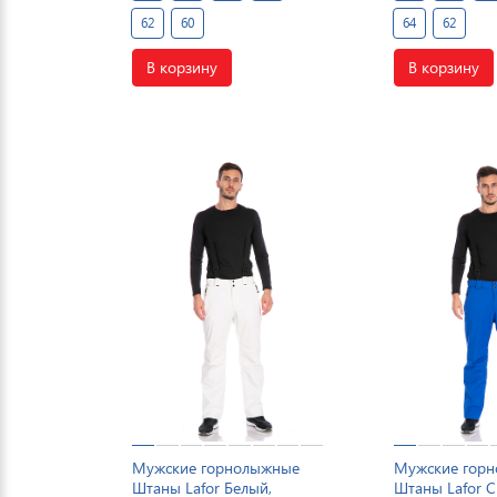
62
60
64
62
В корзину
В корзину
Мужские горнолыжные
Мужские гор
Штаны Lafor Белый,
Штаны Lafor С