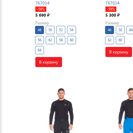
767014
767014
-56%
-59%
5 690
5 300
₽
₽
Размер
Размер
48
50
52
54
46
50
64
56
62
58
60
62
60
64
В корзину
В корзину