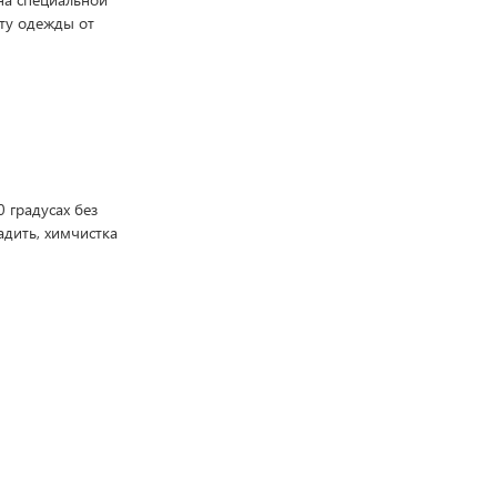
ту одежды от
 градусах без
адить, химчистка