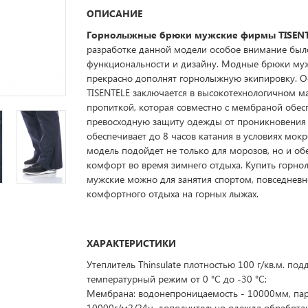
ОПИСАНИЕ
Горнолыжные брюки мужские фирмы TISENT
разработке данной модели особое внимание был
функциональности и дизайну. Модные брюки му
прекрасно дополнят горнолыжную экипировку. О
TISENTELE заключается в высокотехнологичном м
пропиткой, которая совместно с мембраной обес
превосходную защиту одежды от проникновения 
обеспечивает до 8 часов катания в условиях мокр
модель подойдет не только для морозов, но и о
комфорт во время зимнего отдыха. Купить горн
мужские можно для занятия спортом, повседневн
комфортного отдыха на горных лыжах.
ХАРАКТЕРИСТИКИ
Утеплитель Thinsulate плотностью 100 г/кв.м. по
температурный режим от 0 °C до -30 °C;
Мембрана: водонепроницаемость - 10000мм, па
10000г/м2/24ч, дополнительно одежда обработа