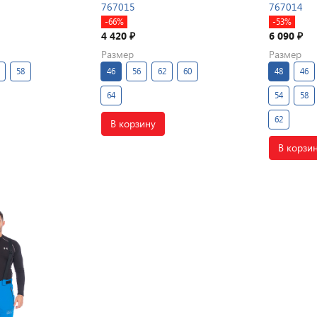
767015
767014
-66%
-53%
4 420
6 090
₽
₽
Размер
Размер
58
46
56
62
60
48
46
64
54
58
62
В корзину
В корзи