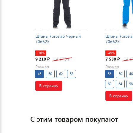
Штаны Forcelab Черный,
Штаны Forcela
706625
706625
-38%
-49%
9 210
14 670
7 530
14 
₽
₽
₽
Размер
Размер
46
60
62
58
56
50
46
60
64
58
В корзину
В корзину
С этим товаром покупают