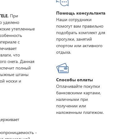
Помощь консультанта
ELE.
При
Наши сотрудники
о уделено
помогут вам правильно
жские утепленные
подобрать комплект для
собенность
прогулки, занятий
атериале с
спортом или активного
печивает
отдыха.
влаги, что
ого снега. Данная
беспечит полный
олыжные штаны
Способы оплаты
ой носки и
Оплачивайте покупки
банковскими картами,
наличными при
получении или
наложенным платежом.
ддерживает
ропроницаемость -
на специальной