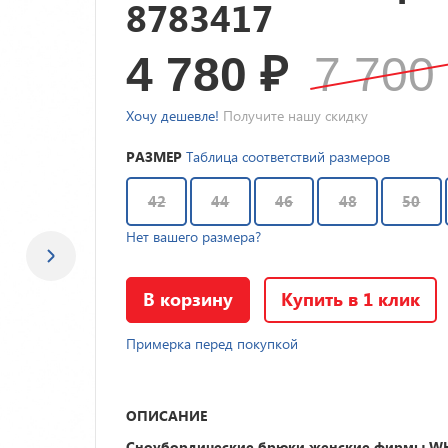
8783417
4 780
₽
7 70
Хочу дешевле!
Получите нашу скидку
РАЗМЕР
Таблица соответствий размеров
42
44
46
48
50
Нет вашего размера?
В корзину
Купить в 1 клик
Примерка перед покупкой
ОПИСАНИЕ
Сноубордические брюки женские фирмы 