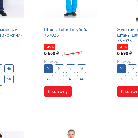
нолыжные
Штаны Lafor Голубой,
Женские 
емно-синий,
767025
Штаны Laf
767025
-45%
-41%
6 660
11 980
6 590
₽
₽
₽
Размер
Размер
46
40
60
50
58
46
48
58
42
52
46
44
60
58
В корзину
В корзи