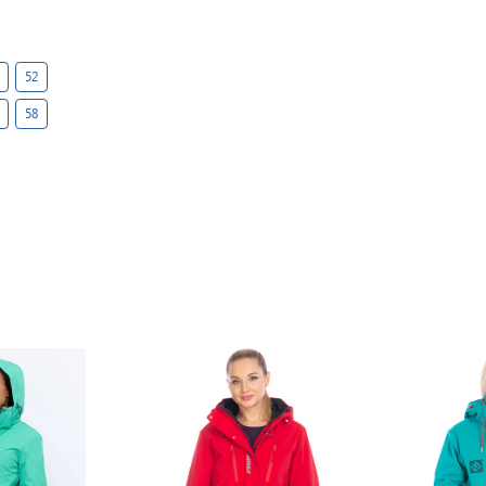
52
58