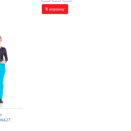
В корзину
b
06627