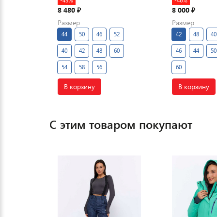
-43%
-46%
8 480
8 000
₽
₽
Размер
Размер
44
50
46
52
42
48
40
40
42
48
60
46
44
50
54
58
56
60
В корзину
В корзину
С этим товаром покупают