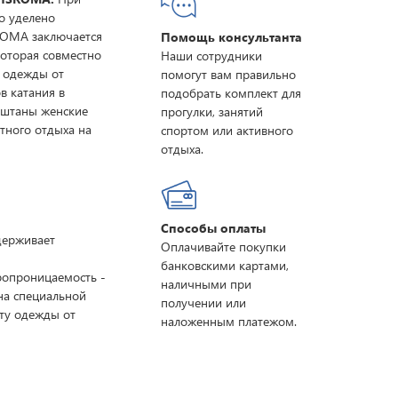
о уделено
ROMA заключается
Помощь консультанта
которая совместно
Наши сотрудники
 одежды от
помогут вам правильно
в катания в
подобрать комплект для
е штаны женские
прогулки, занятий
тного отдыха на
спортом или активного
отдыха.
Способы оплаты
ддерживает
Оплачивайте покупки
банковскими картами,
ропроницаемость -
наличными при
на специальной
получении или
ту одежды от
наложенным платежом.