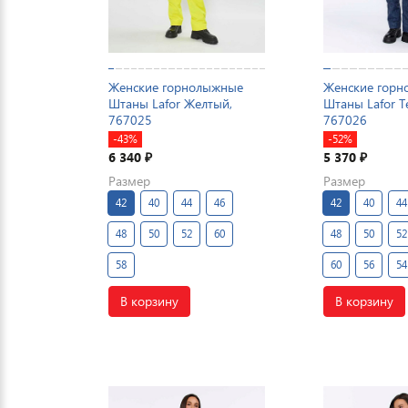
Женские горнолыжные
Женские гор
Штаны Lafor Желтый,
Штаны Lafor Т
767025
767026
-43%
-52%
6 340
5 370
₽
₽
Размер
Размер
42
40
44
46
42
40
44
48
50
52
60
48
50
52
58
60
56
54
В корзину
В корзину