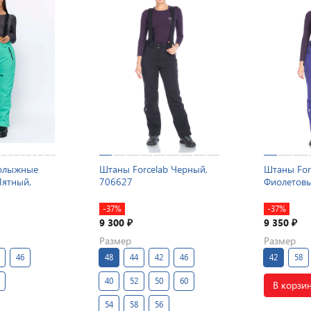
нолыжные
Штаны Forcelab Черный,
Штаны For
Мятный,
706627
Фиолетовы
-37%
-37%
9 300
9 350
₽
₽
Размер
Размер
46
48
44
42
46
42
58
40
52
50
60
В корзи
54
58
56