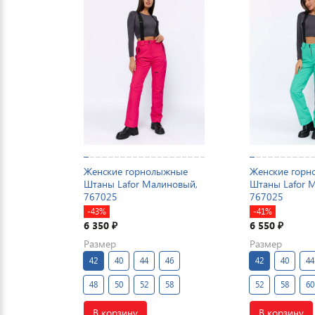
Женские горнолыжные
Женские гор
Штаны Lafor Малиновый,
Штаны Lafor 
767025
767025
-43%
-41%
6 350
6 550
₽
₽
Размер
Размер
42
40
44
46
42
40
44
48
50
52
58
52
58
60
В корзину
В корзину