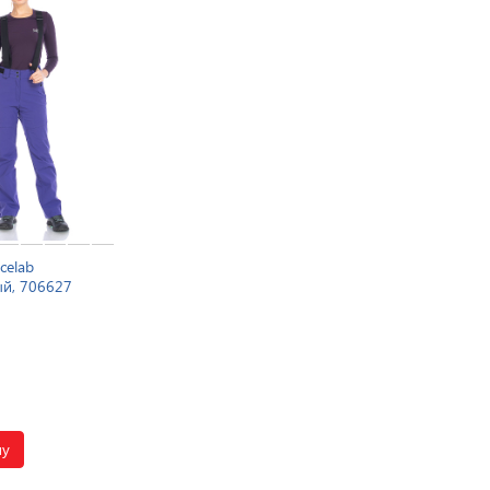
celab
й, 706627
ну