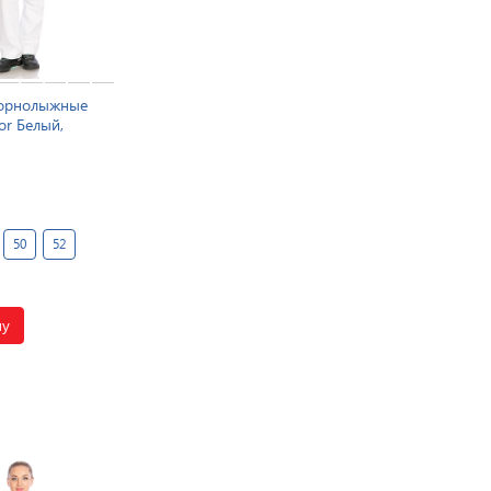
горнолыжные
or Белый,
50
52
ну