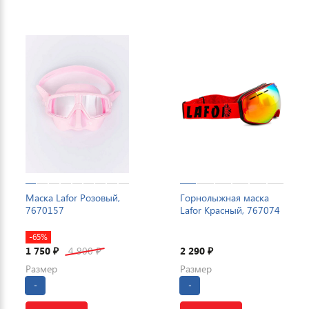
Маска Lafor Розовый,
Горнолыжная маска
7670157
Lafor Красный, 767074
-65%
1 750
4 900
2 290
₽
₽
₽
Размер
Размер
-
-