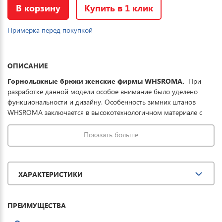
В корзину
Купить в 1 клик
Примерка перед покупкой
ОПИСАНИЕ
Горнолыжные брюки женские фирмы WHSROMA.
При
разработке данной модели особое внимание было уделено
функциональности и дизайну. Особенность зимних штанов
WHSROMA заключается в высокотехнологичном материале с
пропиткой, которая совместно с мембраной обеспечивает
превосходную защиту одежды от проникновения влаги, что
Показать больше
обеспечивает до 8 часов катания в условиях мокрого снега.
Купить сноубордические штаны женские можно для спорта,
повседневной носки и комфортного отдыха на горных лыжах.
ХАРАКТЕРИСТИКИ
Характеристики: Эргономичный крой утепленных штанов не
стесняет движения, имеют вентиляцию на молнии.
ПРЕИМУЩЕСТВА