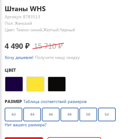
Штаны WHS
Артикул: 8783513
Пол: Женский
Цвет: Темно-синий,Желтый,Черный
4 490
₽
15 710
₽
Хочу дешевле!
Получите нашу скидку
ЦВЕТ
РАЗМЕР
Таблица соответствий размеров
42
44
46
48
50
52
Нет вашего размера?