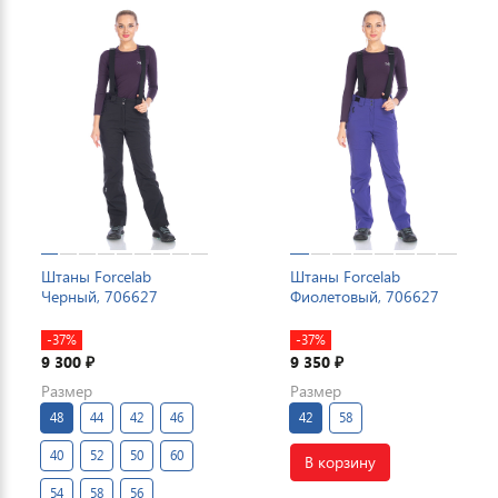
Штаны Forcelab
Штаны Forcelab
Черный, 706627
Фиолетовый, 706627
-37%
-37%
9 300
9 350
₽
₽
Размер
Размер
48
44
42
46
42
58
40
52
50
60
В корзину
54
58
56