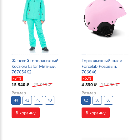
Женский горнолыжный
Горнолыжный шлем
Костюм Lafor Мятный,
Forcelab Розовый,
767054K2
706646
-34%
-60%
15 540
23 340
4 830
11 990
₽
₽
₽
₽
Размер
Размер
44
42
46
40
62
56
60
В корзину
В корзину