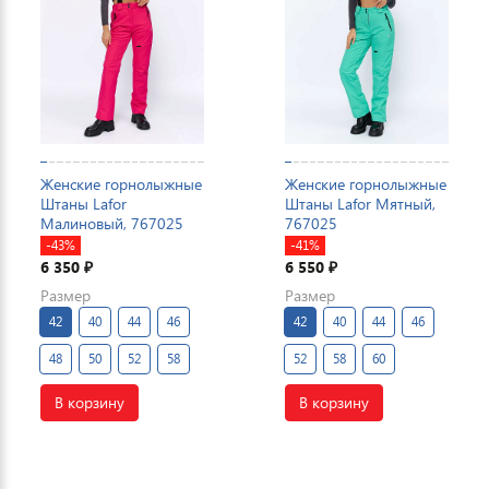
Женские горнолыжные
Женские горнолыжные
Штаны Lafor
Штаны Lafor Мятный,
Малиновый, 767025
767025
-43%
-41%
6 350
6 550
₽
₽
Размер
Размер
42
40
44
46
42
40
44
46
48
50
52
58
52
58
60
В корзину
В корзину