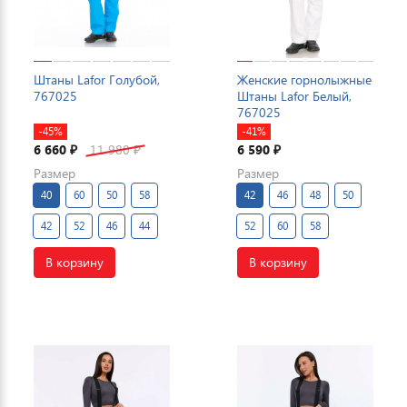
Штаны Lafor Голубой,
Женские горнолыжные
767025
Штаны Lafor Белый,
767025
-45%
-41%
6 660
11 980
6 590
₽
₽
₽
Размер
Размер
40
60
50
58
42
46
48
50
42
52
46
44
52
60
58
В корзину
В корзину