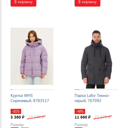
В корзину
В корзину
Куртка WHS
Парка Lafor Темно-
Сиреневый, 8783517
серый, 767092
-81%
-48%
5 360
27 240
11 660
22 170
₽
₽
₽
₽
Размер
Размер