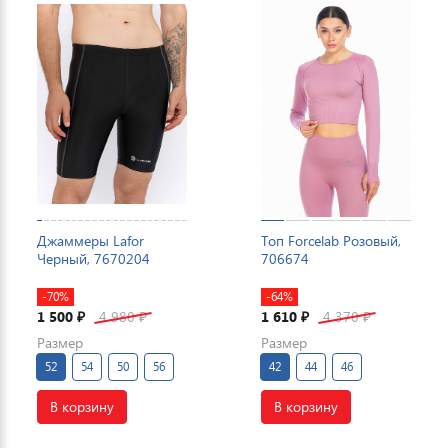
Джаммеры Lafor
Топ Forcelab Розовый,
Черный, 7670204
706674
-70%
-64%
1 500
4 980
1 610
4 370
₽
₽
₽
₽
Размер
Размер
52
54
50
56
42
44
46
В корзину
В корзину