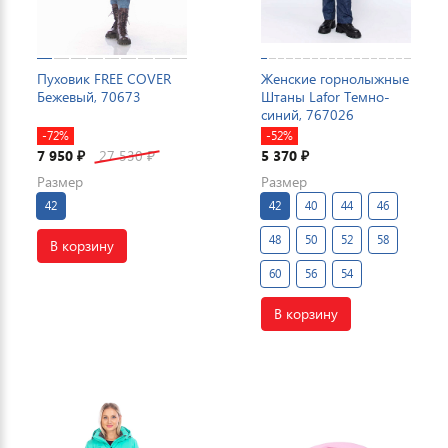
Пуховик FREE COVER
Женские горнолыжные
Бежевый, 70673
Штаны Lafor Темно-
синий, 767026
-72%
-52%
7 950
27 530
5 370
₽
₽
₽
Размер
Размер
42
42
40
44
46
48
50
52
58
В корзину
60
56
54
В корзину