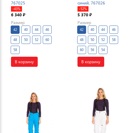
767025
синий, 767026
-43%
-52%
6 340
5 370
₽
₽
Размер
Размер
42
40
44
46
42
40
44
46
48
50
52
60
48
50
52
58
58
60
56
54
В корзину
В корзину