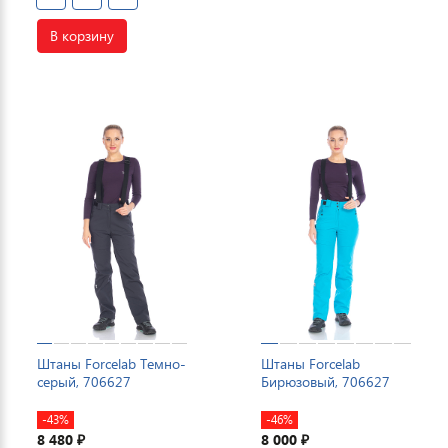
В корзину
Штаны Forcelab Темно-
Штаны Forcelab
серый, 706627
Бирюзовый, 706627
-43%
-46%
8 480
8 000
₽
₽