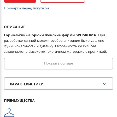
Примерка перед покупкой
ОПИСАНИЕ
Горнолыжные брюки женские фирмы WHSROMA.
При
разработке данной модели особое внимание было уделено
функциональности и дизайну. Особенность WHSROMA
заключается в высокотехнологичном материале с пропиткой,
которая совместно с мембраной обеспечивает превосходную
защиту одежды от проникновения влаги, что обеспечивает до 8
Показать больше
часов катания в условиях мокрого снега. Купить горнолыжные
штаны женские можно для спорта, повседневной носки и
комфортного отдыха на горных лыжах.
ХАРАКТЕРИСТИКИ
ПРЕИМУЩЕСТВА