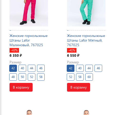
Женские горнолыжные
Женские горнолыжные
Штаны Lafor
Штаны Lafor Мятный,
Малиновый, 767025
767025
-43%
-41%
6 350
6 550
₽
₽
Размер
Размер
42
40
44
46
42
40
44
46
48
50
52
58
52
58
60
В корзину
В корзину