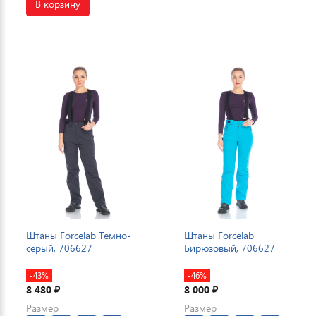
В корзину
Штаны Forcelab Темно-
Штаны Forcelab
серый, 706627
Бирюзовый, 706627
-43%
-46%
8 480
8 000
₽
₽
Размер
Размер