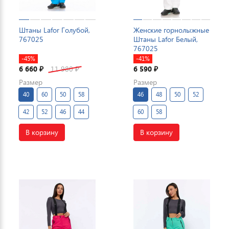
Штаны Lafor Голубой,
Женские горнолыжные
767025
Штаны Lafor Белый,
767025
-45%
-41%
6 660
11 980
6 590
₽
₽
₽
Размер
Размер
40
60
50
58
46
48
50
52
42
52
46
44
60
58
В корзину
В корзину