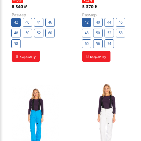
-43%
-52%
6 340
5 370
₽
₽
Размер
Размер
42
40
44
46
42
40
44
46
48
50
52
60
48
50
52
58
58
60
56
54
В корзину
В корзину