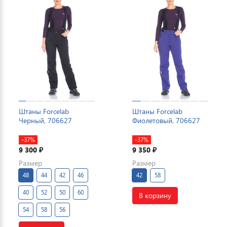
Штаны Forcelab
Штаны Forcelab
Черный, 706627
Фиолетовый, 706627
-37%
-37%
9 300
9 350
₽
₽
Размер
Размер
48
44
42
46
42
58
40
52
50
60
В корзину
54
58
56