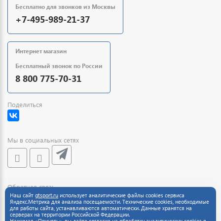
Бесплатно для звонков из Москвы
+7-495-989-21-37
Интернет магазин
Бесплатный звонок по России
8 800 775-70-31
Поделиться
Мы в социальных сетях
Обратная связь
Наш сайт
gtsport.ru
использует аналитические файлы cookies сервиса
Яндекс.Метрика для анализа посещаемости. Технические cookies, необходимые
для работы сайта, устанавливаются автоматически. Данные хранятся на
серверах на территории Российской Федерации.
Нажимая «Принять», вы даёте согласие на обработку аналитических cookies в