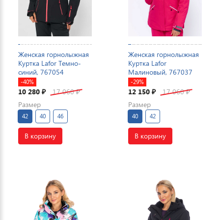
Женская горнолыжная
Женская горнолыжная
Куртка Lafor Темно-
Куртка Lafor
синий, 767054
Малиновый, 767037
-40%
-29%
10 280
17 060
12 150
17 060
₽
₽
₽
₽
Размер
Размер
42
40
46
40
42
В корзину
В корзину