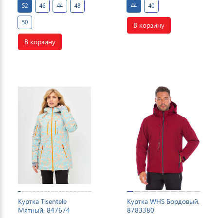
52
46
44
48
44
40
50
В корзину
В корзину
Куртка Tisentele
Куртка WHS Бордовый,
Мятный, 847674
8783380