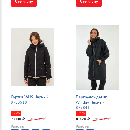
В корзину
В корзину
Куртка WHS Черный,
Парка-дождевик
8783518
Winday Черный,
877841
-77%
-59%
7 080
30 490
8 370
20 200
₽
₽
₽
₽
Размер
Размер