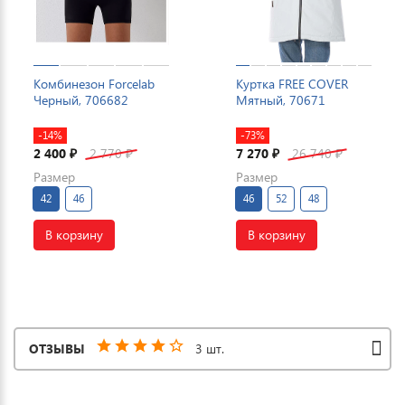
Комбинезон Forcelab
Куртка FREE COVER
Черный, 706682
Мятный, 70671
-14%
-73%
2 400
2 770
7 270
26 740
₽
₽
₽
₽
Размер
Размер
42
46
46
52
48
В корзину
В корзину
ОТЗЫВЫ
3 шт.