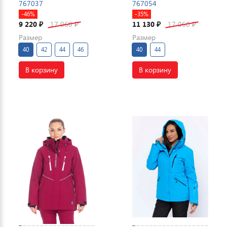
767037
767054
-46%
-35%
9 220
17 060
11 130
17 060
₽
₽
₽
₽
Размер
Размер
40
42
44
46
40
44
В корзину
В корзину