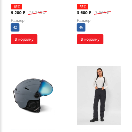
-66%
-55%
9 200
26 760
3 600
7 960
₽
₽
₽
₽
Размер
Размер
42
46
В корзину
В корзину