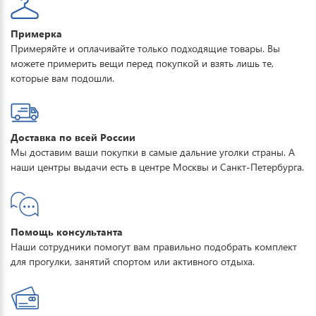
ХАРАКТЕРИСТИКИ
Примерка
Материал: 100% полиэстер;
Примеряйте и оплачивайте только подходящие товары. Вы
Мембрана: Водонепроницаемость - 15000мм,
можете примерить вещи перед покупкой и взять лишь те,
паропроницаемость - 15000г/м2/24ч;
которые вам подошли.
Утеплитель: DuPont Sorona из гипоаллергенного материала -
толщина 70-110 г/м, рассчитан на температурный режим от +5
до -30 градусов;
Проклеенные швы;
Доставка по всей России
Отстегивающийся капюшон;
Мы доставим ваши покупки в самые дальние уголки страны. А
Отделка капюшона: натур
наши центры выдачи есть в центре Москвы и Санкт-Петербурга.
Помощь консультанта
Наши сотрудники помогут вам правильно подобрать комплект
для прогулки, занятий спортом или активного отдыха.