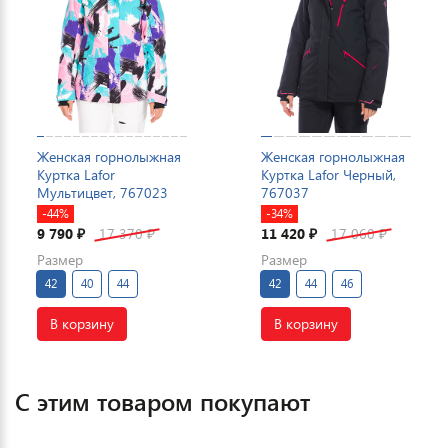
Женская горнолыжная
Женская горнолыжная
Куртка Lafor
Куртка Lafor Черный,
Мультицвет, 767023
767037
-44%
-34%
9 790
17 370
11 420
17 060
₽
₽
₽
₽
Размер
Размер
42
40
44
42
44
46
В корзину
В корзину
С этим товаром покупают