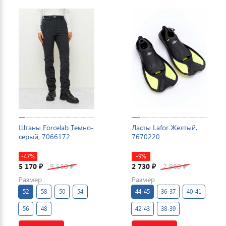
Штаны Forcelab Темно-
Ласты Lafor Желтый,
серый, 7066172
7670220
-47%
-9%
5 170
9 580
2 730
2 980
₽
₽
₽
₽
Размер
Размер
52
58
50
54
44-45
36-37
40-41
56
48
42-43
38-39