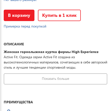
В корзину
Купить в 1 клик
Примерка перед покупкой
ОПИСАНИЕ
Женская горнолыжная куртка фирмы High Experience
Active Fit. Одежда серии Active Fit создана из
высокотехнологичных материалов, сочетающих в себе авторский
стиль и лучшие тенденции спортивной моды.
Водоотталкивающая мембрана 15000\15000, полностью
проклеенные швы предохраняют от намокания. Экологический
Показать больше
утеплитель DuPont Sorona выдерживает температурный режим
до -30°. Регулируемый капюшон, карманы на молнии,
отстегивающаяся снежная юбка, дополнительная вентиляция -
обеспечивают полную защиту от всевозможных погодных
ПРЕИМУЩЕСТВА
условий при необходимом комфорте. Отличная модель для
спортсменов и людей, ведущих активный образ жизни.