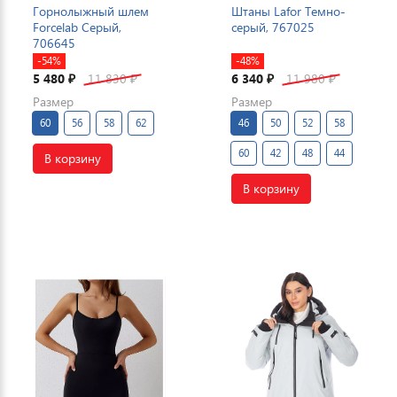
Горнолыжный шлем
Штаны Lafor Темно-
Forcelab Серый,
серый, 767025
706645
-54%
-48%
5 480
11 830
6 340
11 980
₽
₽
₽
₽
Размер
Размер
60
56
58
62
46
50
52
58
60
42
48
44
В корзину
В корзину