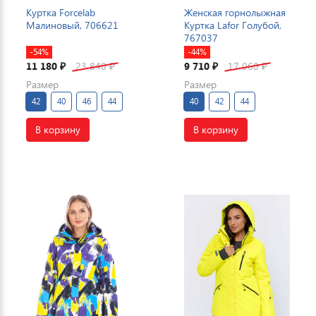
Куртка Forcelab
Женская горнолыжная
Малиновый, 706621
Куртка Lafor Голубой,
767037
-54%
-44%
11 180
23 840
9 710
17 060
₽
₽
₽
₽
Размер
Размер
42
40
46
44
40
42
44
В корзину
В корзину