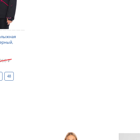
олыжная
Черный,
 060
₽
48