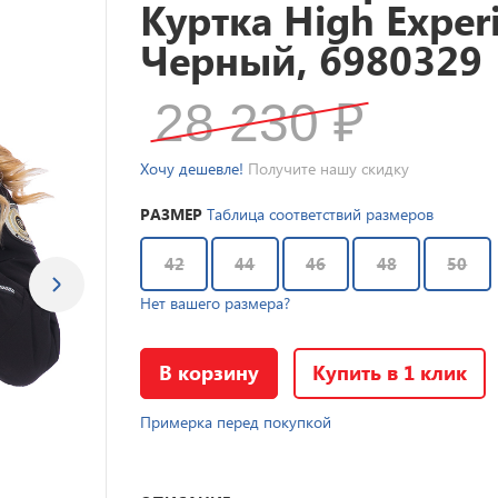
Куртка High Exper
Черный, 6980329
28 230
₽
Хочу дешевле!
Получите нашу скидку
РАЗМЕР
Таблица соответствий размеров
42
44
46
48
50
Нет вашего размера?
В корзину
Купить в 1 клик
Примерка перед покупкой