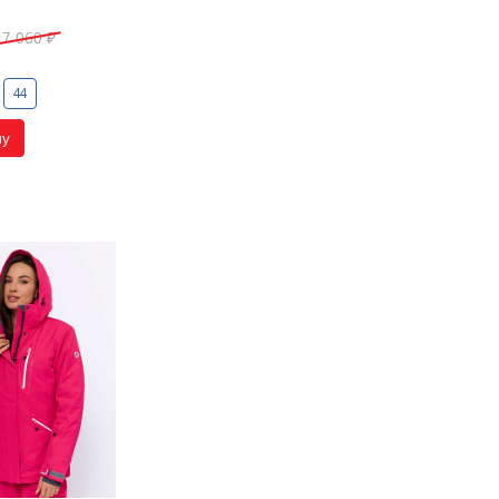
17 060
₽
44
ну