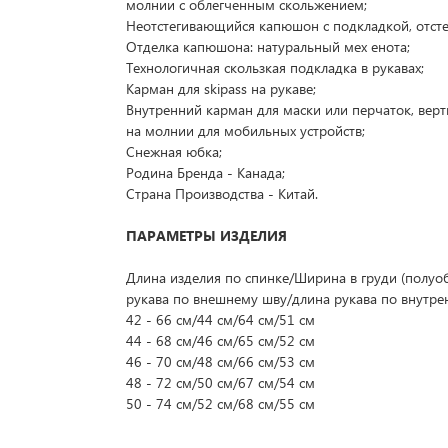
молнии с облегченным скольжением;
Неотстегивающийся капюшон с подкладкой, отст
Отделка капюшона: натуральный мех енота;
Технологичная скользкая подкладка в рукавах;
Карман для skipass на рукаве;
Внутренний карман для маски или перчаток, вер
на молнии для мобильных устройств;
Снежная юбка;
Родина Бренда - Канада;
Страна Производства - Китай.
ПАРАМЕТРЫ ИЗДЕЛИЯ
Длина изделия по спинке/Ширина в груди (полуоб
рукава по внешнему шву/длина рукава по внутре
42 - 66 см/44 см/64 см/51 см
44 - 68 см/46 см/65 см/52 см
46 - 70 см/48 см/66 см/53 см
48 - 72 см/50 см/67 см/54 см
50 - 74 см/52 см/68 см/55 см