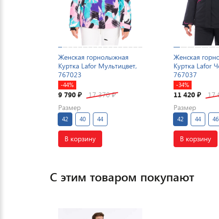
Женская горнолыжная
Женская горн
Куртка Lafor Мультицвет,
Куртка Lafor 
767023
767037
-44%
-34%
9 790
17 370
11 420
17
₽
₽
₽
Размер
Размер
42
40
44
42
44
46
В корзину
В корзину
С этим товаром покупают