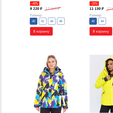
-46%
-35%
9 220
17 060
11 130
17
₽
₽
₽
Размер
Размер
40
42
44
46
40
44
В корзину
В корзину