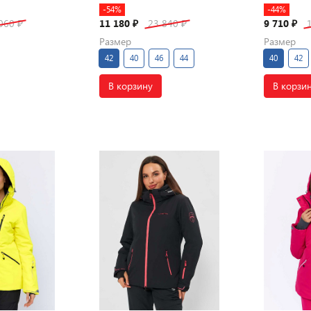
-54%
-44%
 060
11 180
23 840
9 710
₽
₽
₽
₽
Размер
Размер
42
40
46
44
40
42
В корзину
В корзи