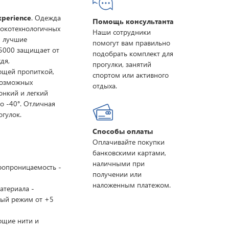
perience
. Одежда
Помощь консультанта
ысокотехнологичных
Наши сотрудники
и лучшие
помогут вам правильно
5000 защищает от
подобрать комплект для
дя,
прогулки, занятий
ющей пропиткой,
спортом или активного
евозможных
отдыха.
онкий и легкий
о -40°. Отличная
огулок.
Способы оплаты
Оплачивайте покупки
банковскими картами,
наличными при
ропроницаемость -
получении или
наложенным платежом.
атериала -
рный режим от +5
ющие нити и