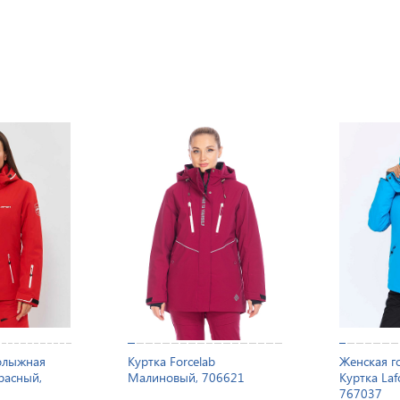
олыжная
Куртка Forcelab
Женская г
Красный,
Малиновый, 706621
Куртка Laf
767037