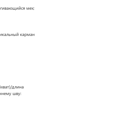
егивающийся мех;
тикальный карман
хват)/длина
ннему шву: