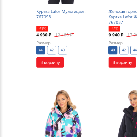
Куртка Lafor Мультицвет,
Женская горн
767098
Куртка Lafor 
767037
-61%
-42%
4 930
12 480
9 940
17 
₽
₽
₽
Размер
Размер
44
42
40
40
42
44
В корзину
В корзину