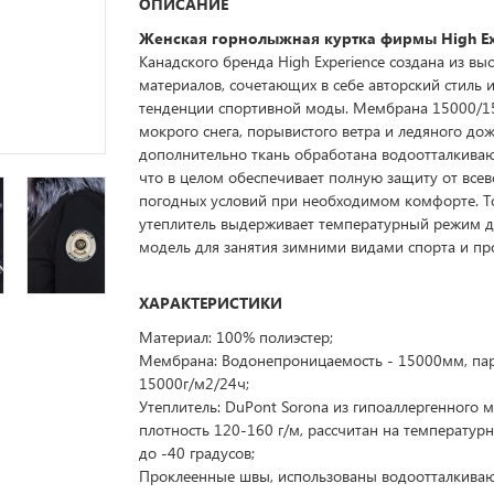
ОПИСАНИЕ
Женская
горнолыжная куртка
фирмы High Ex
Канадского бренда High Experience создана из в
материалов, сочетающих в себе авторский стиль 
тенденции спортивной моды. Мембрана 15000/1
мокрого снега, порывистого ветра и ледяного дож
дополнительно ткань обработана водоотталкива
что в целом обеспечивает полную защиту от вс
погодных условий при необходимом комфорте. Т
утеплитель выдерживает температурный режим д
модель для занятия зимними видами спорта и пр
ХАРАКТЕРИСТИКИ
Материал: 100% полиэстер;
Мембрана: Водонепроницаемость - 15000мм, па
15000г/м2/24ч;
Утеплитель: DuPont Sorona из гипоаллергенного м
плотность 120-160 г/м, рассчитан на температу
до -40 градусов;
Проклеенные швы, использованы водоотталкива