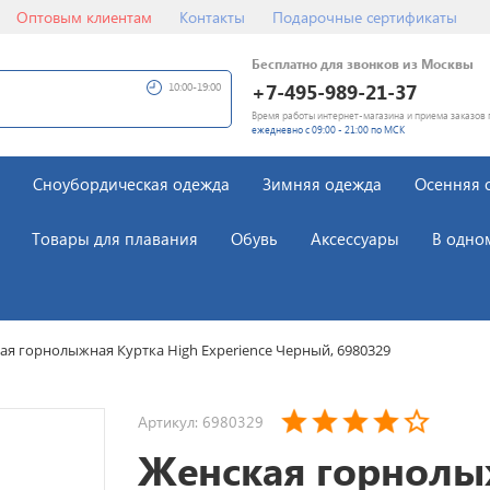
Оптовым клиентам
Контакты
Подарочные сертификаты
Бесплатно для звонков из Москвы
+7-495-989-21-37
10:00-19:00
Время работы интернет-магазина и приема заказов 
ежедневно с 09:00 - 21:00 по МСК
Сноубордическая одежда
Зимняя одежда
Осенняя 
Товары для плавания
Обувь
Аксессуары
В одно
ая горнолыжная Куртка High Experience Черный, 6980329
Артикул: 6980329
Женская горнол