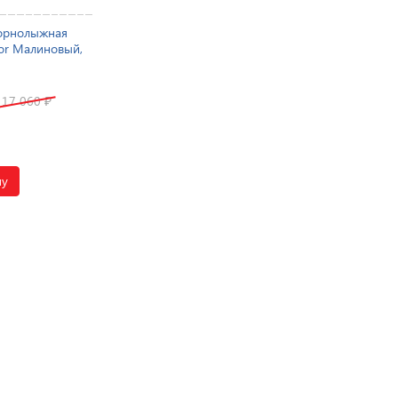
орнолыжная
for Малиновый,
17 060
₽
ну