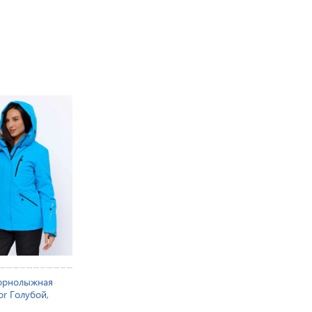
орнолыжная
or Голубой,