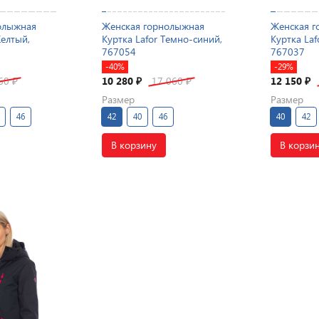
олыжная
Женская горнолыжная
Женская г
Желтый,
Куртка Lafor Темно-синий,
Куртка La
767054
767037
-40%
-29%
060
10 280
17 060
12 150
₽
₽
₽
₽
Размер
Размер
46
42
40
46
40
42
В корзину
В корзи