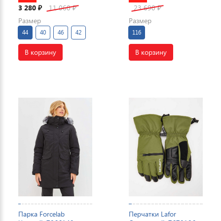
3 280
11 060
23 690
₽
₽
₽
Размер
Размер
44
40
46
42
116
В корзину
В корзину
Парка Forcelab
Перчатки Lafor