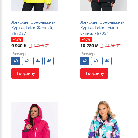
Женская горнолыжная
Женская горнолыжная
Куртка Lafor Желтый,
Куртка Lafor Темно-
767037
синий, 767054
-42%
-40%
9 940
17 060
10 280
17 060
₽
₽
₽
₽
Размер
Размер
40
42
44
46
42
40
46
В корзину
В корзину