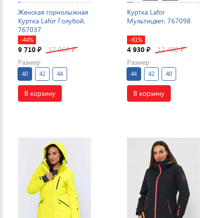
Женская горнолыжная
Куртка Lafor
Куртка Lafor Голубой,
Мультицвет, 767098
767037
-44%
-61%
9 710
17 060
4 930
12 480
₽
₽
₽
₽
Размер
Размер
40
42
44
44
42
40
В корзину
В корзину