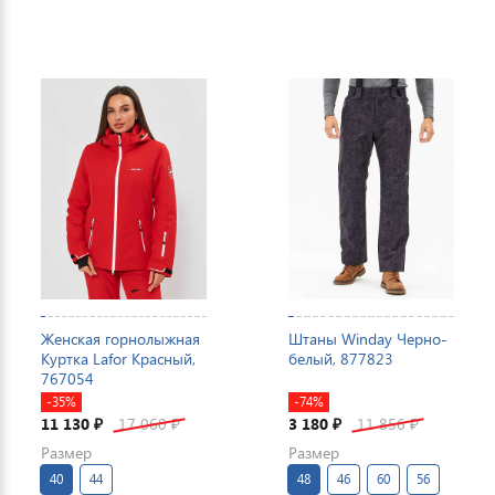
Женская горнолыжная
Штаны Winday Черно-
Куртка Lafor Красный,
белый, 877823
767054
-35%
-74%
11 130
17 060
3 180
11 856
₽
₽
₽
₽
Размер
Размер
40
44
48
46
60
56