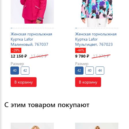
Женская горнолыжная
Женская горнолыжная
Куртка Lafor
Куртка Lafor
Малиновый, 767037
Мультицвет, 767023
-29%
-44%
12 150
17 060
9 790
17 370
₽
₽
₽
₽
Размер
Размер
40
42
42
40
44
В корзину
В корзину
С этим товаром покупают