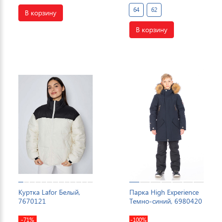
64
62
В корзину
В корзину
Куртка Lafor Белый,
Парка High Experience
7670121
Темно-синий, 6980420
-71%
-100%