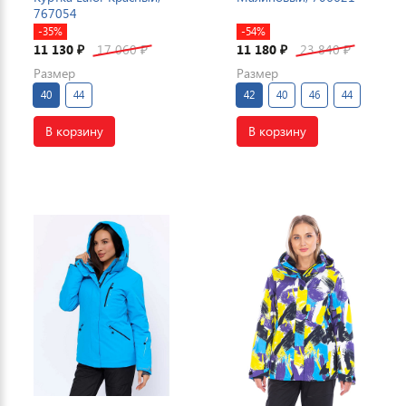
767054
-35%
-54%
11 130
17 060
11 180
23 840
₽
₽
₽
₽
Размер
Размер
40
44
42
40
46
44
В корзину
В корзину