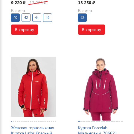
9 220
17 060
13 250
₽
₽
₽
Размер
Размер
40
42
44
46
52
В корзину
В корзину
Женская горнолыжная
Куртка Forcelab
Куртка Lafor Красный,
Малиновый, 706621