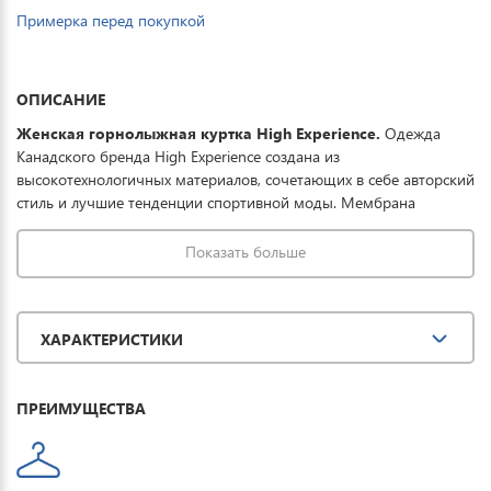
Примерка перед покупкой
ОПИСАНИЕ
Женская
горнолыжная куртка High Experience.
Одежда
Канадского бренда High Experience создана из
высокотехнологичных материалов, сочетающих в себе авторский
стиль и лучшие тенденции спортивной моды. Мембрана
15000/15000 защищает от мокрого снега, порывистого ветра и
ледяного дождя, дополнительно ткань обработана
Показать больше
водоотталкивающей пропиткой, что в целом обеспечивает
полную защиту от всевозможных погодных условий при
необходимом комфорте. Тонкий и легкий
ХАРАКТЕРИСТИКИ
утеплитель выдерживает температурный режим до -40°.
Отличная модель для занятия зимними видами спорта и
прогулок.
ПРЕИМУЩЕСТВА