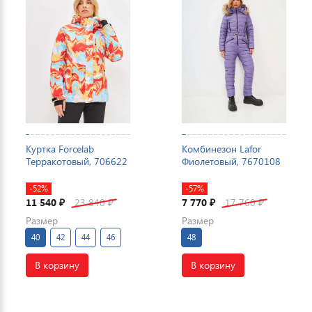
Куртка Forcelab
Комбинезон Lafor
Терракотовый, 706622
Фиолетовый, 7670108
-52%
-57%
11 540
23 840
7 770
17 760
₽
₽
₽
₽
Размер
Размер
40
42
44
46
48
В корзину
В корзину