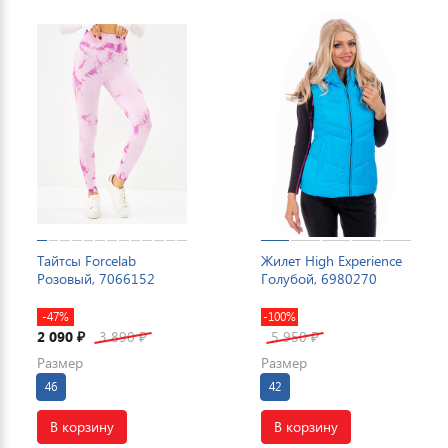
Тайтсы Forcelab
Жилет High Experience
Розовый, 7066152
Голубой, 6980270
-47%
-100%
2 090
3 890
5 950
₽
₽
₽
Размер
Размер
46
42
В корзину
В корзину