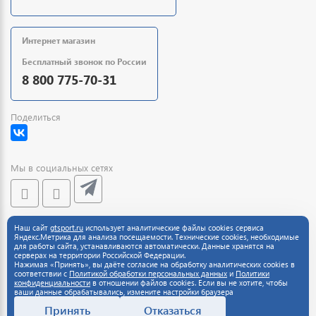
Интернет магазин
Бесплатный звонок по России
8 800 775-70-31
Поделиться
Мы в социальных сетях
Наш сайт
gtsport.ru
использует аналитические файлы cookies сервиса
Обратная связь
Яндекс.Метрика для анализа посещаемости. Технические cookies, необходимые
для работы сайта, устанавливаются автоматически. Данные хранятся на
серверах на территории Российской Федерации.
Нажимая «Принять», вы даёте согласие на обработку аналитических cookies в
соответствии с
Политикой обработки персональных данных
и
Политики
конфиденциальности
в отношении файлов cookies. Если вы не хотите, чтобы
ваши данные обрабатывались, измените настройки браузера
Принять
Отказаться