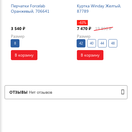
Перчатки Forcelab
Куртка Winday Желтый,
Оранжевый, 706641
87789
-63%
3 540
7 470
19 890
₽
₽
₽
Размер
Размер
8
42
40
44
48
В корзину
В корзину
ОТЗЫВЫ
Нет отзывов