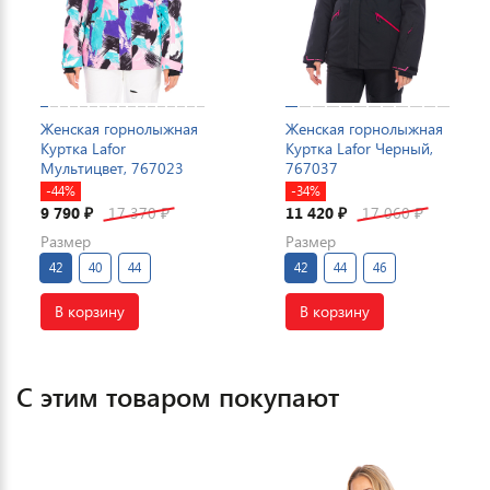
Женская горнолыжная
Женская горнолыжная
Куртка Lafor
Куртка Lafor Черный,
Мультицвет, 767023
767037
-44%
-34%
9 790
17 370
11 420
17 060
₽
₽
₽
₽
Размер
Размер
42
40
44
42
44
46
В корзину
В корзину
С этим товаром покупают