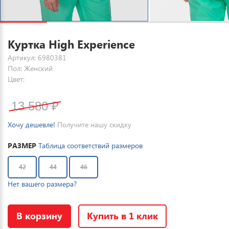
Куртка High Experience
Артикул: 6980381
Пол: Женский
Цвет:
13 580
₽
Хочу дешевле!
Получите нашу скидку
РАЗМЕР
Таблица соответствий размеров
42
44
46
Нет вашего размера?
В корзину
Купить в 1 клик