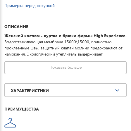
Примерка перед покупкой
ОПИСАНИЕ
Женский костюм - куртка и брюки фирмы High Experience.
Водоотталкивающая мембрана 15000\15000, полностью
проклеенные швы, защитный клапан молнии предохраняют от
намокания. Экологический утеплитель выдерживает
температурный режим до -30°. Регулируемый капюшон,
карманы на молнии, снежная юбка обеспечивают полную
Показать больше
защиту от всевозможных погодных условий при необходимом
комфорте. Отличная модель для занятия зимними видами
спорта и прогулок.
ХАРАКТЕРИСТИКИ
ПРЕИМУЩЕСТВА