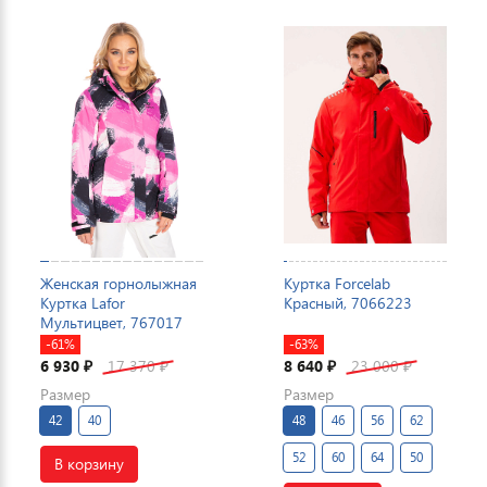
Женская горнолыжная
Куртка Forcelab
Куртка Lafor
Красный, 7066223
Мультицвет, 767017
-61%
-63%
6 930
17 370
8 640
23 000
₽
₽
₽
₽
Размер
Размер
42
40
48
46
56
62
52
60
64
50
В корзину