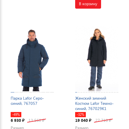
В корзину
Парка Lafor Серо-
Женский зимний
синий, 767057
Костюм Lafor Темно-
синий, 767029K1
-49%
-32%
6 930
13 560
19 040
27 710
₽
₽
₽
₽
Размер
Размер