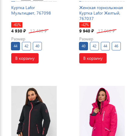
Куртка Lafor
Женская горнолыжная
Мультицвет, 767098
Куртка Lafor Желтый,
767037
-61%
-42%
4 930
12 480
9 940
17 060
₽
₽
₽
₽
Размер
Размер
44
42
40
40
42
44
46
В корзину
В корзину