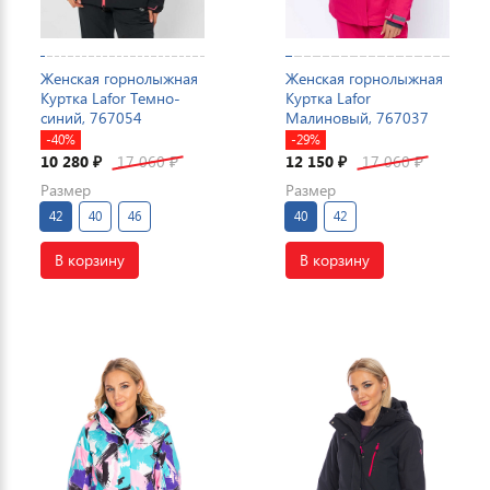
Женская горнолыжная
Женская горнолыжная
Куртка Lafor Темно-
Куртка Lafor
синий, 767054
Малиновый, 767037
-40%
-29%
10 280
17 060
12 150
17 060
₽
₽
₽
₽
Размер
Размер
42
40
46
40
42
В корзину
В корзину