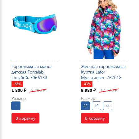
Горнолыжная маска
Женская горнолыжная
детская Forcelab
Куртка Lafor
Голубой, 7066133
Мультицвет, 767018
-66%
-43%
1 800
5 280
9 980
17 370
₽
₽
₽
₽
Размер
Размер
-
42
40
44
В корзину
В корзину