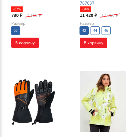
767037
-67%
-34%
730
2 150
11 420
17 060
₽
₽
₽
₽
Размер
Размер
52
42
44
46
В корзину
В корзину