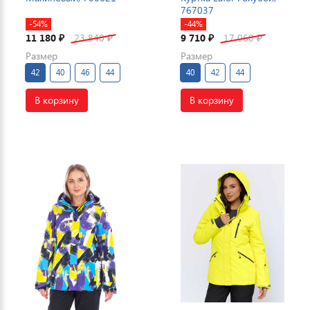
767037
-54%
-44%
11 180
23 840
9 710
17 060
₽
₽
₽
₽
Размер
Размер
42
40
46
44
40
42
44
В корзину
В корзину