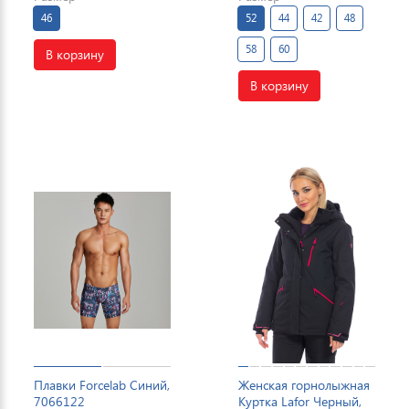
46
52
44
42
48
58
60
В корзину
В корзину
Плавки Forcelab Синий,
Женская горнолыжная
7066122
Куртка Lafor Черный,