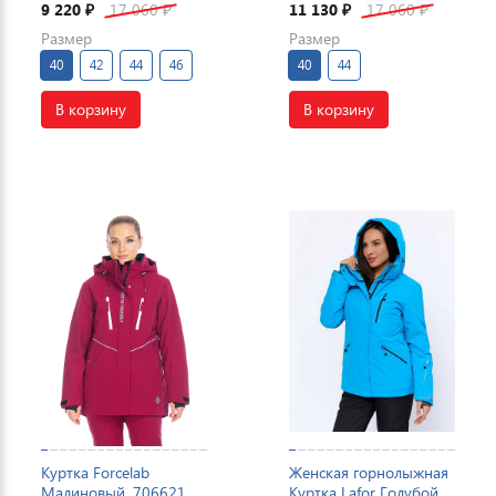
9 220
17 060
11 130
17 060
₽
₽
₽
₽
Размер
Размер
40
42
44
46
40
44
В корзину
В корзину
Куртка Forcelab
Женская горнолыжная
Малиновый, 706621
Куртка Lafor Голубой,