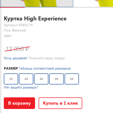
Куртка High Experience
Артикул: 6980174
Пол: Женский
Цвет:
12 950
₽
Хочу дешевле!
Получите нашу скидку
РАЗМЕР
Таблица соответствий размеров
42
44
46
48
50
Нет вашего размера?
В корзину
Купить в 1 клик