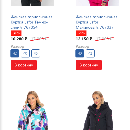
Женская горнолыжная
Женская горнолыжная
Куртка Lafor Темно-
Куртка Lafor
синий, 767054
Малиновый, 767037
-40%
-29%
10 280
17 060
12 150
17 060
₽
₽
₽
₽
Размер
Размер
42
40
46
40
42
В корзину
В корзину