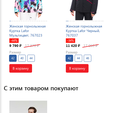
Женская горнолыжная
Женская горнолыжная
Куртка Lafor
Куртка Lafor Черный,
Мультицвет, 767023
767037
-44%
-34%
9 790
17 370
11 420
17 060
₽
₽
₽
₽
Размер
Размер
42
40
44
42
44
46
В корзину
В корзину
С этим товаром покупают