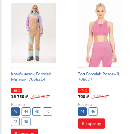
Комбинезон Forcelab
Топ Forcelab Розовый,
Мятный, 7066214
706677
-63%
-74%
16 750
44 590
700
2 690
₽
₽
₽
₽
Размер
Размер
46
44
48
40
44
46
42
50
В корзину
В корзину