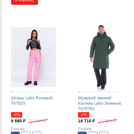
Штаны Lafor Розовый,
Мужской зимний
767025
Костюм Lafor Зеленый,
76707K1
-45%
-24%
6 660
11 980
16 710
21 850
₽
₽
₽
₽
Размер
Размер