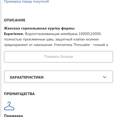
Примерка перед покупкой
ОПИСАНИЕ
Женская горнолыжная куртка фирмы
Experience.
Водоотталкивающая мембрана 10000\10000,
полностью проклеенные швы, защитный клапан молнии
предохраняют от намокания. Утеплитель Thinsulate - тонкий и
легкий, выдерживает температурный режим до
-30°. Отстегивающийся регулируемый капюшон, карманы на
Показать больше
молнии, отстегивающаяся снежная юбка, дополнительная
вентиляция обеспечивают полную защиту от всевозможных
погодных условий при необходимом комфорте. Отличная
ХАРАКТЕРИСТИКИ
модель для занятия зимними видами спорта и прогулок.
ПРЕИМУЩЕСТВА
Примерка