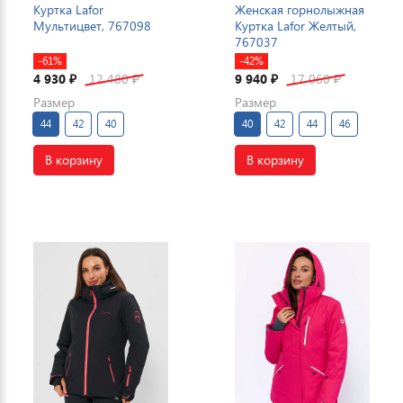
Куртка Lafor
Женская горнолыжная
Мультицвет, 767098
Куртка Lafor Желтый,
767037
-61%
-42%
4 930
12 480
9 940
17 060
₽
₽
₽
₽
Размер
Размер
44
42
40
40
42
44
46
В корзину
В корзину