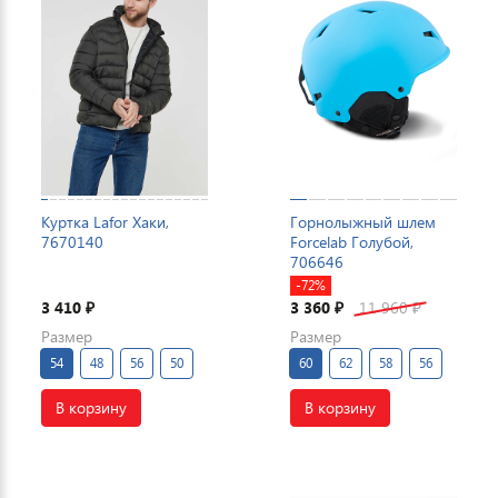
Куртка Lafor Хаки,
Горнолыжный шлем
7670140
Forcelab Голубой,
706646
-72%
3 410
3 360
11 960
₽
₽
₽
Размер
Размер
54
48
56
50
60
62
58
56
В корзину
В корзину