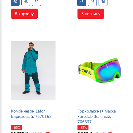
60
48
52
48
46
56
В корзину
В корзину
Комбинезон Lafor
Горнолыжная маска
Бирюзовый, 7670162
Forcelab Зеленый,
706637
-66%
-38%