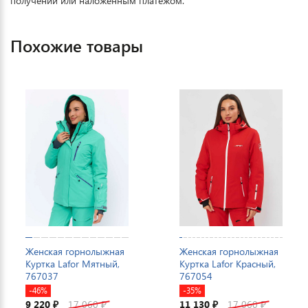
получении или наложенным платежом.
Похожие товары
Женская горнолыжная
Женская горнолыжная
Куртка Lafor Мятный,
Куртка Lafor Красный,
767037
767054
-46%
-35%
9 220
17 060
11 130
17 060
₽
₽
₽
₽