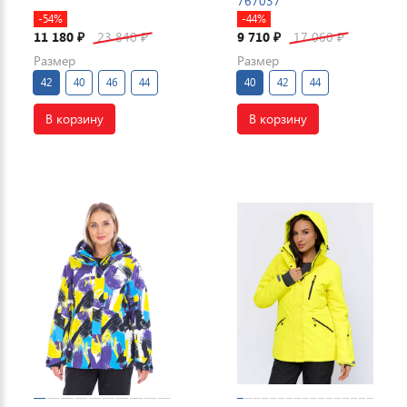
767037
-54%
-44%
11 180
23 840
9 710
17 060
₽
₽
₽
₽
Размер
Размер
42
40
46
44
40
42
44
В корзину
В корзину