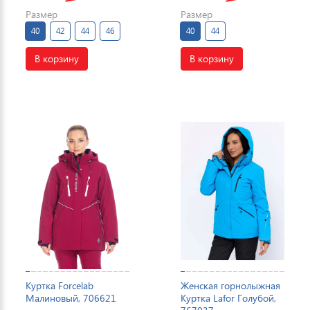
Размер
Размер
40
42
44
46
40
44
В корзину
В корзину
Куртка Forcelab
Женская горнолыжная
Малиновый, 706621
Куртка Lafor Голубой,