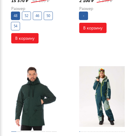
15 370
44 100
2 100
3 340
₽
₽
₽
₽
Размер
Размер
48
52
46
50
-
54
В корзину
В корзину