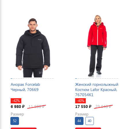
Анорак Forcelab
Женский горнолыжный
Черный, 70669
Костюм Lafor Красный,
767054K1
-42%
-40%
6 980
11 980
17 550
29 040
₽
₽
₽
₽
Размер
Размер
52
44
40