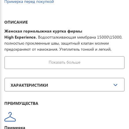
Примерка перед покупкой
ОПИСАНИЕ
Женская горнолыжная куртка фирмы
High Experience.
Водоотталкивающая мембрана 15000\15000,
полностью проклеенные швы, защитный клапан молнии
предохраняют от намокания. Утеплитель тонкий и легкий,
выдерживает температурный режим до -40°. Отстегивающийся
регулируемый капюшон, карманы на молнии, отстегивающаяся
Показать больше
снежная юбка, дополнительная вентиляция обеспечивают
полную защиту от всевозможных погодных условий при
необходимом комфорте. Отличная модель для занятия зимними
ХАРАКТЕРИСТИКИ
видами спорта и прогулок.
ПРЕИМУЩЕСТВА
Примерка