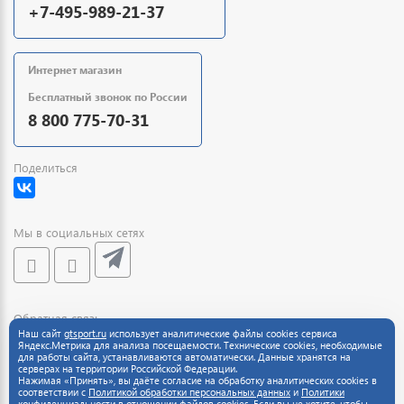
+7-495-989-21-37
Интернет магазин
Бесплатный звонок по России
8 800 775-70-31
Поделиться
Мы в социальных сетях
Обратная связь
Наш сайт
gtsport.ru
использует аналитические файлы cookies сервиса
Яндекс.Метрика для анализа посещаемости. Технические cookies, необходимые
для работы сайта, устанавливаются автоматически. Данные хранятся на
серверах на территории Российской Федерации.
Нажимая «Принять», вы даёте согласие на обработку аналитических cookies в
соответствии с
Политикой обработки персональных данных
и
Политики
конфиденциальности
в отношении файлов cookies. Если вы не хотите, чтобы