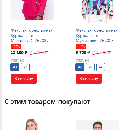
Женская горнолыжная
Женская горнолыжная
Куртка Lafor
Куртка Lafor
Малиновый, 767037
Мультицвет, 767023
-29%
-44%
12 150
17 060
9 790
17 370
₽
₽
₽
₽
Размер
Размер
40
42
42
40
44
В корзину
В корзину
С этим товаром покупают