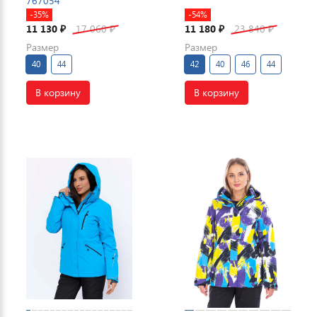
767054
-35%
-54%
11 130
17 060
11 180
23 840
₽
₽
₽
₽
Размер
Размер
40
44
42
40
46
44
В корзину
В корзину