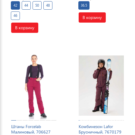
42
44
50
48
36.5
46
В корзину
В корзину
Штаны Forcelab
Комбинезон Lafor
Малиновый, 706627
Брусничный, 7670179