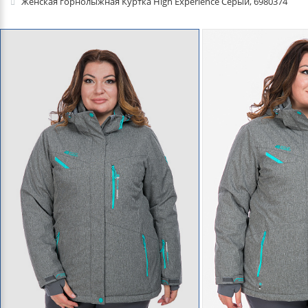
Женская горнолыжная Куртка High Experience Серый, 6980374