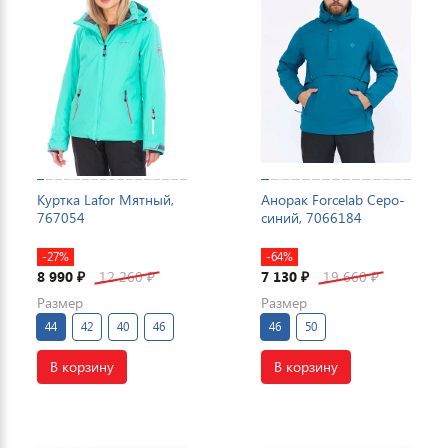
Куртка Lafor Мятный,
Анорак Forcelab Серо-
767054
синий, 7066184
-27%
-64%
8 990
12 260
7 130
19 660
₽
₽
₽
₽
Размер
Размер
44
42
40
46
46
50
В корзину
В корзину