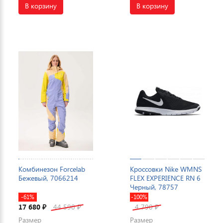
В корзину
В корзину
Комбинезон Forcelab
Кроссовки Nike WMNS
Бежевый, 7066214
FLEX EXPERIENCE RN 6
Черный, 78757
-61%
-100%
17 680
44 590
4 790
₽
₽
₽
Размер
Размер