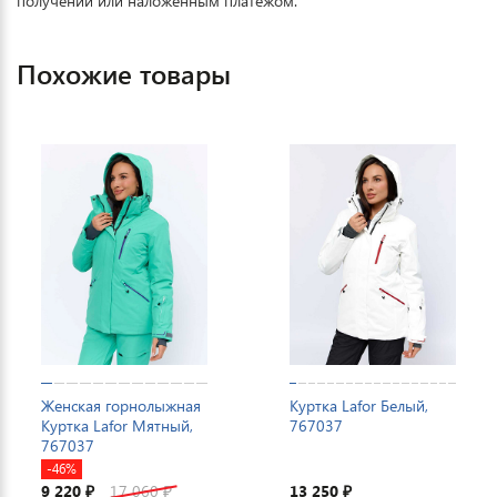
получении или наложенным платежом.
Похожие товары
Женская горнолыжная
Куртка Lafor Белый,
Куртка Lafor Мятный,
767037
767037
-46%
9 220
17 060
13 250
₽
₽
₽