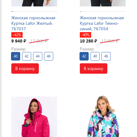
Женская горнолыжная
Женская горнолыжная
Куртка Lafor Желтый,
Куртка Lafor Темно-
767037
синий, 767054
-42%
-40%
9 940
17 060
10 280
17 060
₽
₽
₽
₽
Размер
Размер
40
42
44
46
42
40
46
В корзину
В корзину