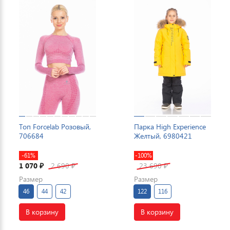
Топ Forcelab Розовый,
Парка High Experience
706684
Желтый, 6980421
-61%
-100%
1 070
2 690
23 690
₽
₽
₽
Размер
Размер
46
44
42
122
116
В корзину
В корзину