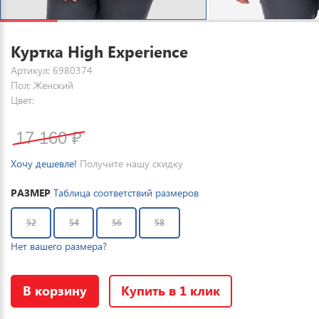
Куртка High Experience
Артикул: 6980374
Пол: Женский
Цвет:
17 160
₽
Хочу дешевле!
Получите нашу скидку
РАЗМЕР
Таблица соответствий размеров
52
54
56
58
Нет вашего размера?
В корзину
Купить в 1 клик