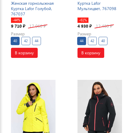
Женская горнолыжная
Куртка Lafor
Куртка Lafor Голубой,
Мультицвет, 767098
767037
-44%
-61%
9 710
17 060
4 930
12 480
₽
₽
₽
₽
Размер
Размер
40
42
44
44
42
40
В корзину
В корзину