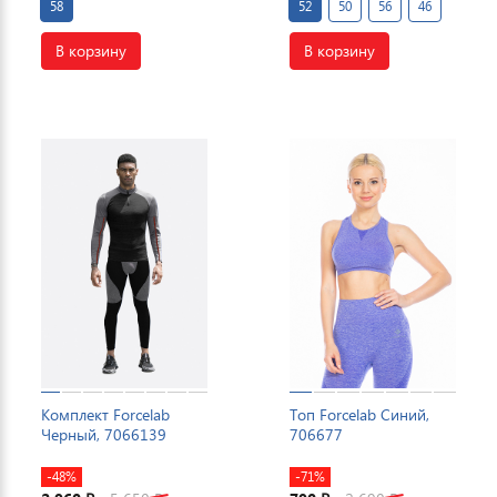
58
52
50
56
46
В корзину
В корзину
Комплект Forcelab
Топ Forcelab Синий,
Черный, 7066139
706677
-48%
-71%