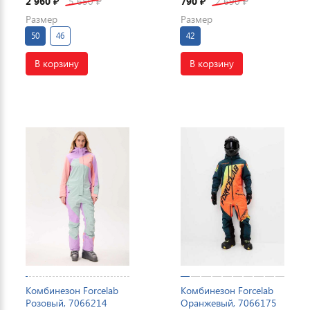
2 960
5 650
790
2 690
₽
₽
₽
₽
Размер
Размер
50
46
42
В корзину
В корзину
Комбинезон Forcelab
Комбинезон Forcelab
Розовый, 7066214
Оранжевый, 7066175