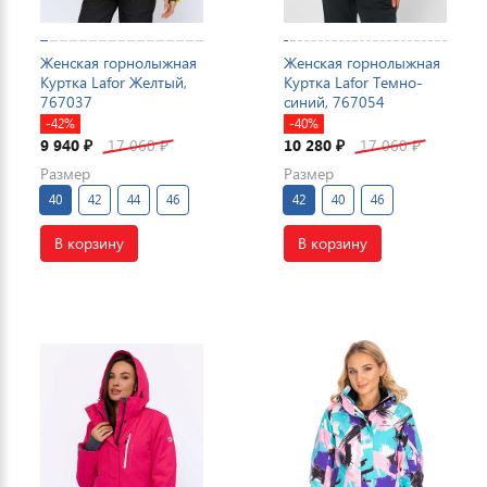
Женская горнолыжная
Женская горнолыжная
Куртка Lafor Желтый,
Куртка Lafor Темно-
767037
синий, 767054
-42%
-40%
9 940
17 060
10 280
17 060
₽
₽
₽
₽
Размер
Размер
40
42
44
46
42
40
46
В корзину
В корзину