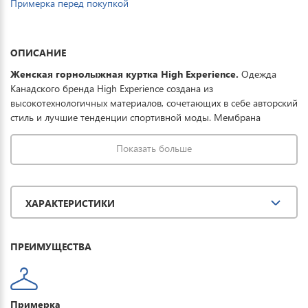
Примерка перед покупкой
ОПИСАНИЕ
Женская
горнолыжная куртка High Experience.
Одежда
Канадского бренда High Experience создана из
высокотехнологичных материалов, сочетающих в себе авторский
стиль и лучшие тенденции спортивной моды. Мембрана
15000/15000 защищает от мокрого снега, порывистого ветра и
ледяного дождя, дополнительно ткань обработана
Показать больше
водоотталкивающей пропиткой, что в целом обеспечивает
полную защиту от всевозможных погодных условий при
необходимом комфорте. Тонкий и легкий
ХАРАКТЕРИСТИКИ
утеплитель выдерживает температурный режим до -40°.
Отличная модель для занятия зимними видами спорта и
прогулок.
ПРЕИМУЩЕСТВА
Примерка