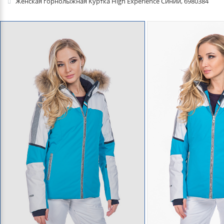
Женская горнолыжная Куртка High Experience Синий, 6980384