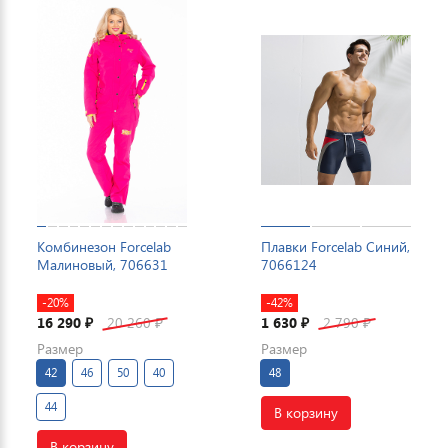
Комбинезон Forcelab
Плавки Forcelab Синий,
Малиновый, 706631
7066124
-20%
-42%
16 290
20 260
1 630
2 790
₽
₽
₽
₽
Размер
Размер
42
46
50
40
48
44
В корзину
В корзину