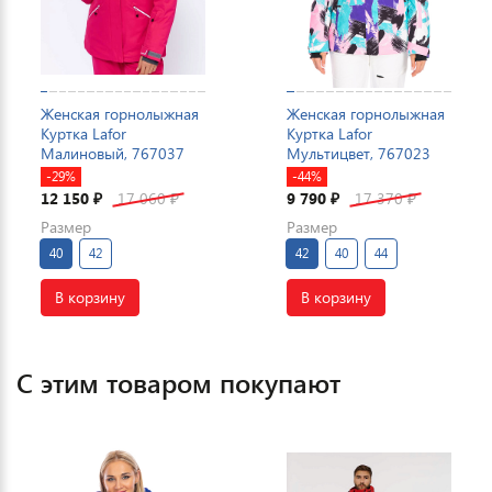
Женская горнолыжная
Женская горнолыжная
Куртка Lafor
Куртка Lafor
Малиновый, 767037
Мультицвет, 767023
-29%
-44%
12 150
17 060
9 790
17 370
₽
₽
₽
₽
Размер
Размер
40
42
42
40
44
В корзину
В корзину
С этим товаром покупают