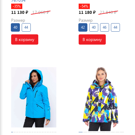
767054
-35%
-54%
11 130
17 060
11 180
23 840
₽
₽
₽
₽
Размер
Размер
40
44
42
40
46
44
В корзину
В корзину