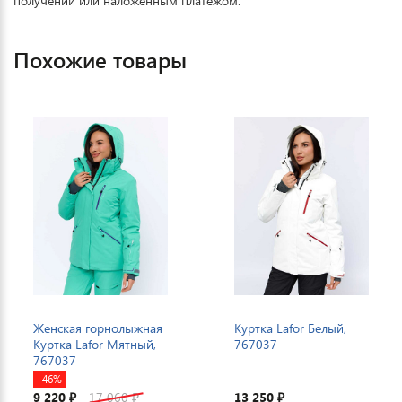
получении или наложенным платежом.
Похожие товары
Женская горнолыжная
Куртка Lafor Белый,
Куртка Lafor Мятный,
767037
767037
-46%
9 220
17 060
13 250
₽
₽
₽