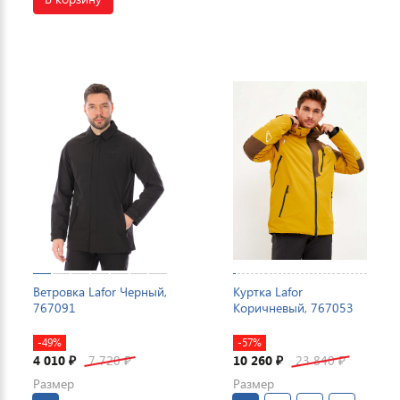
Ветровка Lafor Черный,
Куртка Lafor
767091
Коричневый, 767053
-49%
-57%
4 010
7 720
10 260
23 840
₽
₽
₽
₽
Размер
Размер