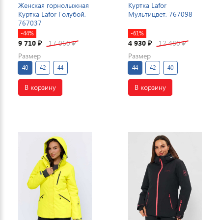
Женская горнолыжная
Куртка Lafor
Куртка Lafor Голубой,
Мультицвет, 767098
767037
-44%
-61%
9 710
17 060
4 930
12 480
₽
₽
₽
₽
Размер
Размер
40
42
44
44
42
40
В корзину
В корзину