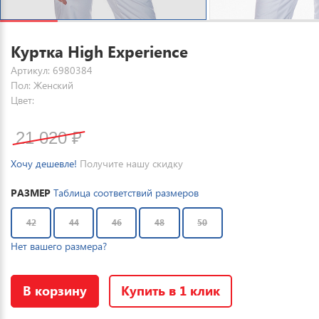
Куртка High Experience
Артикул: 6980384
Пол: Женский
Цвет:
21 020
₽
Хочу дешевле!
Получите нашу скидку
РАЗМЕР
Таблица соответствий размеров
42
44
46
48
50
Нет вашего размера?
В корзину
Купить в 1 клик