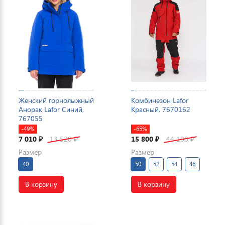
Женский горнолыжный
Комбинезон Lafor
Анорак Lafor Синий,
Красный, 7670162
767055
-49%
-65%
7 010
13 520
15 800
44 100
₽
₽
₽
₽
Размер
Размер
40
50
52
54
46
В корзину
В корзину