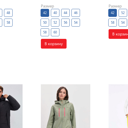
Размер
Размер
48
42
40
44
46
42
52
58
50
52
56
54
58
54
58
60
В корзи
В корзину