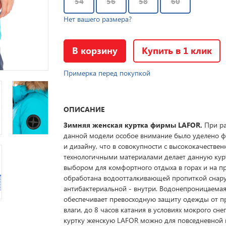
54
56
58
60
Нет вашего размера?
В корзину
Купить в 1 клик
Примерка перед покупкой
ОПИСАНИЕ
Зимняя женская куртка фирмы LAFOR.
При р
данной модели особое внимание было уделено 
и дизайну, что в совокупности с высококачестве
технологичными материалами делает данную ку
выбором для комфортного отдыха в горах и на пр
обработана водоотталкивающей пропиткой снар
антибактериальной - внутри. Водонепроницаема
обеспечивает превосходную защиту одежды от 
влаги, до 8 часов катания в условиях мокрого сн
куртку женскую LAFOR можно для повседневной н