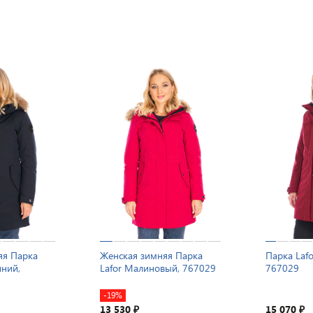
яя Парка
Женская зимняя Парка
Парка Laf
иний,
Lafor Малиновый, 767029
767029
-19%
13 530
15 070
₽
₽