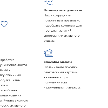
Помощь консультанта
Наши сотрудники
помогут вам правильно
подобрать комплект для
прогулки, занятий
спортом или активного
отдыха.
азработке
Способы оплаты
функциональности
Оплачивайте покупки
нными и
банковскими картами,
ртку отличным
наличными при
огулке.Ткань
получении или
ужи и
наложенным платежом.
я мембрана
проникновения
ега. Купить зимнюю
оски, активного