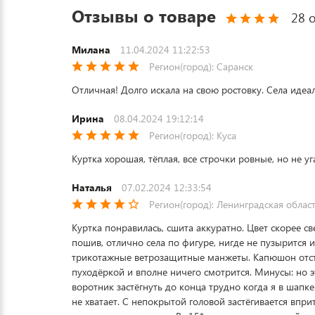
Отзывы о товаре
28 
Милана
11.04.2024 11:22:53
Регион(город): Саранск
Отличная! Долго искала на свою ростовку. Села идеа
Ирина
08.04.2024 19:12:14
Регион(город): Куса
Куртка хорошая, тёплая, все строчки ровные, но не у
Наталья
07.02.2024 12:33:54
Регион(город): Ленинградская облас
Куртка понравилась, сшита аккуратно. Цвет скорее с
пошив, отлично села по фигуре, нигде не пузыритс
трикотажные ветрозащитные манжеты. Капюшон отсте
пуходёркой и вполне ничего смотрится. Минусы: но эт
воротник застёгнуть до конца трудно когда я в шапк
не хватает. С непокрытой головой застёгивается впр