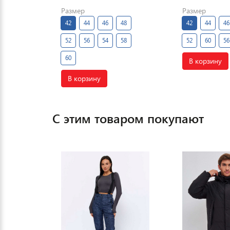
Размер
Размер
42
44
46
48
42
44
46
52
56
54
58
52
60
56
60
В корзину
В корзину
С этим товаром покупают