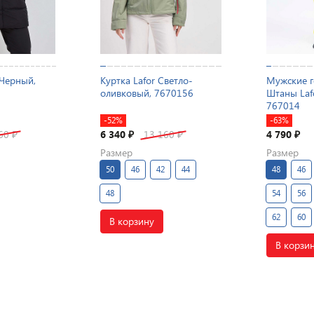
Черный,
Куртка Lafor Светло-
Мужские 
оливковый, 7670156
Штаны Laf
767014
-52%
-63%
560
6 340
13 160
4 790
₽
₽
₽
₽
Размер
Размер
50
46
42
44
48
46
48
54
56
62
60
В корзину
В корзи