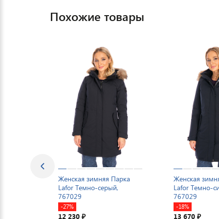
Похожие товары
Женская зимняя Парка
Женская зимн
Lafor Темно-серый,
Lafor Темно-с
767029
767029
-27%
-18%
12 230
13 670
₽
₽