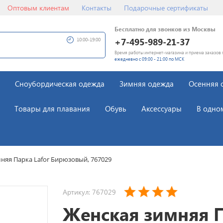
Оптовым клиентам
Контакты
Подарочные сертификаты
Бесплатно для звонков из Москвы
+7-495-989-21-37
10:00-19:00
Время работы интернет-магазина и приема заказов 
ежедневно с 09:00 - 21:00 по МСК
Сноубордическая одежда
Зимняя одежда
Осенняя 
Товары для плавания
Обувь
Аксессуары
В одно
няя Парка Lafor Бирюзовый, 767029
Артикул: 767029
Женская зимняя 