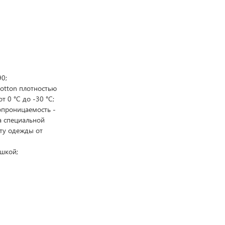
90;
cotton плотностью
 0 °C до -30 °C;
опроницаемость -
а специальной
ту одежды от
шкой;