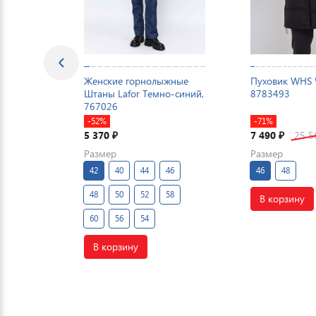
Женские горнолыжные
Пуховик WHS 
Штаны Lafor Темно-синий,
8783493
767026
-52%
-71%
5 370
7 490
25 
₽
₽
Размер
Размер
42
40
44
46
46
48
48
50
52
58
В корзину
60
56
54
В корзину