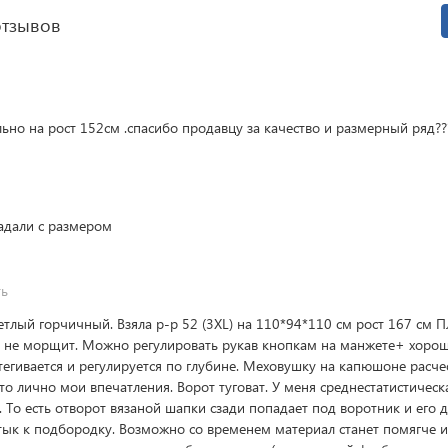
отзывов
льно на рост 152см .спасибо продавцу за качество и размерный ряд??
гадали с размером
ть
ветлый горчичный. Взяла р-р 52 (3XL) на 110*94*110 см рост 167 см
я и не морщит. Можно регулировать рукав кнопкам на манжете+ хоро
гивается и регулируется по глубине. Меховушку на капюшоне расче
о лично мои впечатления. Ворот туговат. У меня среднестатистическа
е. То есть отворот вязаной шапки сзади попадает под воротник и его
итык к подбородку. Возможно со временем материал станет помягче и