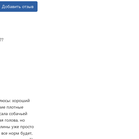
Добавить отзыв
??
 Плюсы: хороший
шие плотные
сала собачьей
я голова, но
 длины уже просто
 все норм будет,