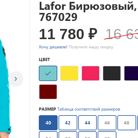
Lafor Бирюзовый,
767029
11 780
₽
16 
Хочу дешевле!
Получите нашу скидку
ЦВЕТ
РАЗМЕР
Таблица соответствий размеров
40
42
44
46
48