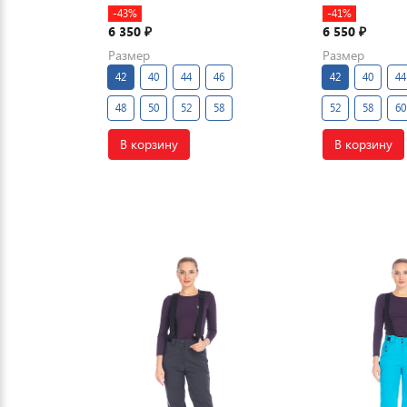
-43%
-41%
6 350
6 550
₽
₽
Размер
Размер
42
40
44
46
42
40
44
48
50
52
58
52
58
60
В корзину
В корзину