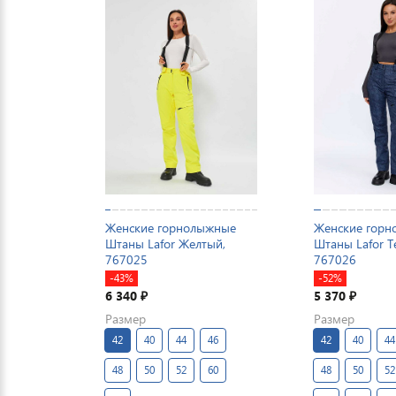
Женские горнолыжные
Женские гор
Штаны Lafor Желтый,
Штаны Lafor Т
767025
767026
-43%
-52%
6 340
5 370
₽
₽
Размер
Размер
42
40
44
46
42
40
44
48
50
52
60
48
50
52