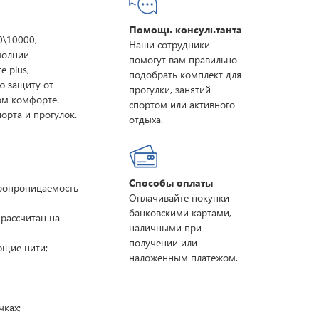
Помощь консультанта
\10000,
Наши сотрудники
молнии
помогут вам правильно
e plus,
подобрать комплект для
ю защиту от
прогулки, занятий
ом комфорте.
спортом или активного
орта и прогулок.
отдыха.
Способы оплаты
ропроницаемость -
Оплачивайте покупки
банковскими картами,
 рассчитан на
наличными при
получении или
ющие нити;
наложенным платежом.
чках;