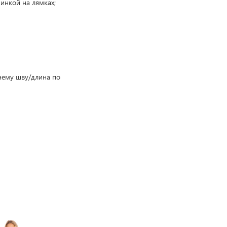
инкой на лямках;
нему шву/длина по