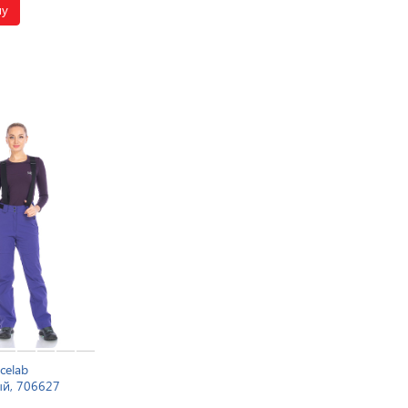
ну
celab
й, 706627