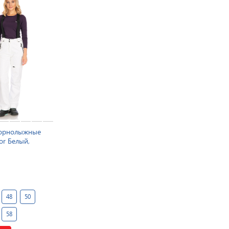
горнолыжные
or Белый,
48
50
58