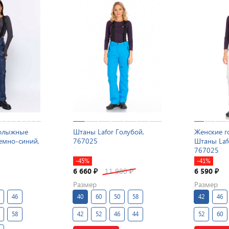
нолыжные
Штаны Lafor Голубой,
Женские 
емно-синий,
767025
Штаны Laf
767025
-45%
-41%
6 660
11 980
6 590
₽
₽
₽
Размер
Размер
46
40
60
50
58
42
46
58
42
52
46
44
52
60