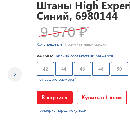
Штаны High Exper
Синий, 6980144
9 570
₽
Хочу дешевле!
Получите нашу скидку
РАЗМЕР
Таблица соответствий размеров
42
44
46
48
50
Нет вашего размера?
В корзину
Купить в 1 клик
Примерка перед покупкой