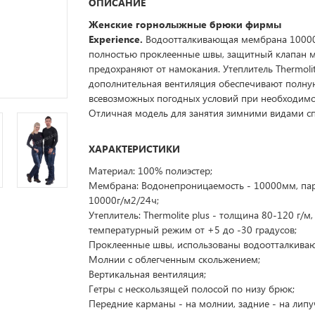
ОПИСАНИЕ
Женские горнолыжные брюки фирмы
Experience.
Водоотталкивающая мембрана 10000
полностью проклеенные швы, защитный клапан 
предохраняют от намокания. Утеплитель Thermolit
дополнительная вентиляция обеспечивают полну
всевозможных погодных условий при необходим
Отличная модель для занятия зимними видами сп
ХАРАКТЕРИСТИКИ
Материал: 100% полиэстер;
Мембрана: Водонепроницаемость - 10000мм, па
10000г/м2/24ч;
Утеплитель: Thermolite plus - толщина 80-120 г/м,
температурный режим от +5 до -30 градусов;
Проклеенные швы, использованы водоотталкива
Молнии с облегченным скольжением;
Вертикальная вентиляция;
Гетры с нескользящей полосой по низу брюк;
Передние карманы - на молнии, задние - на липу