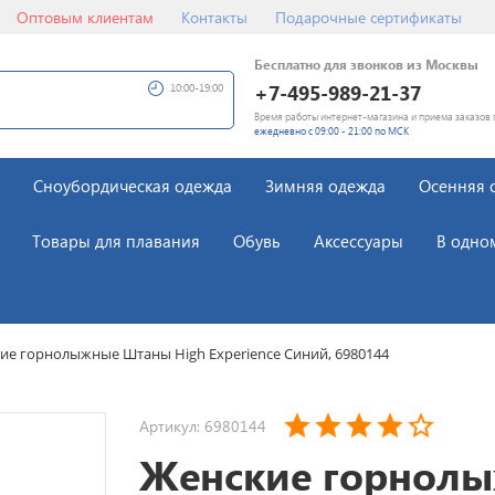
Оптовым клиентам
Контакты
Подарочные сертификаты
Бесплатно для звонков из Москвы
+7-495-989-21-37
10:00-19:00
Время работы интернет-магазина и приема заказов 
ежедневно с 09:00 - 21:00 по МСК
Сноубордическая одежда
Зимняя одежда
Осенняя 
Товары для плавания
Обувь
Аксессуары
В одно
ие горнолыжные Штаны High Experience Синий, 6980144
Артикул: 6980144
Женские горнол