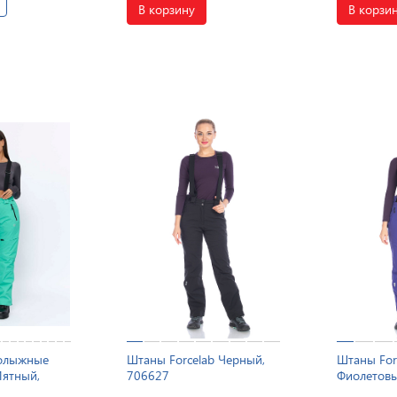
В корзину
В корзи
нолыжные
Штаны Forcelab Черный,
Штаны For
Мятный,
706627
Фиолетовы