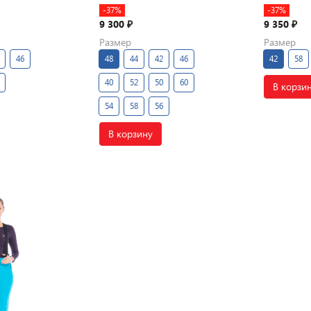
-37%
-37%
9 300
9 350
₽
₽
Размер
Размер
46
48
44
42
46
42
58
40
52
50
60
В корзи
54
58
56
В корзину