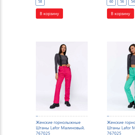
58
60
56
54
В корзину
В корзину
Женские горнолыжные
Женские гор
Штаны Lafor Малиновый,
Штаны Lafor 
767025
767025