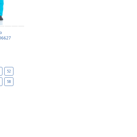
b
06627
52
58