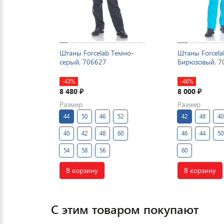
Штаны Forcelab Темно-
Штаны Forcela
серый, 706627
Бирюзовый, 7
-43%
-46%
8 480
8 000
₽
₽
Размер
Размер
44
50
46
52
42
48
40
40
42
48
60
46
44
50
54
58
56
60
В корзину
В корзину
С этим товаром покупают