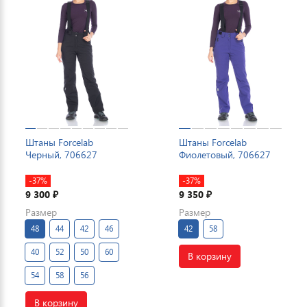
Штаны Forcelab
Штаны Forcelab
Черный, 706627
Фиолетовый, 706627
-37%
-37%
9 300
9 350
₽
₽
Размер
Размер
48
44
42
46
42
58
40
52
50
60
В корзину
54
58
56
В корзину