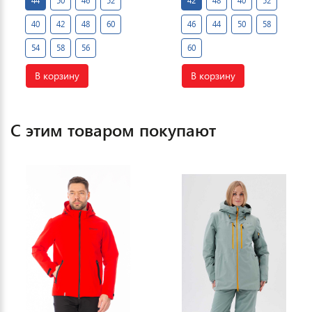
44
50
46
52
42
48
40
52
40
42
48
60
46
44
50
58
54
58
56
60
В корзину
В корзину
С этим товаром покупают