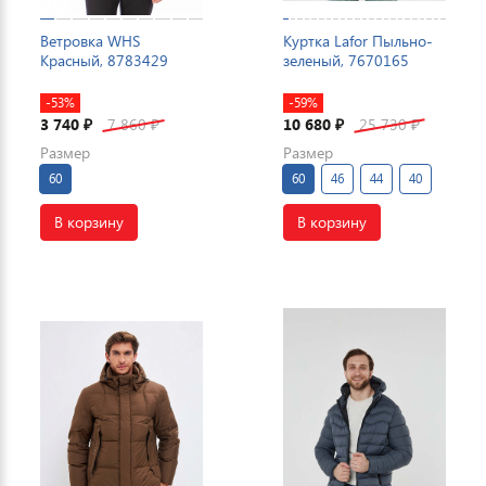
Ветровка WHS
Куртка Lafor Пыльно-
Красный, 8783429
зеленый, 7670165
-53%
-59%
3 740
7 860
10 680
25 730
₽
₽
₽
₽
Размер
Размер
60
60
46
44
40
В корзину
В корзину