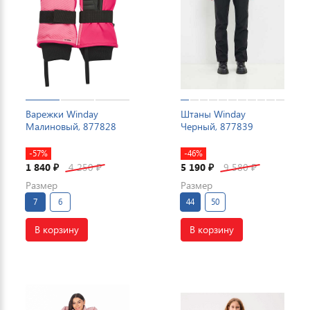
Варежки Winday
Штаны Winday
Малиновый, 877828
Черный, 877839
-57%
-46%
1 840
4 250
5 190
9 580
₽
₽
₽
₽
Размер
Размер
7
6
44
50
В корзину
В корзину