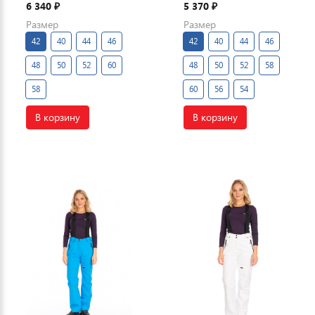
6 340
5 370
₽
₽
Размер
Размер
42
40
44
46
42
40
44
46
48
50
52
60
48
50
52
58
58
60
56
54
В корзину
В корзину