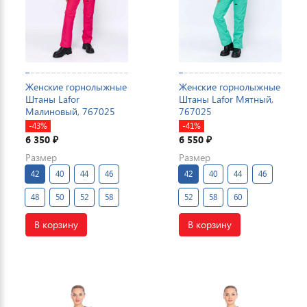
Женские горнолыжные
Женские горнолыжные
Штаны Lafor
Штаны Lafor Мятный,
Малиновый, 767025
767025
-43%
-41%
6 350
6 550
₽
₽
Размер
Размер
42
40
44
46
42
40
44
46
48
50
52
58
52
58
60
В корзину
В корзину