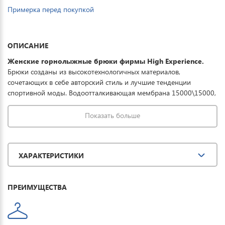
Примерка перед покупкой
ОПИСАНИЕ
Женские горнолыжные брюки фирмы High Experience
.
Брюки созданы из высокотехнологичных материалов,
сочетающих в себе авторский стиль и лучшие тенденции
спортивной моды. Водоотталкивающая мембрана 15000\15000,
полностью проклеенные швы предохраняют от намокания.
Экологический утеплитель DuPont Sorona выдерживает
Показать больше
температурный режим до -30°.Отличная модель для
спортсменов и людей, ведущих активный образ жизни.
ХАРАКТЕРИСТИКИ
ПРЕИМУЩЕСТВА