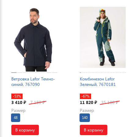
Ветровка Lafor Темно-
Комбинезон Lafor
синий, 767090
Зеленый, 7670181
-53%
-67%
3 410
7 180
11 820
35 100
₽
₽
₽
₽
Размер
Размер
48
140
В корзину
В корзину