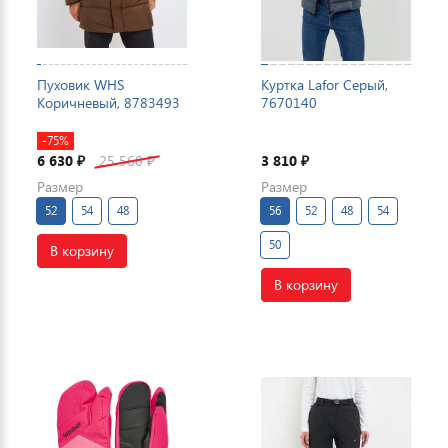
Пуховик WHS
Куртка Lafor Серый,
Коричневый, 8783493
7670140
-75%
6 630
25 560
3 810
₽
₽
₽
Размер
Размер
52
54
48
56
52
48
54
50
В корзину
В корзину