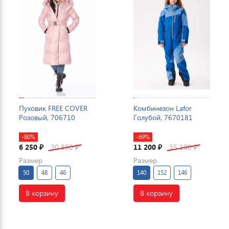
Пуховик FREE COVER
Комбинезон Lafor
Розовый, 706710
Голубой, 7670181
-80%
-69%
6 250
30 890
11 200
35 100
₽
₽
₽
₽
Размер
Размер
50
48
46
140
152
146
В корзину
В корзину