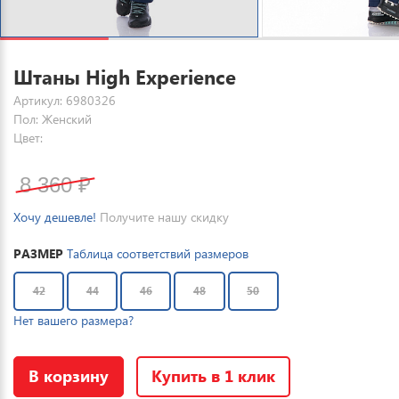
Штаны High Experience
Артикул: 6980326
Пол: Женский
Цвет:
8 360
₽
Хочу дешевле!
Получите нашу скидку
РАЗМЕР
Таблица соответствий размеров
42
44
46
48
50
Нет вашего размера?
В корзину
Купить в 1 клик