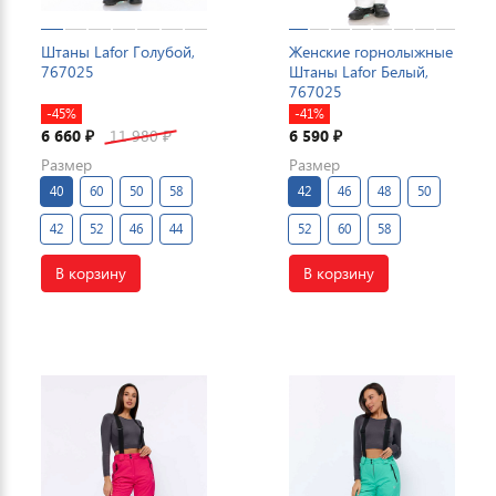
Штаны Lafor Голубой,
Женские горнолыжные
767025
Штаны Lafor Белый,
767025
-45%
-41%
6 660
11 980
6 590
₽
₽
₽
Размер
Размер
40
60
50
58
42
46
48
50
42
52
46
44
52
60
58
В корзину
В корзину