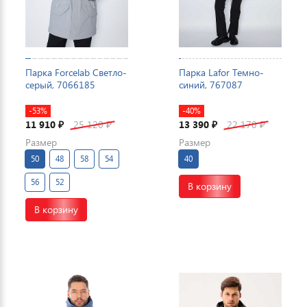
Парка Forcelab Светло-
Парка Lafor Темно-
серый, 7066185
синий, 767087
-53%
-40%
11 910
25 120
13 390
22 170
₽
₽
₽
₽
Размер
Размер
50
48
58
54
40
56
52
В корзину
В корзину