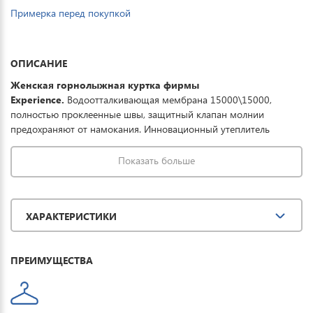
Примерка перед покупкой
ОПИСАНИЕ
Женская горнолыжная куртка фирмы
Experience.
Водоотталкивающая мембрана 15000\15000,
полностью проклеенные швы, защитный клапан молнии
предохраняют от намокания. Инновационный утеплитель
последнего поколения Thermolite plus - тонкий и легкий,
выдерживает температурный режим до -30°. Регулируемый
Показать больше
капюшон, карманы на молнии, отстегивающаяся снежная юбка
обеспечивают полную защиту от всевозможных погодных
условий при необходимом комфорте. Отличная модель для
ХАРАКТЕРИСТИКИ
занятия зимними видами спорта и прогулок.
ПРЕИМУЩЕСТВА