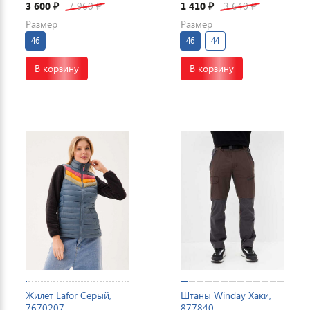
3 600
7 960
1 410
3 640
₽
₽
₽
₽
Размер
Размер
46
46
44
В корзину
В корзину
Жилет Lafor Серый,
Штаны Winday Хаки,
7670207
877840