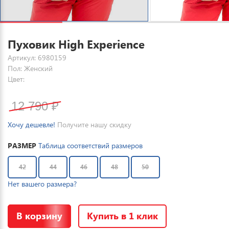
Пуховик High Experience
Артикул: 6980159
Пол: Женский
Цвет:
12 790
₽
Хочу дешевле!
Получите нашу скидку
РАЗМЕР
Таблица соответствий размеров
42
44
46
48
50
Нет вашего размера?
В корзину
Купить в 1 клик