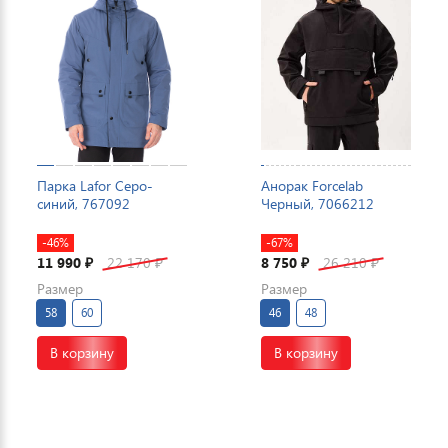
Парка Lafor Серо-
Анорак Forcelab
синий, 767092
Черный, 7066212
-46%
-67%
11 990
22 170
8 750
26 210
₽
₽
₽
₽
Размер
Размер
58
60
46
48
В корзину
В корзину