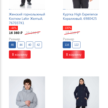
Женский горнолыжный
Куртка High Experience
Костюм Lafor Желтый,
Коралловый, 6980425
767037K1
-44%
-100%
16 360
29 040
18 110
₽
₽
₽
Размер
Размер
46
44
40
42
116
122
В корзину
В корзину