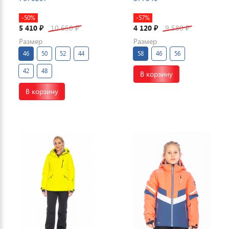
-50%
-57%
5 410
10 650
4 120
9 580
₽
₽
₽
₽
Размер
Размер
46
50
52
44
58
46
56
42
48
В корзину
В корзину