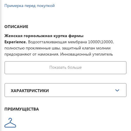
Примерка перед покупкой
ОПИСАНИЕ
Женская горнолыжная куртка фирмы
Experience.
Водоотталкивающая мембрана 10000\10000,
полностью проклеенные швы, защитный клапан молнии
предохраняют от намокания. Инновационный утеплитель
последнего поколения Thermolite plus - тонкий и легкий,
выдерживает температурный режим до -30°. Регулируемый
Показать больше
капюшон, карманы на молнии, отстегивающаяся снежная
юбка обеспечивают полную защиту от всевозможных погодных
условий при необходимом комфорте. Отличная модель для
ХАРАКТЕРИСТИКИ
занятия зимними видами спорта и прогулок.
ПРЕИМУЩЕСТВА