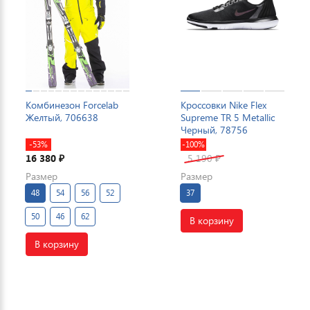
Комбинезон Forcelab
Кроссовки Nike Flex
Желтый, 706638
Supreme TR 5 Metallic
Черный, 78756
-53%
-100%
16 380
5 190
₽
₽
Размер
Размер
48
54
56
52
37
50
46
62
В корзину
В корзину