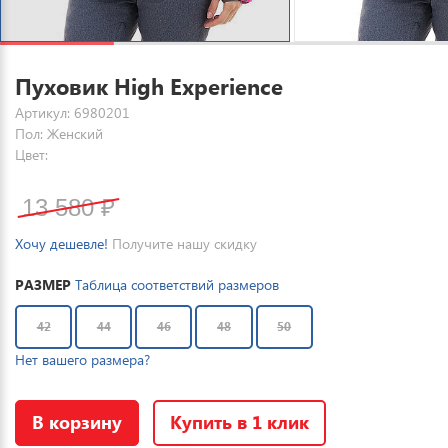
Пуховик High Experience
Артикул: 6980201
Пол: Женский
Цвет:
13 580
₽
Хочу дешевле!
Получите нашу скидку
РАЗМЕР
Таблица соответствий размеров
42
44
46
48
50
Нет вашего размера?
В корзину
Купить в 1 клик