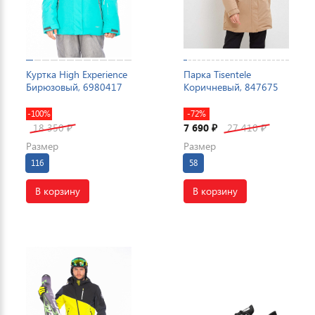
Куртка High Experience
Парка Tisentele
Бирюзовый, 6980417
Коричневый, 847675
-100%
-72%
18 350
7 690
27 410
₽
₽
₽
Размер
Размер
116
58
В корзину
В корзину