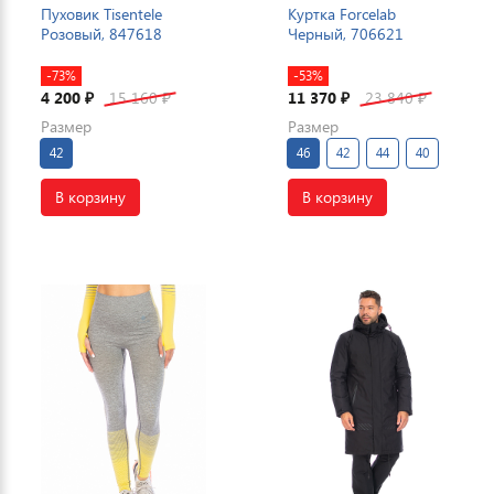
Пуховик Tisentele
Куртка Forcelab
Розовый, 847618
Черный, 706621
-73%
-53%
4 200
15 160
11 370
23 840
₽
₽
₽
₽
Размер
Размер
42
46
42
44
40
В корзину
В корзину