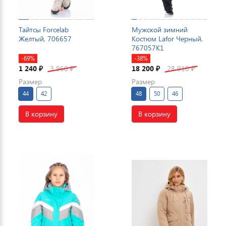
Тайтсы Forcelab
Мужской зимний
Желтый, 706657
Костюм Lafor Черный,
767057K1
-69%
-38%
1 240
3 960
18 200
28 910
₽
₽
₽
₽
Размер
Размер
44
42
48
50
46
В корзину
В корзину