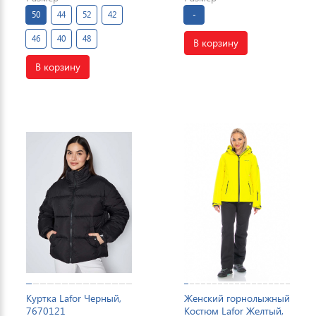
50
44
52
42
-
46
40
48
В корзину
В корзину
Куртка Lafor Черный,
Женский горнолыжный
7670121
Костюм Lafor Желтый,