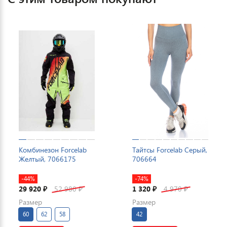
Комбинезон Forcelab
Тайтсы Forcelab Серый,
Желтый, 7066175
706664
-44%
-74%
29 920
52 980
1 320
4 970
₽
₽
₽
₽
Размер
Размер
60
62
58
42