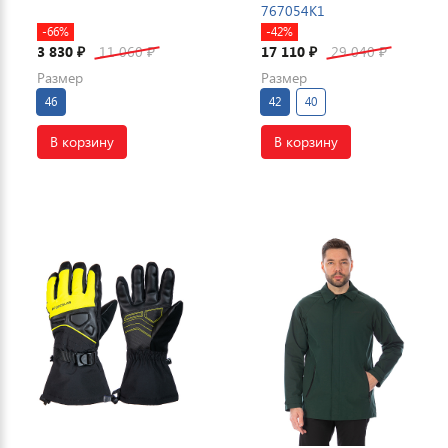
767054K1
-66%
-42%
3 830
11 060
17 110
29 040
₽
₽
₽
₽
Размер
Размер
46
42
40
В корзину
В корзину