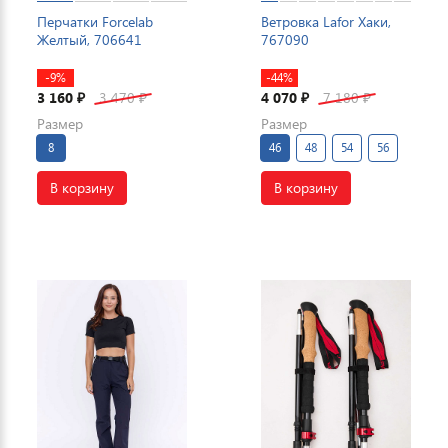
Перчатки Forcelab
Ветровка Lafor Хаки,
Желтый, 706641
767090
-9%
-44%
3 160
3 470
4 070
7 180
₽
₽
₽
₽
Размер
Размер
8
46
48
54
56
В корзину
В корзину