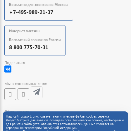
Бесплатно для звонков из Москвы
+7-495-989-21-37
Интернет магазин
Бесплатный звонок по России
8 800 775-70-31
Поделиться
Мы в социальных сетях
Обратная связь
Наш сайт
gtsport.ru
использует аналитические файлы cookies сервиса
Яндекс.Метрика для анализа посещаемости. Технические cookies, необходимые
для работы сайта, устанавливаются автоматически. Данные хранятся на
серверах на территории Российской Федерации.