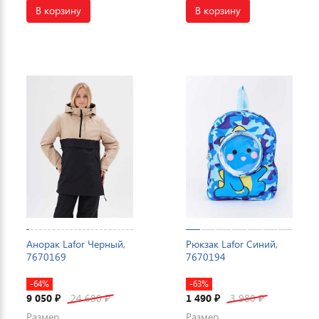
В корзину
В корзину
Анорак Lafor Черный,
Рюкзак Lafor Синий,
7670169
7670194
-64%
-63%
9 050
24 680
1 490
3 980
₽
₽
₽
₽
Размер
Размер