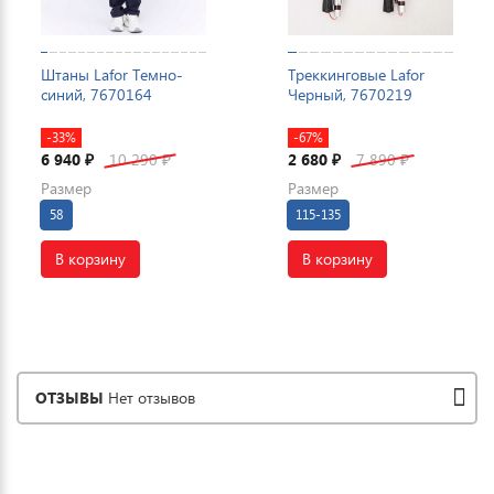
Штаны Lafor Темно-
Треккинговые Lafor
синий, 7670164
Черный, 7670219
-33%
-67%
6 940
10 290
2 680
7 890
₽
₽
₽
₽
Размер
Размер
58
115-135
В корзину
В корзину
ОТЗЫВЫ
Нет отзывов