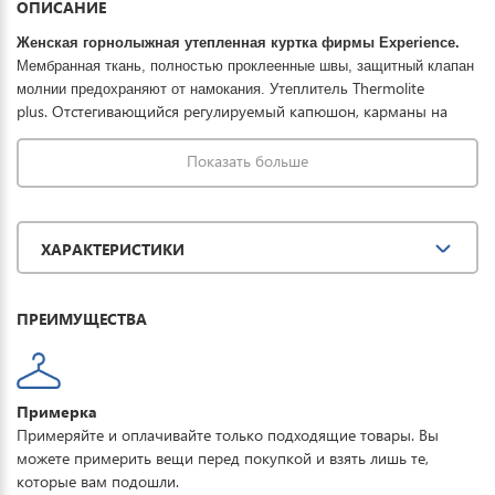
ОПИСАНИЕ
Женская горнолыжная утепленная куртка фирмы Experience.
Мембранная ткань, полностью проклеенные швы, защитный клапан
Thermolite
молнии предохраняют от намокания. Утеплитель
plus. Отстегивающийся регулируемый капюшон, карманы на
молнии, отстегивающаяся снежная юбка обеспечивают полную
защиту от всевозможных погодных условий при необходимом
Показать больше
комфорте. Отличная модель для занятия зимними видами
спорта и прогулок.
ХАРАКТЕРИСТИКИ
ПРЕИМУЩЕСТВА
Примерка
Примеряйте и оплачивайте только подходящие товары. Вы
можете примерить вещи перед покупкой и взять лишь те,
которые вам подошли.