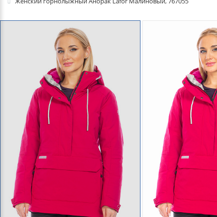
Женский горнолыжный Анорак Lafor Малиновый, 767055