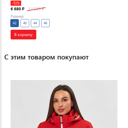
-51%
6 680
13 520
₽
₽
Размер
42
40
44
46
В корзину
С этим товаром покупают