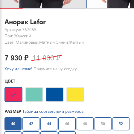
Анорак Lafor
Артикул: 767055
Пол: Женский
Цвет: Малиновый,Мятный,Синий,Желтый
7 930
₽
11 900
₽
Хочу дешевле!
Получите нашу скидку
ЦВЕТ
РАЗМЕР
Таблица соответствий размеров
40
42
44
46
48
50
52