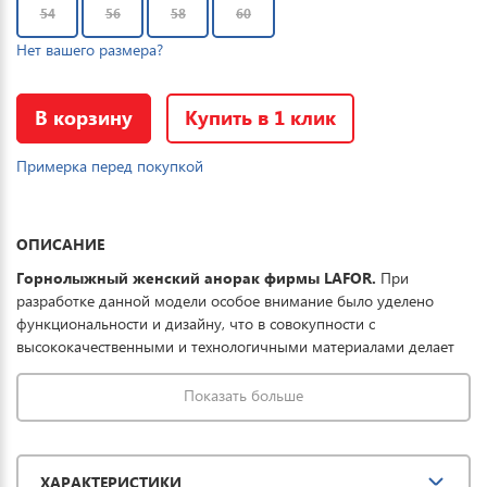
54
56
58
60
Нет вашего размера?
В корзину
Купить в 1 клик
Примерка перед покупкой
ОПИСАНИЕ
Горнолыжный женский анорак фирмы LAFOR.
При
разработке данной модели особое внимание было уделено
функциональности и дизайну, что в совокупности с
высококачественными и технологичными материалами делает
данную куртку отличным выбором для комфортного отдыха в
горах и на прогулке. Ткань обработана водоотталкивающей
Показать больше
пропиткой снаружи и антибактериальной -
внутри. Водонепроницаемая мембрана обеспечивает
превосходную защиту при мокром снеге или ледяном дожде и
ХАРАКТЕРИСТИКИ
оперативно отводит влагу от тела наружу, сохраняя тепло и