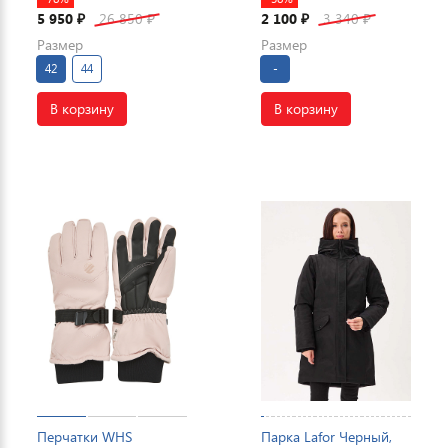
5 950
26 850
2 100
3 340
₽
₽
₽
₽
Размер
Размер
42
44
-
В корзину
В корзину
Перчатки WHS
Парка Lafor Черный,