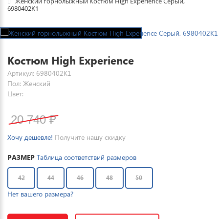
Женский горнолыжный Костюм High Experience Серый,
6980402K1
Костюм High Experience
Артикул: 6980402K1
Пол: Женский
Цвет:
20 740
₽
Хочу дешевле!
Получите нашу скидку
РАЗМЕР
Таблица соответствий размеров
42
44
46
48
50
Нет вашего размера?