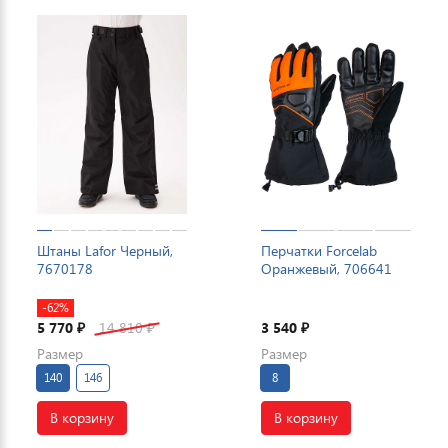
Штаны Lafor Черный,
Перчатки Forcelab
7670178
Оранжевый, 706641
-62%
5 770
14 810
3 540
₽
₽
₽
Размер
Размер
140
146
8
В корзину
В корзину