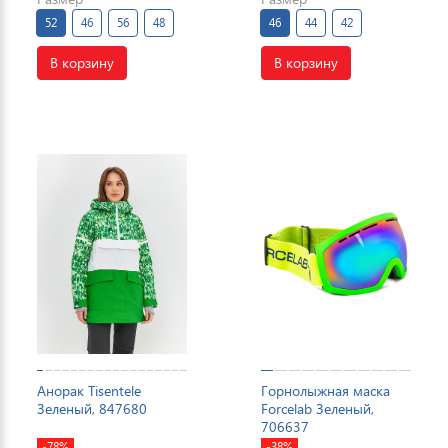
52
46
56
48
46
44
42
В корзину
В корзину
Анорак Tisentele
Горнолыжная маска
Зеленый, 847680
Forcelab Зеленый,
706637
-78%
-38%