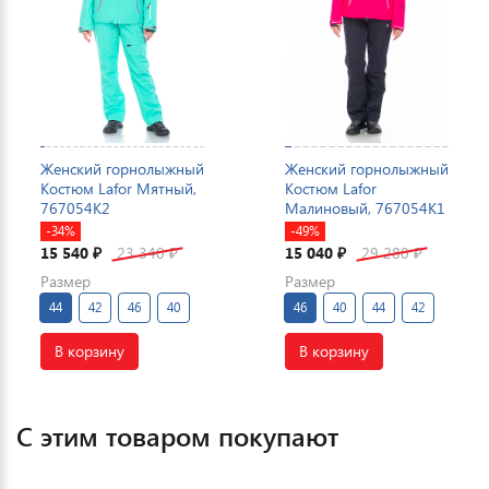
Женский горнолыжный
Женский горнолыжный
Костюм Lafor Мятный,
Костюм Lafor
767054K2
Малиновый, 767054K1
-34%
-49%
15 540
23 340
15 040
29 280
₽
₽
₽
₽
Размер
Размер
44
42
46
40
46
40
44
42
В корзину
В корзину
С этим товаром покупают