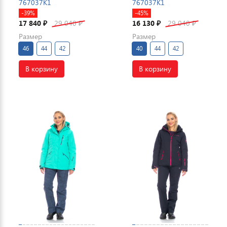
767037K1
767037K1
-39%
-45%
17 840
29 040
16 130
29 040
₽
₽
₽
₽
Размер
Размер
46
44
42
40
44
42
В корзину
В корзину