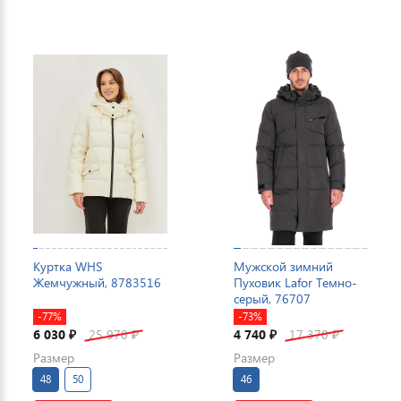
Куртка WHS
Мужской зимний
Жемчужный, 8783516
Пуховик Lafor Темно-
серый, 76707
-77%
-73%
6 030
25 970
4 740
17 370
₽
₽
₽
₽
Размер
Размер
48
50
46