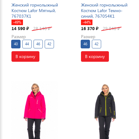
Женский горнолыжный
Женский горнолыжный
Костюм Lafor Мятный,
Костюм Lafor Темно-
767037K1
синий, 767054K1
-49%
-44%
14 590
28 140
16 370
29 040
₽
₽
₽
₽
Размер
Размер
40
44
46
42
46
42
В корзину
В корзину