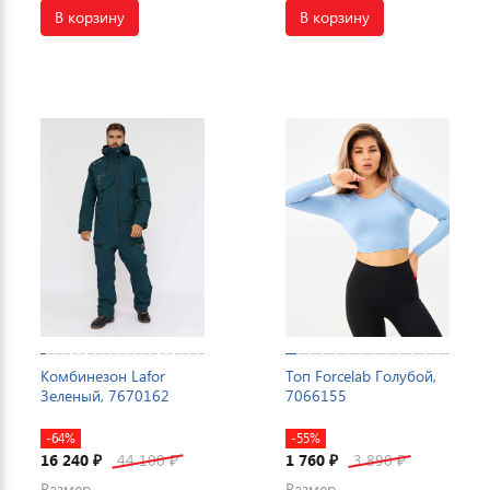
В корзину
В корзину
Комбинезон Lafor
Топ Forcelab Голубой,
Зеленый, 7670162
7066155
-64%
-55%
16 240
44 100
1 760
3 890
₽
₽
₽
₽
Размер
Размер