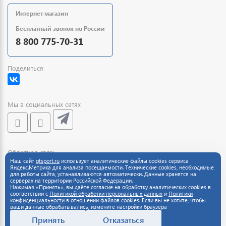
Интернет магазин
Бесплатный звонок по России
8 800 775-70-31
Поделиться
Мы в социальных сетях
Обратная связь
Наш сайт
gtsport.ru
использует аналитические файлы cookies сервиса
Яндекс.Метрика для анализа посещаемости. Технические cookies, необходимые
для работы сайта, устанавливаются автоматически. Данные хранятся на
серверах на территории Российской Федерации.
Нажимая «Принять», вы даёте согласие на обработку аналитических cookies в
соответствии с
Политикой обработки персональных данных
и
Политики
конфиденциальности
в отношении файлов cookies. Если вы не хотите, чтобы
ваши данные обрабатывались, измените настройки браузера
Принять
Отказаться