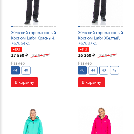
Женский горнолыжный
Женский горнолыжный
Костюм Lafor Красный,
Костюм Lafor Желтый,
767054K1
767037K1
-40%
-44%
17 550
29 040
16 360
29 040
₽
₽
₽
₽
Размер
Размер
44
40
46
44
40
42
В корзину
В корзину