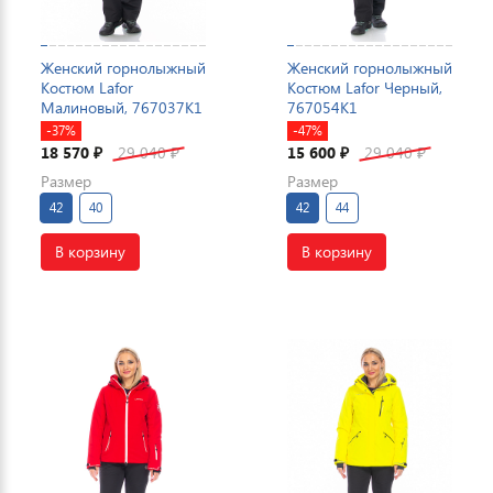
Женский горнолыжный
Женский горнолыжный
Костюм Lafor
Костюм Lafor Черный,
Малиновый, 767037K1
767054K1
-37%
-47%
18 570
29 040
15 600
29 040
₽
₽
₽
₽
Размер
Размер
42
40
42
44
В корзину
В корзину