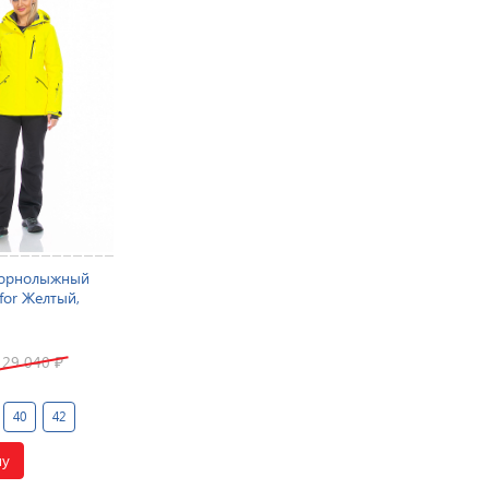
горнолыжный
for Желтый,
29 040
₽
40
42
ну