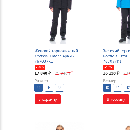
Женский горнолыжный
Женский гор
Костюм Lafor Черный,
Костюм Lafor 
767037K1
767037K1
-39%
-45%
17 840
29 040
16 130
29
₽
₽
₽
Размер
Размер
46
44
42
40
44
42
В корзину
В корзину