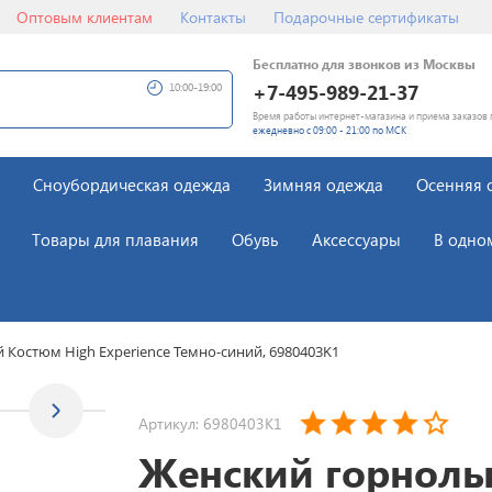
Оптовым клиентам
Контакты
Подарочные сертификаты
Бесплатно для звонков из Москвы
+7-495-989-21-37
10:00-19:00
Время работы интернет-магазина и приема заказов 
ежедневно с 09:00 - 21:00 по МСК
Сноубордическая одежда
Зимняя одежда
Осенняя 
Товары для плавания
Обувь
Аксессуары
В одно
Костюм High Experience Темно-синий, 6980403K1
Артикул: 6980403K1
Женский горнол