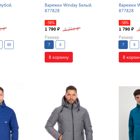
лубой,
Варежки Winday Белый,
Варежки W
877828
877828
-58%
-58%
50
1 790
4 250
1 790
₽
₽
₽
₽
Размер
Размер
60
7
6
7
6
В корзину
В корзи