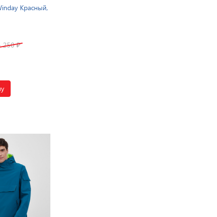
inday Красный,
4 250
₽
ну