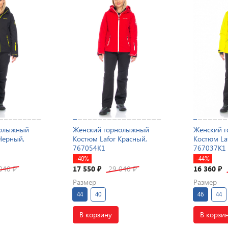
нолыжный
Женский горнолыжный
Женский 
Черный,
Костюм Lafor Красный,
Костюм La
767054K1
767037K1
-40%
-44%
 040
17 550
29 040
16 360
₽
₽
₽
₽
Размер
Размер
44
40
46
44
В корзину
В корзи