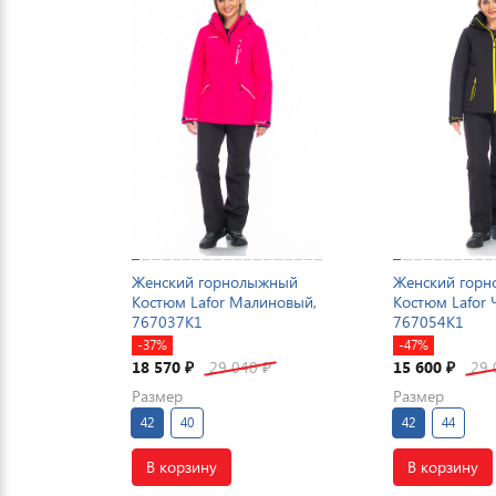
Женский горнолыжный
Женский гор
Костюм Lafor Малиновый,
Костюм Lafor 
767037K1
767054K1
-37%
-47%
18 570
29 040
15 600
29
₽
₽
₽
Размер
Размер
42
40
42
44
В корзину
В корзину