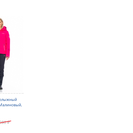
нолыжный
 Малиновый,
 280
₽