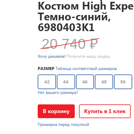
Костюм High Expe
Темно-синий,
6980403K1
20 740
₽
Хочу дешевле!
Получите нашу скидку
РАЗМЕР
Таблица соответствий размеров
42
44
46
48
50
Нет вашего размера?
В корзину
Купить в 1 клик
Примерка перед покупкой