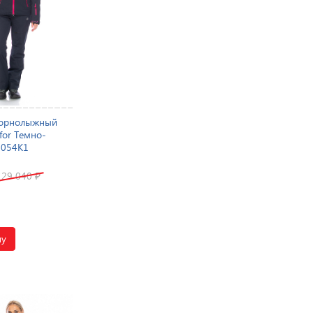
горнолыжный
for Темно-
7054K1
29 040
₽
ну