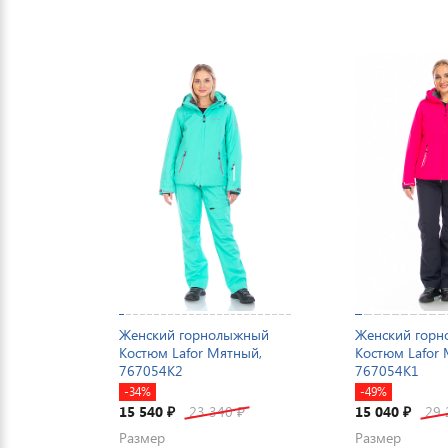
Женский горнолыжный
Женский гор
Костюм Lafor Мятный,
Костюм Lafor
767054K2
767054K1
-34%
-49%
15 540
23 340
15 040
29
₽
₽
₽
Размер
Размер