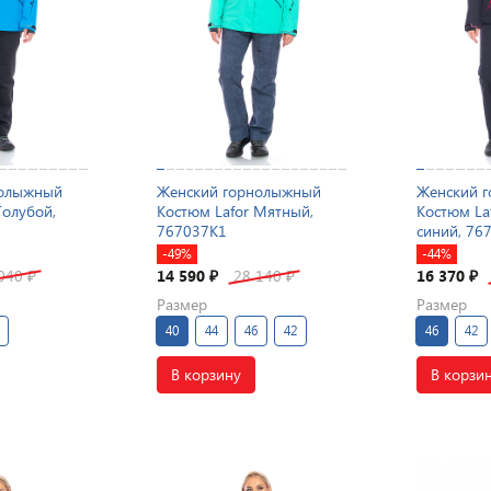
нолыжный
Женский горнолыжный
Женский 
Голубой,
Костюм Lafor Мятный,
Костюм La
767037K1
синий, 76
-49%
-44%
 040
14 590
28 140
16 370
₽
₽
₽
₽
Размер
Размер
40
44
46
42
46
42
В корзину
В корзи