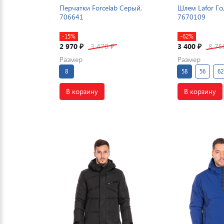
Перчатки Forcelab Серый,
Шлем Lafor Го
706641
7670109
-15%
-62%
2 970
3 470
3 400
8 7
₽
₽
₽
Размер
Размер
8
58
56
62
В корзину
В корзину