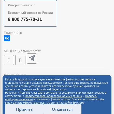
Интернет магазин
Бесплатный звонок по России
8 800 775-70-31
Поделиться
Мы в социальных сетях
Обратная связь
Наш сайт
gtsport.ru
использует аналитические файлы cookies сервиса
Яндекс.Метрика для анализа посещаемости. Технические cookies, необходимые
для работы сайта, устанавливаются автоматически. Данные хранятся на
серверах на территории Российской Федерации.
Нажимая «Принять», вы даёте согласие на обработку аналитических cookies в
соответствии с
Политикой обработки персональных данных
и
Политики
конфиденциальности
в отношении файлов cookies. Если вы не хотите, чтобы
ваши данные обрабатывались, измените настройки браузера
Принять
Отказаться