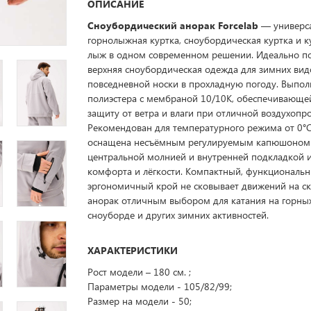
ОПИСАНИЕ
Сноубордический анорак Forcelab
— универс
горнолыжная куртка, сноубордическая куртка и к
лыж в одном современном решении. Идеально по
верхняя сноубордическая одежда для зимних вид
повседневной носки в прохладную погоду. Выпол
полиэстера с мембраной 10/10K, обеспечивающ
защиту от ветра и влаги при отличной воздухопр
Рекомендован для температурного режима от 0°C
оснащена несъёмным регулируемым капюшоном 
центральной молнией и внутренней подкладкой и
комфорта и лёгкости. Компактный, функциональ
эргономичный крой не сковывает движений на ск
анорак отличным выбором для катания на горны
сноуборде и других зимних активностей.
ХАРАКТЕРИСТИКИ
Рост модели – 180 см. ;
Параметры модели - 105/82/99;
Размер на модели - 50;