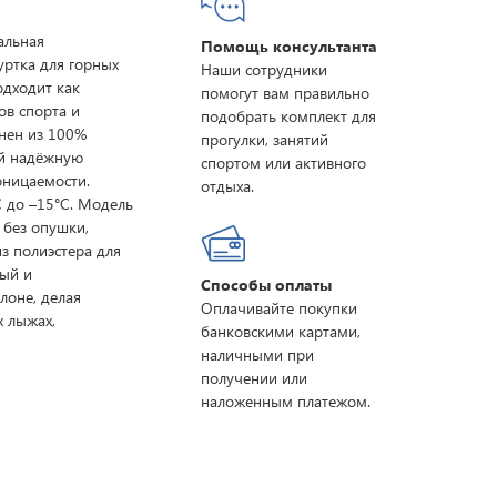
альная
Помощь консультанта
уртка для горных
Наши сотрудники
дходит как
помогут вам правильно
ов спорта и
подобрать комплект для
нен из 100%
прогулки, занятий
ей надёжную
спортом или активного
оницаемости.
отдыха.
 до –15°C. Модель
без опушки,
з полиэстера для
ный и
Способы оплаты
лоне, делая
Оплачивайте покупки
х лыжах,
банковскими картами,
наличными при
получении или
наложенным платежом.