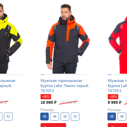
нолыжная
Мужская горнолыжная
Мужская 
Черный,
Куртка Lafor Темно-серый,
Куртка Laf
767053
767053
-46%
-46%
300
10 060
18 300
9 960
₽
₽
₽
₽
Размер
Размер
52
48
46
50
52
48
46