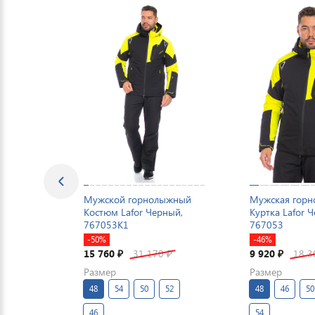
Мужской горнолыжный
Мужская гор
Костюм Lafor Черный,
Куртка Lafor 
767053K1
767053
-50%
-46%
15 760
31 170
9 920
18 
₽
₽
₽
Размер
Размер
48
54
50
52
48
46
50
46
54