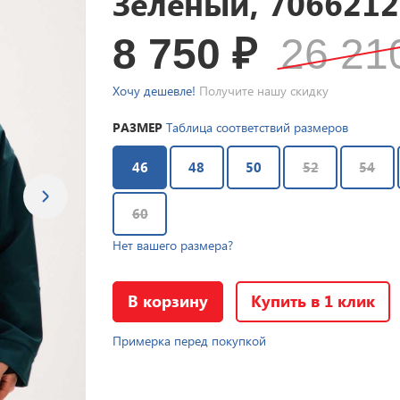
Зеленый, 7066212
8 750
₽
26 2
Хочу дешевле!
Получите нашу скидку
РАЗМЕР
Таблица соответствий размеров
46
48
50
52
54
60
Нет вашего размера?
В корзину
Купить в 1 клик
Примерка перед покупкой