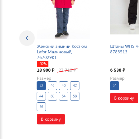
Женский зимний Костюм
Штаны WHS Ч
Lafor Малиновый,
8783513
767029K1
-32%
18 900
27 710
6 530
₽
₽
₽
Размер
Размер
52
46
40
42
54
44
60
54
58
В корзину
56
В корзину