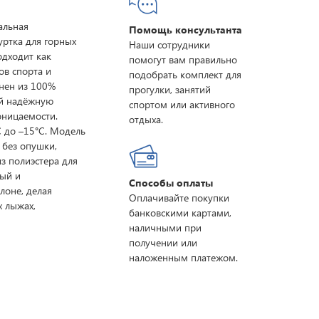
альная
Помощь консультанта
уртка для горных
Наши сотрудники
дходит как
помогут вам правильно
ов спорта и
подобрать комплект для
нен из 100%
прогулки, занятий
ей надёжную
спортом или активного
оницаемости.
отдыха.
 до –15°C. Модель
без опушки,
з полиэстера для
ный и
Способы оплаты
лоне, делая
Оплачивайте покупки
х лыжах,
банковскими картами,
наличными при
получении или
наложенным платежом.