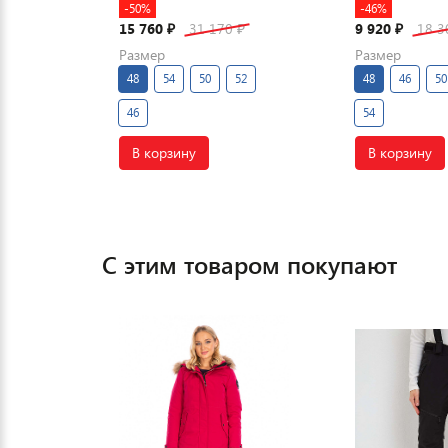
-50%
-46%
15 760
31 170
9 920
18 
₽
₽
₽
Размер
Размер
48
54
50
52
48
46
50
46
54
В корзину
В корзину
С этим товаром покупают