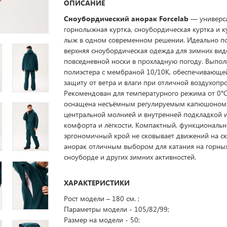
ОПИСАНИЕ
Сноубордический анорак Forcelab
— универс
горнолыжная куртка, сноубордическая куртка и к
лыж в одном современном решении. Идеально по
верхняя сноубордическая одежда для зимних вид
повседневной носки в прохладную погоду. Выпол
полиэстера с мембраной 10/10K, обеспечивающ
защиту от ветра и влаги при отличной воздухопр
Рекомендован для температурного режима от 0°C
оснащена несъёмным регулируемым капюшоном 
центральной молнией и внутренней подкладкой и
комфорта и лёгкости. Компактный, функциональ
эргономичный крой не сковывает движений на ск
анорак отличным выбором для катания на горны
сноуборде и других зимних активностей.
ХАРАКТЕРИСТИКИ
Рост модели – 180 см. ;
Параметры модели - 105/82/99;
Размер на модели - 50;