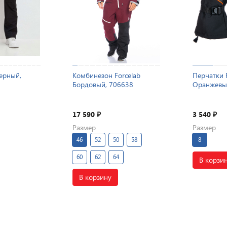
ерный,
Комбинезон Forcelab
Перчатки F
Бордовый, 706638
Оранжевы
17 590
3 540
₽
₽
Размер
Размер
46
52
50
58
8
60
62
64
В корзи
В корзину