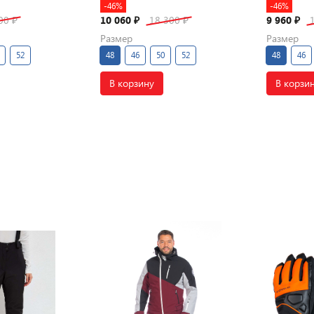
-46%
-46%
300
10 060
18 300
9 960
₽
₽
₽
₽
Размер
Размер
52
48
46
50
52
48
46
В корзину
В корзи