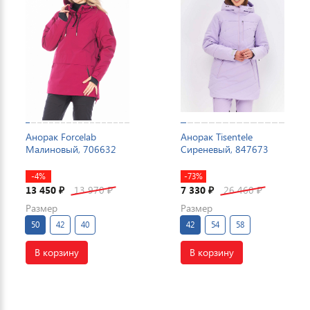
Анорак Forcelab
Анорак Tisentele
Малиновый, 706632
Сиреневый, 847673
-4%
-73%
13 450
13 970
7 330
26 460
₽
₽
₽
₽
Размер
Размер
50
42
40
42
54
58
В корзину
В корзину