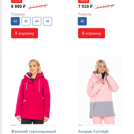
-51%
-49%
6 680
13 520
7 010
13 520
₽
₽
₽
₽
Размер
Размер
42
40
44
46
40
В корзину
В корзину
Женский горнолыжный
Анорак Forcelab