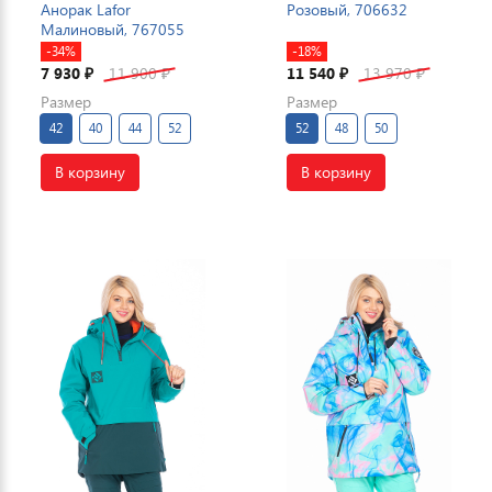
Анорак Lafor
Розовый, 706632
Малиновый, 767055
-34%
-18%
7 930
11 900
11 540
13 970
₽
₽
₽
₽
Размер
Размер
42
40
44
52
52
48
50
В корзину
В корзину