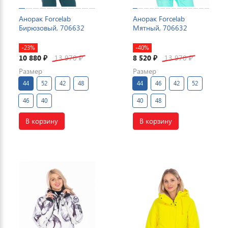
Анорак Forcelab
Анорак Forcelab
Бирюзовый, 706632
Мятный, 706632
-23%
-40%
10 880
13 970
8 520
13 970
₽
₽
₽
₽
Размер
Размер
44
52
42
48
44
46
42
52
46
40
40
48
В корзину
В корзину