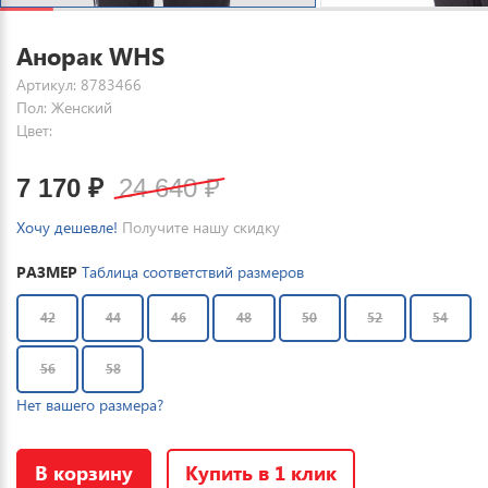
Анорак WHS
Артикул: 8783466
Пол: Женский
Цвет:
7 170
₽
24 640
₽
Хочу дешевле!
Получите нашу скидку
РАЗМЕР
Таблица соответствий размеров
42
44
46
48
50
52
54
56
58
Нет вашего размера?
В корзину
Купить в 1 клик