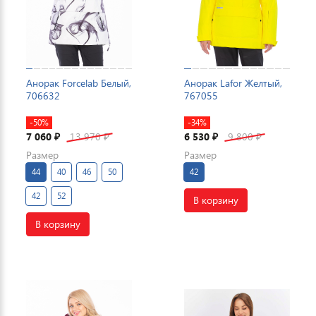
Анорак Forcelab Белый,
Анорак Lafor Желтый,
706632
767055
-50%
-34%
7 060
13 970
6 530
9 800
₽
₽
₽
₽
Размер
Размер
44
40
46
50
42
42
52
В корзину
В корзину