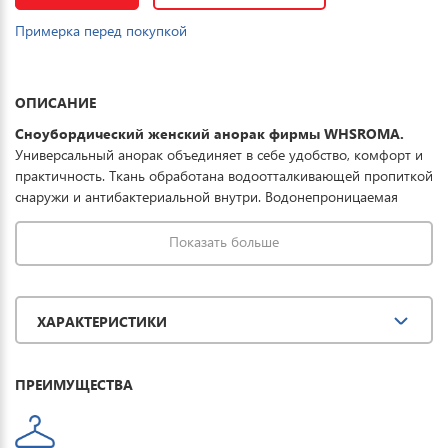
Примерка перед покупкой
ОПИСАНИЕ
Сноубордический женский анорак фирмы WHSROMA.
Универсальный анорак объединяет в себе удобство, комфорт и
практичность. Ткань обработана водоотталкивающей пропиткой
снаружи и антибактериальной внутри. Водонепроницаемая
мембрана обеспечивает превосходную защиту при мокром
снеге или ледяном дожде и оперативно отводит влагу от тела
Показать больше
наружу, сохраняя тепло и комфорт. Данная модель подойдет не
только для морозов, но и обеспечит полный комфорт во время
зимнего отдыха. Купить сноубордический анорак женский
ХАРАКТЕРИСТИКИ
можно для занятия спортом, повседневной носки, активного
отдыха, туризма и прогулок. Горнолыжный костюм дополнят
брюки WHSROMA.
ПРЕИМУЩЕСТВА