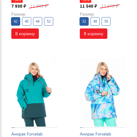
7 930
11 900
11 540
13 970
₽
₽
₽
₽
Размер
Размер
42
40
44
52
52
48
50
В корзину
В корзину
Анорак Forcelab
Анорак Forcelab