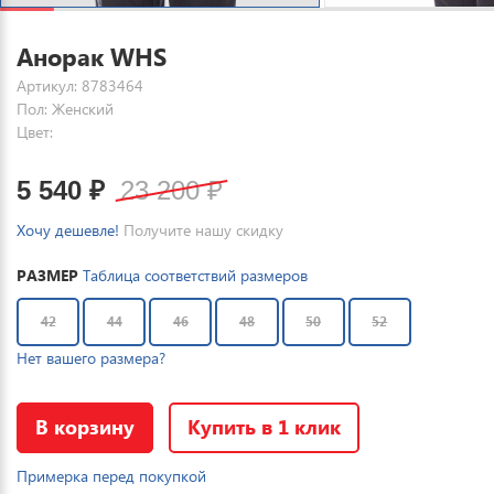
Анорак WHS
Артикул: 8783464
Пол: Женский
Цвет:
5 540
₽
23 200
₽
Хочу дешевле!
Получите нашу скидку
РАЗМЕР
Таблица соответствий размеров
42
44
46
48
50
52
Нет вашего размера?
В корзину
Купить в 1 клик
Примерка перед покупкой