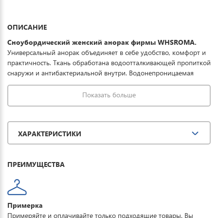
ОПИСАНИЕ
Сноубордический женский анорак фирмы WHSROMA.
Универсальный анорак объединяет в себе удобство, комфорт и
практичность. Ткань обработана водоотталкивающей пропиткой
снаружи и антибактериальной внутри. Водонепроницаемая
мембрана обеспечивает превосходную защиту при мокром
снеге или ледяном дожде и оперативно отводит влагу от тела
Показать больше
наружу, сохраняя тепло и комфорт. Данная модель подойдет не
только для морозов, но и обеспечит полный комфорт во время
зимнего отдыха. Купить сноубордический анорак женский
ХАРАКТЕРИСТИКИ
можно для занятия спортом, повседневной носки, активного
отдыха, туризма и прогулок. Горнолыжный костюм дополнят
брюки WHSROMA.
ПРЕИМУЩЕСТВА
Примерка
Примеряйте и оплачивайте только подходящие товары. Вы