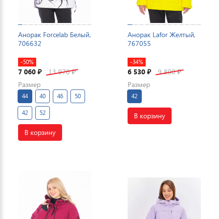
Анорак Forcelab Белый,
Анорак Lafor Желтый,
706632
767055
-50%
-34%
7 060
13 970
6 530
9 800
₽
₽
₽
₽
Размер
Размер
44
40
46
50
42
42
52
В корзину
В корзину