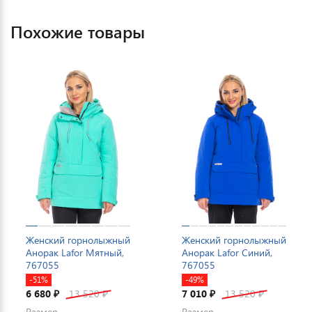
Похожие товары
Женский горнолыжный
Женский горнолыжный
Анорак Lafor Мятный,
Анорак Lafor Синий,
767055
767055
-51%
-49%
6 680
13 520
7 010
13 520
₽
₽
₽
₽
Размер
Размер