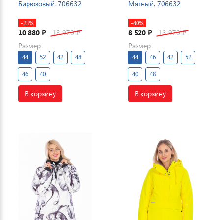
Бирюзовый, 706632
Мятный, 706632
-23%
-40%
10 880
13 970
8 520
13 970
₽
₽
₽
₽
Размер
Размер
44
52
42
48
44
46
42
52
46
40
40
48
В корзину
В корзину