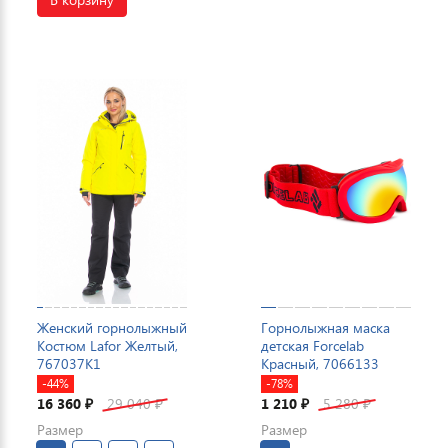
Женский горнолыжный
Горнолыжная маска
Костюм Lafor Желтый,
детская Forcelab
767037K1
Красный, 7066133
-44%
-78%
16 360
29 040
1 210
5 280
₽
₽
₽
₽
Размер
Размер