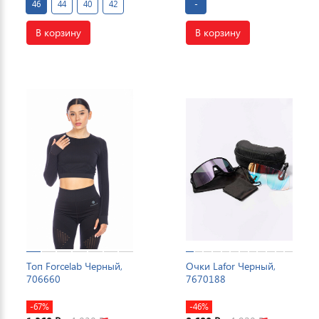
46
44
40
42
-
В корзину
В корзину
Топ Forcelab Черный,
Очки Lafor Черный,
706660
7670188
-67%
-46%