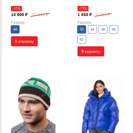
-35%
-73%
14 800
22 680
1 450
5 280
₽
₽
₽
₽
Размер
Размер
44
50
44
48
46
42
В корзину
В корзину