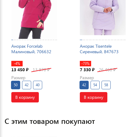
Анорак Forcelab
Анорак Tisentele
Малиновый, 706632
Сиреневый, 847673
-4%
-73%
13 450
13 970
7 330
26 460
₽
₽
₽
₽
Размер
Размер
50
42
40
42
54
58
В корзину
В корзину
С этим товаром покупают