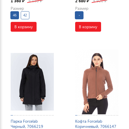
1 360
4 030
2 680
4 920
₽
₽
₽
₽
Размер
Размер
46
42
-
В корзину
В корзину
Парка Forcelab
Кофта Forcelab
Черный, 7066219
Коричневый, 7066147