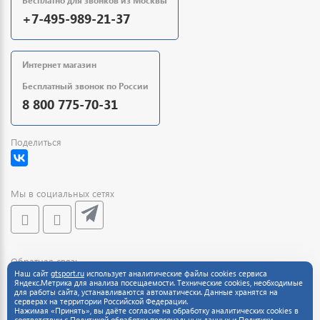
Бесплатно для звонков из Москвы
+7-495-989-21-37
Интернет магазин
Бесплатный звонок по России
8 800 775-70-31
Поделиться
Мы в социальных сетях
Обратная связь
Наш сайт
gtsport.ru
использует аналитические файлы cookies сервиса
Яндекс.Метрика для анализа посещаемости. Технические cookies, необходимые
для работы сайта, устанавливаются автоматически. Данные хранятся на
серверах на территории Российской Федерации.
Нажимая «Принять», вы даёте согласие на обработку аналитических cookies в
соответствии с
Политикой обработки персональных данных
и
Политики