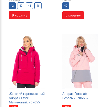
42
40
44
46
40
В корзину
В корзину
Женский горнолыжный
Анорак Forcelab
Анорак Lafor
Розовый, 706632
Малиновый, 767055
-34%
-18%