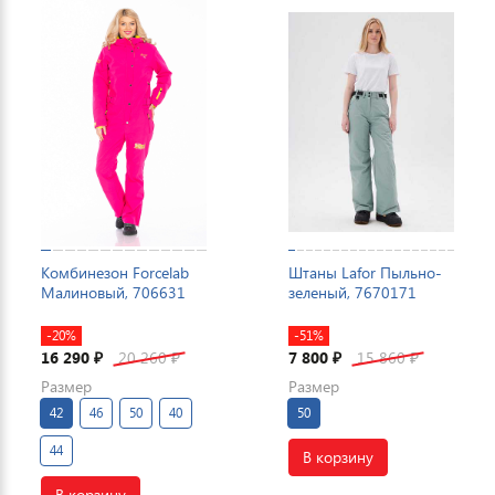
Комбинезон Forcelab
Штаны Lafor Пыльно-
Малиновый, 706631
зеленый, 7670171
-20%
-51%
16 290
20 260
7 800
15 860
₽
₽
₽
₽
Размер
Размер
42
46
50
40
50
44
В корзину
В корзину