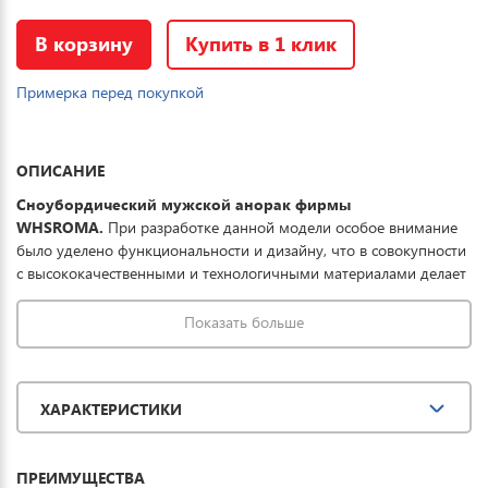
В корзину
Купить в 1 клик
Примерка перед покупкой
ОПИСАНИЕ
Сноубордический мужской анорак фирмы
WHSROMA.
При разработке данной модели особое внимание
было уделено функциональности и дизайну, что в совокупности
с высококачественными и технологичными материалами делает
данный анорак отличным выбором для комфортного отдыха в
горах и на прогулке. Ткань обработана водоотталкивающей
Показать больше
пропиткой снаружи и антибактериальной
внутри. Водонепроницаемая мембрана обеспечивает
превосходную защиту при мокром снеге или ледяном дожде и
ХАРАКТЕРИСТИКИ
оперативно отводит влагу от тела наружу, сохраняя тепло и
комфорт. Купить сноубордический анорак мужской WHSROMA
можно для повседневной носки, активного отдыха, туризма и
ПРЕИМУЩЕСТВА
прогулок.