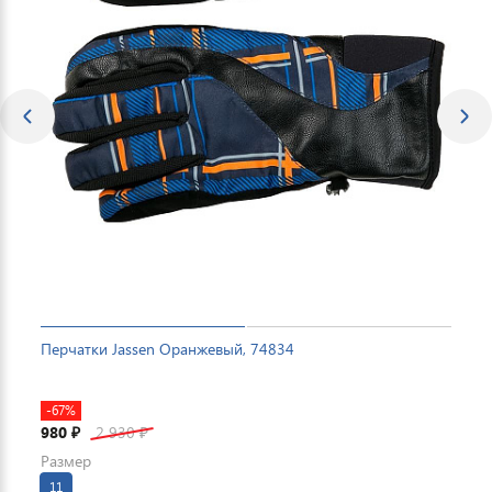
Перчатки Jassen Оранжевый, 74834
-67%
980
2 930
₽
₽
Размер
11