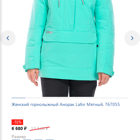
Женский горнолыжный Анорак Lafor Мятный, 767055
-51%
6 680
13 520
₽
₽
Размер