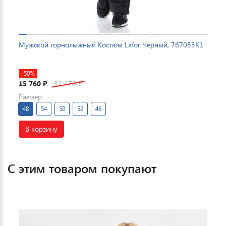
Мужской горнолыжный Костюм Lafor Черный, 767053K1
-50%
15 760
31 170
₽
₽
Размер
48
54
50
52
46
В корзину
С этим товаром покупают