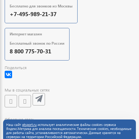
Бесплатно для звонков из Москвы
+7-495-989-21-37
Интернет магазин
Бесплатный звонок по России
8 800 775-70-31
Поделиться
Мы в социальных сетях
Обратная связь
Наш сайт
gtsport.ru
использует аналитические файлы cookies сервиса
Яндекс.Метрика для анализа посещаемости. Технические cookies, необходимые
для работы сайта, устанавливаются автоматически. Данные хранятся на
серверах на территории Российской Федерации.