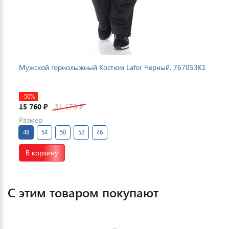
Мужской горнолыжный Костюм Lafor Черный, 767053K1
-50%
15 760
31 170
₽
₽
Размер
48
54
50
52
46
В корзину
С этим товаром покупают