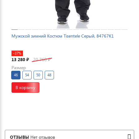
Мужской зимний Костюм Tisentele Серый, 84767K1
-37%
13 280
20 760
₽
₽
Размер
46
54
50
48
В корзину
ОТЗЫВЫ
Нет отзывов