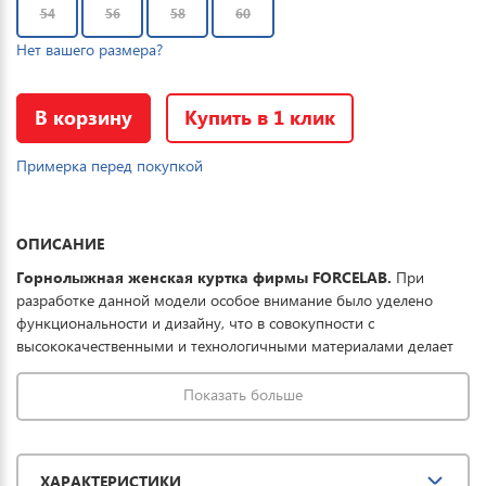
54
56
58
60
Нет вашего размера?
В корзину
Купить в 1 клик
Примерка перед покупкой
ОПИСАНИЕ
Горнолыжная женская куртка фирмы FORCELAB.
При
разработке данной модели особое внимание было уделено
функциональности и дизайну, что в совокупности с
высококачественными и технологичными материалами делает
данную куртку отличным выбором для комфортного отдыха в
горах и на прогулке. Ткань обработана водоотталкивающей
Показать больше
пропиткой снаружи и антибактериальной
внутри. Водонепроницаемая мембрана обеспечивает
превосходную защиту при мокром снеге или ледяном дожде и
ХАРАКТЕРИСТИКИ
оперативно отводит влагу от тела наружу, сохраняя тепло и