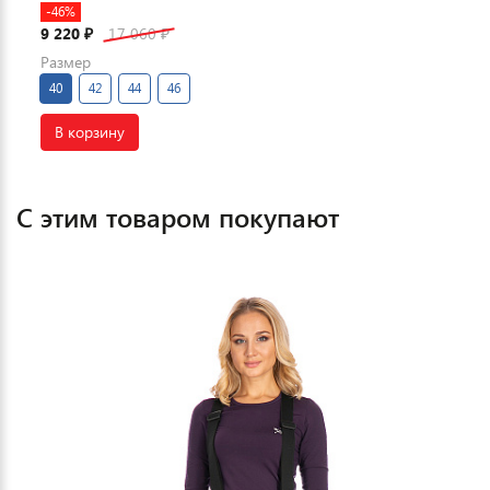
-46%
9 220
17 060
₽
₽
Размер
40
42
44
46
В корзину
С этим товаром покупают