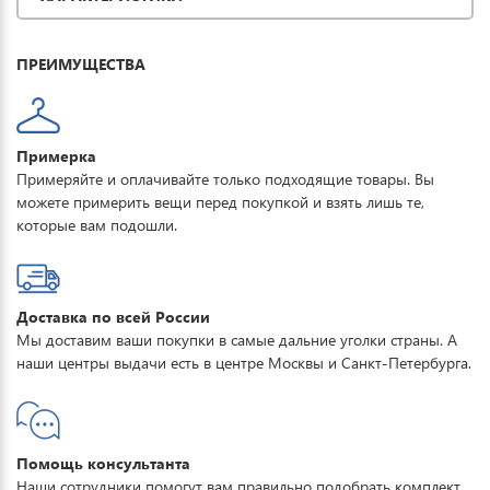
комфорт. Купить горнолыжную куртку женскую FORCELAB
можно для повседневной носки, активного отдыха, туризма и
ПРЕИМУЩЕСТВА
прогулок.
Примерка
Примеряйте и оплачивайте только подходящие товары. Вы
можете примерить вещи перед покупкой и взять лишь те,
которые вам подошли.
Доставка по всей России
Мы доставим ваши покупки в самые дальние уголки страны. А
наши центры выдачи есть в центре Москвы и Санкт-Петербурга.
Помощь консультанта
Наши сотрудники помогут вам правильно подобрать комплект