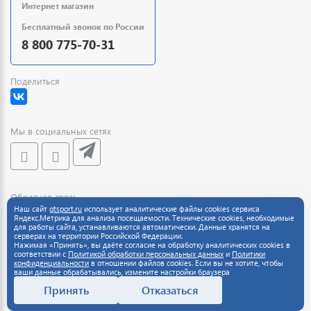
Интернет магазин
Бесплатный звонок по России
8 800 775-70-31
Поделиться
Мы в социальных сетях
Обратная связь
Наш сайт
gtsport.ru
использует аналитические файлы cookies сервиса
Яндекс.Метрика для анализа посещаемости. Технические cookies, необходимые
для работы сайта, устанавливаются автоматически. Данные хранятся на
серверах на территории Российской Федерации.
Нажимая «Принять», вы даёте согласие на обработку аналитических cookies в
соответствии с
Политикой обработки персональных данных
и
Политики
конфиденциальности
в отношении файлов cookies. Если вы не хотите, чтобы
ваши данные обрабатывались, измените настройки браузера
Принять
Отказаться