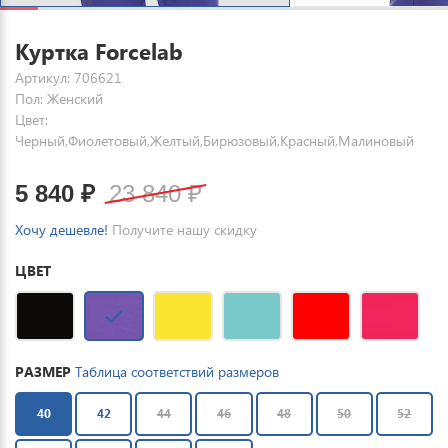
Куртка Forcelab
Артикул: 706621
Пол: Женский
Цвет:
Черный,Фиолетовый,Желтый,Бирюзовый,Красный,Малиновый
5 840
₽
23 840
₽
Хочу дешевле!
Получите нашу скидку
ЦВЕТ
РАЗМЕР
Таблица соответствий размеров
40
42
44
46
48
50
52