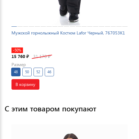
Мужской горнолыжный Костюм Lafor Черный, 767053K1
-50%
15 760
31 170
₽
₽
Размер
48
50
52
46
В корзину
С этим товаром покупают