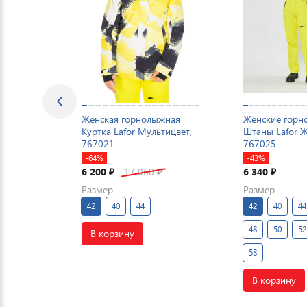
Женская горнолыжная
Женские гор
Куртка Lafor Мультицвет,
Штаны Lafor 
767021
767025
-64%
-43%
6 200
17 060
6 340
₽
₽
₽
Размер
Размер
42
40
44
42
40
44
48
50
52
В корзину
58
В корзину