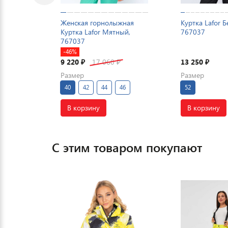
Женская горнолыжная
Куртка Lafor Б
Куртка Lafor Мятный,
767037
767037
-46%
9 220
17 060
13 250
₽
₽
₽
Размер
Размер
40
42
44
46
52
В корзину
В корзину
С этим товаром покупают