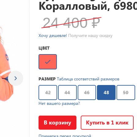
Коралловый, 698
24 400
₽
Хочу дешевле!
Получите нашу скидку
ЦВЕТ
РАЗМЕР
Таблица соответствий размеров
42
44
46
48
50
Нет вашего размера?
В корзину
Купить в 1 клик
Примерка перед покупкой