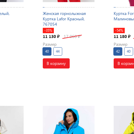
елый,
Женская горнолыжная
Куртка For
Куртка Lafor Красный,
Малиновы
767054
-35%
-54%
11 130
17 060
11 180
₽
₽
₽
Размер
Размер
40
44
42
40
В корзину
В корзи