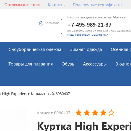
Оптовым клиентам
Контакты
Подарочные сертификаты
Бесплатно для звонков из Москвы
+7-495-989-21-37
10:00-19:00
Время работы интернет-магазина и приема заказов 
ежедневно с 09:00 - 21:00 по МСК
Сноубордическая одежда
Зимняя одежда
Осенняя 
Товары для плавания
Обувь
Аксессуары
В одно
а High Experience Коралловый, 6980407
Артикул: 6980407
Куртка High Exper