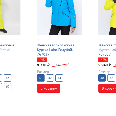
нолыжные
Женская горнолыжная
Женская г
Желтый,
Куртка Lafor Голубой,
Куртка Laf
767037
767037
-44%
-42%
9 710
17 060
9 940
₽
₽
₽
Размер
Размер
46
40
42
44
40
42
60
В корзину
В корзи