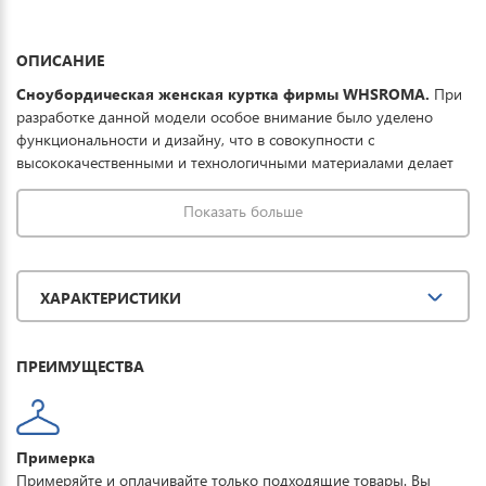
ОПИСАНИЕ
Сноубордическая женская куртка фирмы WHSROMA.
При
разработке данной модели особое внимание было уделено
функциональности и дизайну, что в совокупности с
высококачественными и технологичными материалами делает
данную куртку отличным выбором для комфортного отдыха в
горах и на прогулке. Ткань обработана водоотталкивающей
Показать больше
пропиткой снаружи и антибактериальной
внутри. Водонепроницаемая мембрана обеспечивает
превосходную защиту при мокром снеге или ледяном дожде и
ХАРАКТЕРИСТИКИ
оперативно отводит влагу от тела наружу, сохраняя тепло и
комфорт. Купить сноубордическую куртку женскую WHSROMA
можно для повседневной носки, активного отдыха, туризма и
ПРЕИМУЩЕСТВА
прогулок.
Примерка
Примеряйте и оплачивайте только подходящие товары. Вы