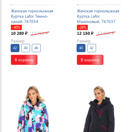
Женская горнолыжная
Женская горнолыжная
Куртка Lafor Темно-
Куртка Lafor
синий, 767054
Малиновый, 767037
-40%
-29%
10 280
17 060
12 150
17 060
₽
₽
₽
₽
Размер
Размер
42
40
46
40
42
В корзину
В корзину