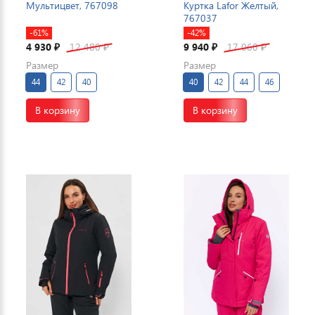
Мультицвет, 767098
Куртка Lafor Желтый,
767037
-61%
-42%
4 930
12 480
9 940
17 060
₽
₽
₽
₽
Размер
Размер
44
42
40
40
42
44
46
В корзину
В корзину