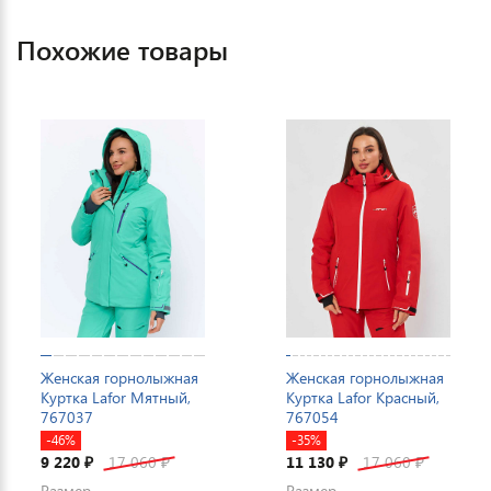
Похожие товары
Женская горнолыжная
Женская горнолыжная
Куртка Lafor Мятный,
Куртка Lafor Красный,
767037
767054
-46%
-35%
9 220
17 060
11 130
17 060
₽
₽
₽
₽
Размер
Размер