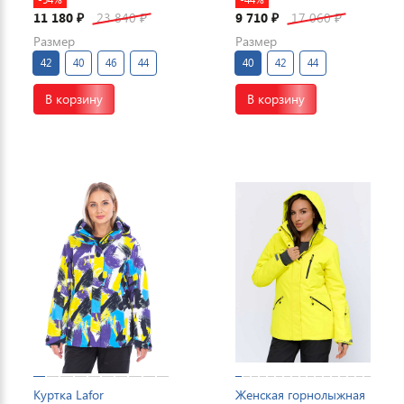
11 180
23 840
9 710
17 060
₽
₽
₽
₽
Размер
Размер
42
40
46
44
40
42
44
В корзину
В корзину
Куртка Lafor
Женская горнолыжная