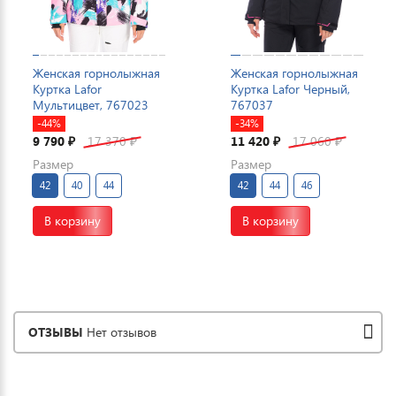
Женская горнолыжная
Женская горнолыжная
Куртка Lafor
Куртка Lafor Черный,
Мультицвет, 767023
767037
-44%
-34%
9 790
17 370
11 420
17 060
₽
₽
₽
₽
Размер
Размер
42
40
44
42
44
46
В корзину
В корзину
ОТЗЫВЫ
Нет отзывов