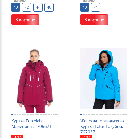
40
42
44
46
40
44
В корзину
В корзину
Куртка Forcelab
Женская горнолыжная
Малиновый, 706621
Куртка Lafor Голубой,
767037
-54%
-44%