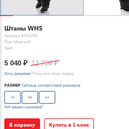
Штаны WHS
Артикул: 8783294
Пол: Мужской
Цвет:
5 040
₽
12 720
₽
Хочу дешевле!
Получите нашу скидку
РАЗМЕР
Таблица соответствий размеров
58
60
62
Нет вашего размера?
В корзину
Купить в 1 клик