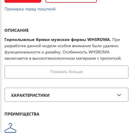
Примерка перед покупкой
ОПИСАНИЕ
Горнолыжные брюки мужские фирмы WHSROMA.
При
разработке данной модели особое внимание было уделено
функциональности и дизайну. Особенность WHSROMA
заключается в высокотехнологичном материале с пропиткой,
которая совместно с мембраной обеспечивает превосходную
защиту одежды от проникновения влаги, что обеспечивает до 8
Показать больше
часов катания в условиях мокрого снега. Купить горнолыжные
штаны мужские можно для спорта, повседневной носки и
комфортного отдыха на горных лыжах.
ХАРАКТЕРИСТИКИ
ПРЕИМУЩЕСТВА