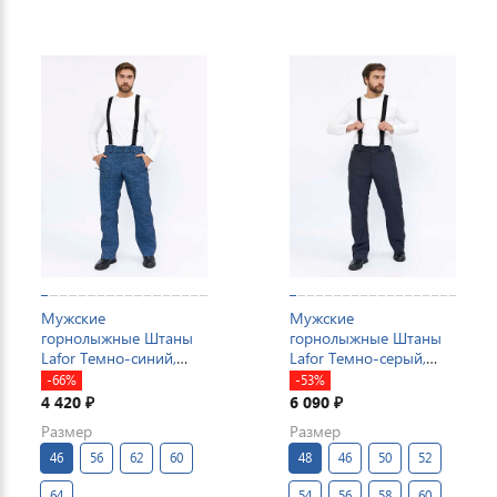
Мужские
Мужские
горнолыжные Штаны
горнолыжные Штаны
Lafor Темно-синий,
Lafor Темно-серый,
767015
767014
-66%
-53%
4 420
6 090
₽
₽
Размер
Размер
46
56
62
60
48
46
50
52
64
54
56
58
60