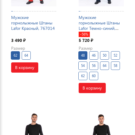
Мужские
Мужские
горнолыжные Штаны
горнолыжные Штаны
Lafor Красный, 767014
Lafor Темно-синий,
767014
-56%
3 490
5 720
₽
₽
Размер
Размер
62
64
48
46
50
52
54
56
64
58
В корзину
62
60
В корзину