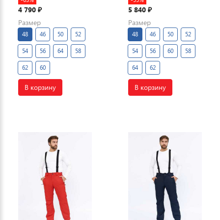
4 790
5 840
₽
₽
Размер
Размер
48
46
50
52
48
46
50
52
54
56
64
58
54
56
60
58
62
60
64
62
В корзину
В корзину