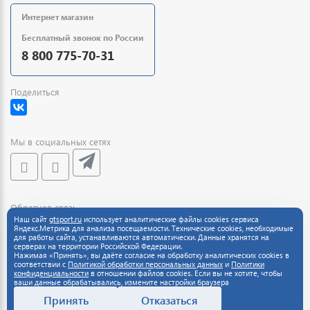
Интернет магазин
Бесплатный звонок по России
8 800 775-70-31
Поделиться
Мы в социальных сетях
Обратная связь
Наш сайт
gtsport.ru
использует аналитические файлы cookies сервиса
Яндекс.Метрика для анализа посещаемости. Технические cookies, необходимые
для работы сайта, устанавливаются автоматически. Данные хранятся на
серверах на территории Российской Федерации.
Нажимая «Принять», вы даёте согласие на обработку аналитических cookies в
соответствии с
Политикой обработки персональных данных
и
Политики
конфиденциальности
в отношении файлов cookies. Если вы не хотите, чтобы
ваши данные обрабатывались, измените настройки браузера
Принять
Отказаться