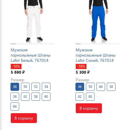
Мужские
Мужские
горнолыжные Штаны
горнолыжные Штаны
Lafor Белый, 767014
Lafor Синий, 767014
-56%
-59%
5 690
5 300
₽
₽
Размер
Размер
48
50
52
54
46
50
64
58
56
62
58
60
62
60
64
В корзину
В корзину