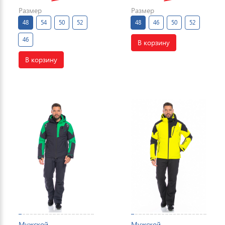
Размер
Размер
48
54
50
52
48
46
50
52
46
В корзину
В корзину
Мужской
Мужской