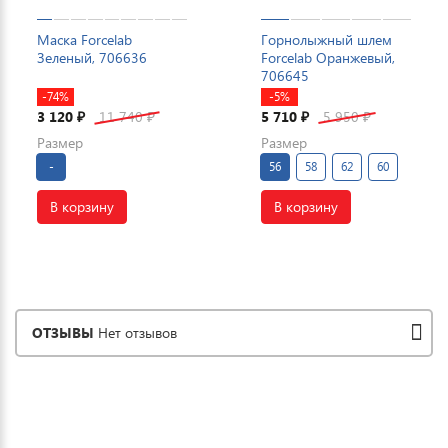
Маска Forcelab
Горнолыжный шлем
Зеленый, 706636
Forcelab Оранжевый,
706645
-74%
-5%
3 120
11 740
5 710
5 950
₽
₽
₽
₽
Размер
Размер
-
56
58
62
60
В корзину
В корзину
ОТЗЫВЫ
Нет отзывов