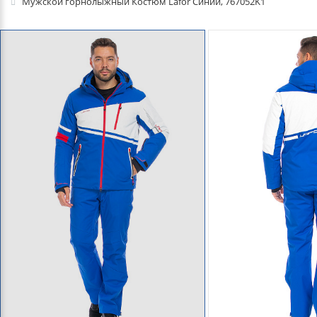
Мужской горнолыжный Костюм Lafor Синий, 767052K1