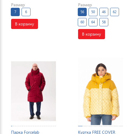
Размер
Размер
7
6
56
50
46
62
60
64
58
В корзину
В корзину
Парка Forcelab
Куртка FREE COVER