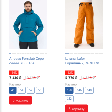
Анорак Forcelab Серо-
Штаны Lafor
синий, 7066184
Горчичный, 7670178
-64%
-62%
7 130
19 660
5 770
14 810
₽
₽
₽
₽
Размер
Размер
46
54
52
50
158
146
140
152
В корзину
В корзину