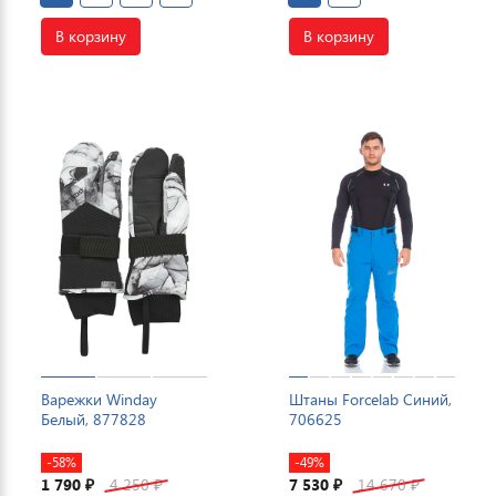
В корзину
В корзину
Варежки Winday
Штаны Forcelab Синий,
Белый, 877828
706625
-58%
-49%
1 790
4 250
7 530
14 670
₽
₽
₽
₽