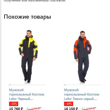
получении или наложенным платежом.
Похожие товары
Мужской
Мужской
горнолыжный Костюм
горнолыжный Костюм
Lafor Черный,
Lafor Темно-серый,
767053K1
767053K1
-50%
-49%
15 760
31 170
16 150
31 170
₽
₽
₽
₽