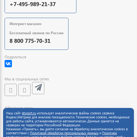
+7-495-989-21-37
Интернет магазин
Бесплатный звонок по России
8 800 775-70-31
Поделиться
Мы в социальных сетях
Обратная связь
Наш сайт
gtsport.ru
использует аналитические файлы cookies сервиса
Яндекс.Метрика для анализа посещаемости. Технические cookies, необходимые
для работы сайта, устанавливаются автоматически. Данные хранятся на
серверах на территории Российской Федерации.
Нажимая «Принять», вы даёте согласие на обработку аналитических cookies в
соответствии с
Политикой обработки персональных данных
и
Политики
конфиденциальности
в отношении файлов cookies. Если вы не хотите, чтобы