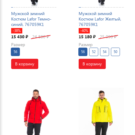
Мужской зимний
Мужской зимний
Костюм Lafor Темно-
Костюм Lafor Желтый,
синий, 767059K1
767059K1
-38%
-40%
15 430
24 880
15 180
25 090
₽
₽
₽
₽
Размер
Размер
56
56
52
54
50
В корзину
В корзину