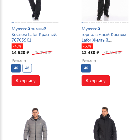
Мужской зимний
Мужской
Костюм Lafor Красный,
горнолыжный Костюм
767059K1
Lafor Желтый,
767013K1
-43%
-60%
14 520
25 090
12 430
30 550
₽
₽
₽
₽
Размер
Размер
46
48
46
В корзину
В корзину