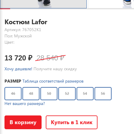
Костюм Lafor
Артикул: 767052K1
Пол: Мужской
Цвет:
13 720
₽
28 540
₽
Хочу дешевле!
Получите нашу скидку
РАЗМЕР
Таблица соответствий размеров
46
48
50
52
54
56
Нет вашего размера?
В корзину
Купить в 1 клик