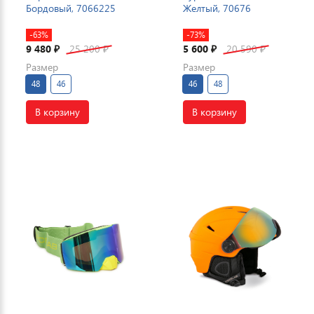
Бордовый, 7066225
Желтый, 70676
-63%
-73%
9 480
25 200
5 600
20 590
₽
₽
₽
₽
Размер
Размер
48
46
46
48
В корзину
В корзину