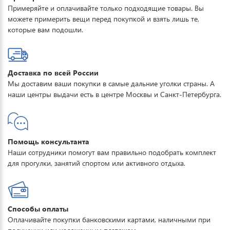
Примеряйте и оплачивайте только подходящие товары. Вы
совместно с мембраной обеспечивает превосходную защиту
можете примерить вещи перед покупкой и взять лишь те,
одежды от проникновения влаги, что обеспечивает до 8 часов
которые вам подошли.
катания в условиях мокрого сне
Доставка по всей России
Мы доставим ваши покупки в самые дальние уголки страны. А
наши центры выдачи есть в центре Москвы и Санкт-Петербурга.
Помощь консультанта
Наши сотрудники помогут вам правильно подобрать комплект
для прогулки, занятий спортом или активного отдыха.
Способы оплаты
Оплачивайте покупки банковскими картами, наличными при