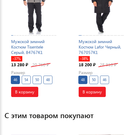
Мужской зимний
Мужской зимний
Костюм Tisentele
Костюм Lafor Черный,
Серый, 84767K1
767057K1
-37%
-38%
13 280
20 760
18 200
28 910
₽
₽
₽
₽
Размер
Размер
46
54
50
48
48
50
46
В корзину
В корзину
С этим товаром покупают