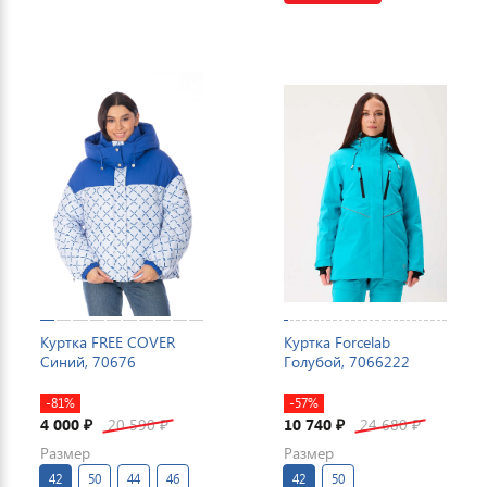
Куртка FREE COVER
Куртка Forcelab
Синий, 70676
Голубой, 7066222
-81%
-57%
4 000
20 590
10 740
24 680
₽
₽
₽
₽
Размер
Размер
42
50
44
46
42
50