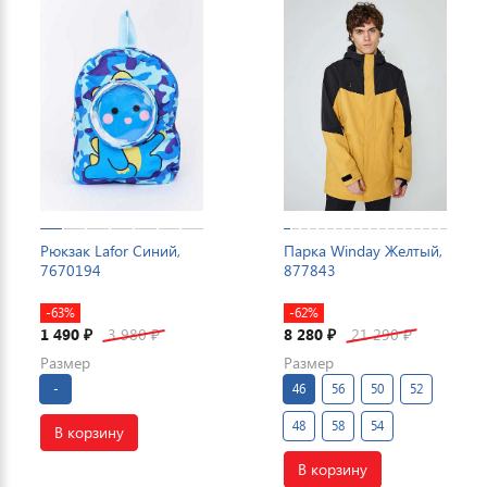
Рюкзак Lafor Синий,
Парка Winday Желтый,
7670194
877843
-63%
-62%
1 490
3 980
8 280
21 290
₽
₽
₽
₽
Размер
Размер
-
46
56
50
52
48
58
54
В корзину
В корзину