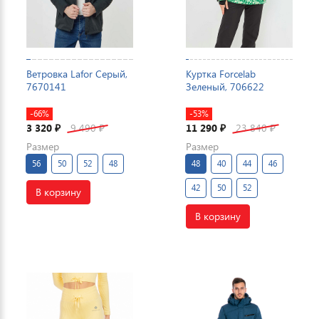
Ветровка Lafor Серый,
Куртка Forcelab
7670141
Зеленый, 706622
-66%
-53%
3 320
9 490
11 290
23 840
₽
₽
₽
₽
Размер
Размер
56
50
52
48
48
40
44
46
42
50
52
В корзину
В корзину