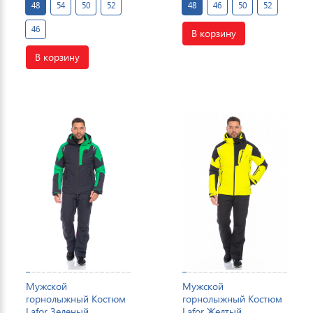
48
54
50
52
48
46
50
52
46
В корзину
В корзину
Мужской
Мужской
горнолыжный Костюм
горнолыжный Костюм
Lafor Зеленый,
Lafor Желтый,