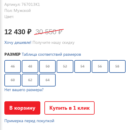
Артикул: 767013K1
Пол: Мужской
Цвет:
12 430
₽
30 550
₽
Хочу дешевле!
Получите нашу скидку
РАЗМЕР
Таблица соответствий размеров
46
48
50
52
54
56
58
60
62
64
Нет вашего размера?
В корзину
Купить в 1 клик
Примерка перед покупкой