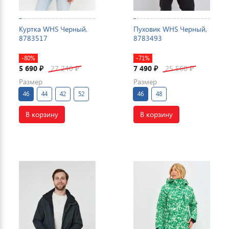
Куртка WHS Черный,
Пуховик WHS Черный,
8783517
8783493
-80%
-71%
5 690
27 240
7 490
25 560
₽
₽
₽
₽
Размер
Размер
46
44
42
52
46
48
В корзину
В корзину