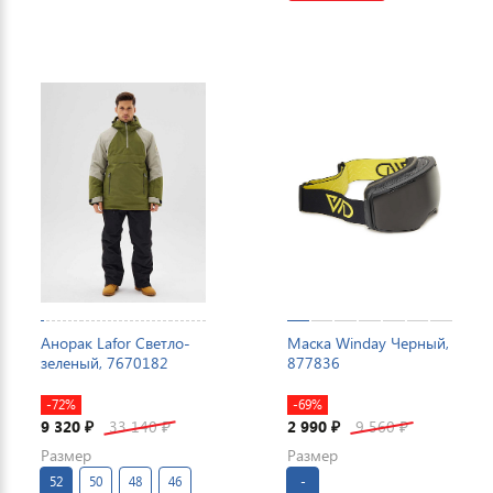
Анорак Lafor Светло-
Маска Winday Черный,
зеленый, 7670182
877836
-72%
-69%
9 320
33 140
2 990
9 560
₽
₽
₽
₽
Размер
Размер
52
50
48
46
-