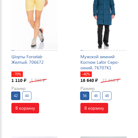
Шорты Forcelab
Мужской зимний
Желтый, 706672
Костюм Lafor Серо-
синий, 76707K1
-70%
-40%
1 110
3 700
16 640
27 360
₽
₽
₽
₽
Размер
Размер
42
44
56
46
48
В корзину
В корзину