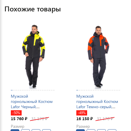
Похожие товары
Мужской
Мужской
горнолыжный Костюм
горнолыжный Костюм
Lafor Черный,
Lafor Темно-серый,
767053K1
767053K1
-50%
-49%
15 760
31 170
16 150
31 170
₽
₽
₽
₽
Размер
Размер