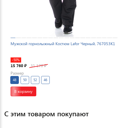
Мужской горнолыжный Костюм Lafor Черный, 767053K1
-50%
15 760
31 170
₽
₽
Размер
48
50
52
46
В корзину
С этим товаром покупают