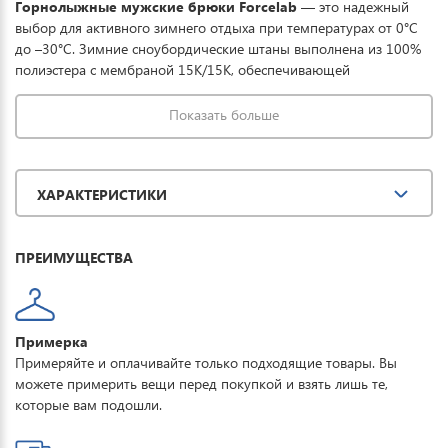
Горнолыжные мужские брюки Forcelab
— это надежный
выбор для активного зимнего отдыха при температурах от 0°C
до –30°C. Зимние сноубордические штаны выполнена из 100%
полиэстера с мембраной 15К/15К, обеспечивающей
эффективную защиту от влаги и ветра при сохранении
комфортного микроклимата. Утеплитель 100% полиэстер по
Показать больше
технологии needle cotton придает изделию мягкость и
дополнительное тепло. Брюки оснащены съемными подтяжками
с высокой спинкой, регулируемой талией и двойной застежкой
ХАРАКТЕРИСТИКИ
для надежной посадки. Практичные детали включают
светоотражающий брендированный патч и фирменную
фурнитуру. Уход прост: бережная стирка при 30°C без отжима,
ПРЕИМУЩЕСТВА
запрещено отбеливание, сушка только в вертикальном
положении.
Примерка
Примеряйте и оплачивайте только подходящие товары. Вы
можете примерить вещи перед покупкой и взять лишь те,
которые вам подошли.