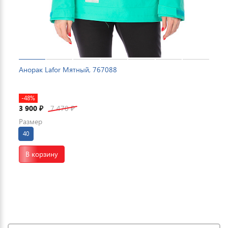
Анорак Lafor Мятный, 767088
-48%
3 900
7 470
₽
₽
Размер
40
В корзину