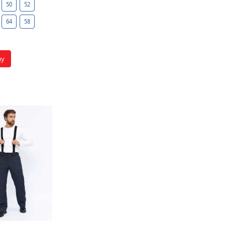
50
52
64
58
ну