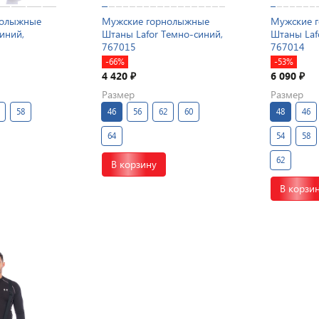
нолыжные
Мужские горнолыжные
Мужские 
иний,
Штаны Lafor Темно-синий,
Штаны Laf
767015
767014
-66%
-53%
4 420
6 090
₽
₽
Размер
Размер
58
46
56
62
60
48
46
64
54
58
62
В корзину
В корзи