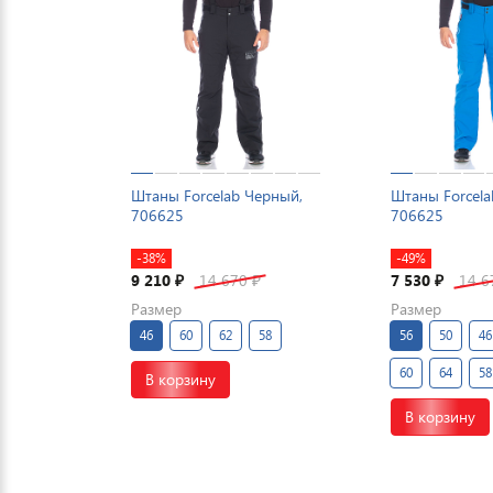
Штаны Forcelab Черный,
Штаны Forcela
706625
706625
-38%
-49%
9 210
14 670
7 530
14 
₽
₽
₽
Размер
Размер
46
60
62
58
56
50
46
60
64
58
В корзину
В корзину