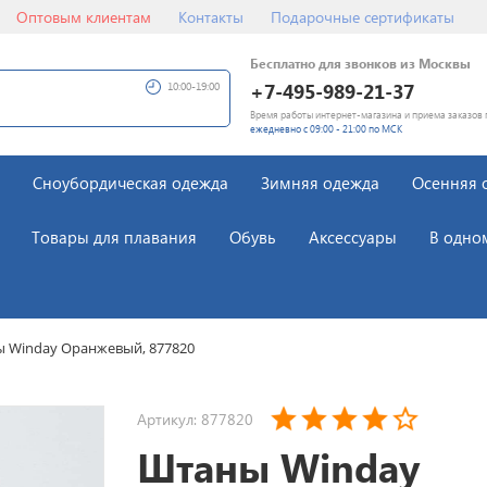
Оптовым клиентам
Контакты
Подарочные сертификаты
Бесплатно для звонков из Москвы
+7-495-989-21-37
10:00-19:00
Время работы интернет-магазина и приема заказов 
ежедневно с 09:00 - 21:00 по МСК
Сноубордическая одежда
Зимняя одежда
Осенняя 
Товары для плавания
Обувь
Аксессуары
В одно
 Winday Оранжевый, 877820
Артикул: 877820
Штаны Winday