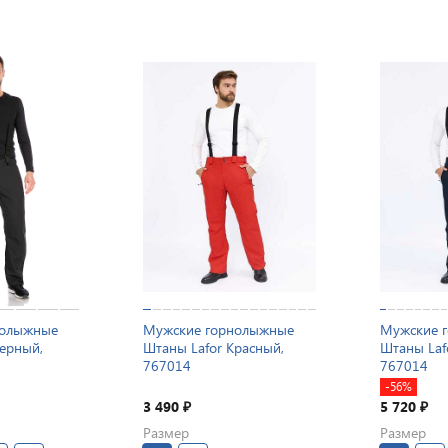
нолыжные
Мужские горнолыжные
Мужские 
Черный,
Штаны Lafor Красный,
Штаны Laf
767014
767014
-56%
3 490
5 720
₽
₽
Размер
Размер