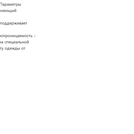
. Параметры
есняющий
. поддерживает
ропроницаемость -
на специальной
ту одежды от