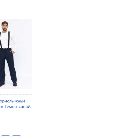
горнолыжные
or Темно-синий,