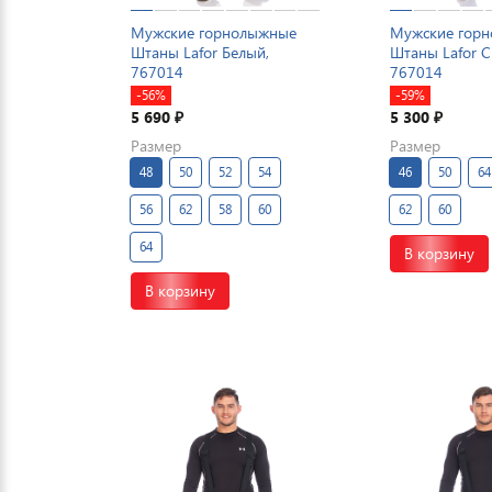
Мужские горнолыжные
Мужские гор
Штаны Lafor Белый,
Штаны Lafor С
767014
767014
-56%
-59%
5 690
5 300
₽
₽
Размер
Размер
48
50
52
54
46
50
64
56
62
58
60
62
60
64
В корзину
В корзину