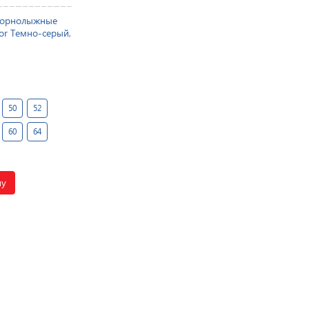
горнолыжные
or Темно-серый,
50
52
60
64
ну