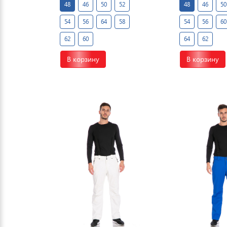
48
46
50
52
48
46
50
54
56
64
58
54
56
60
62
60
64
62
В корзину
В корзину