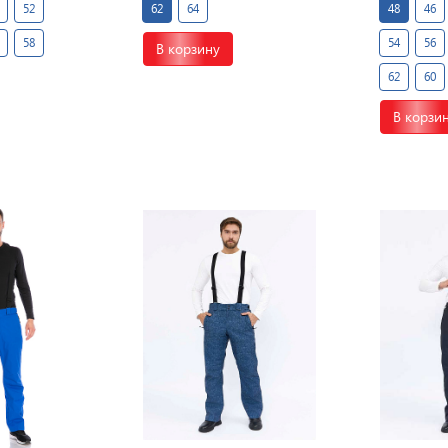
52
62
64
48
46
58
54
56
В корзину
62
60
В корзи