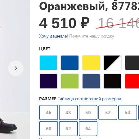
Оранжевый, 8778
4 510
₽
16 1
Хочу дешевле!
Получите нашу скидку
ЦВЕТ
РАЗМЕР
Таблица соответствий размеров
46
48
50
52
54
60
62
64