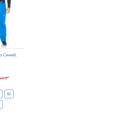
b Синий,
670
₽
62