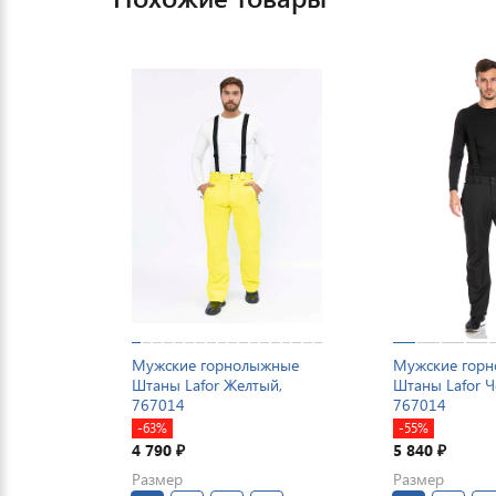
Мужские горнолыжные
Мужские гор
Штаны Lafor Желтый,
Штаны Lafor 
767014
767014
-63%
-55%
4 790
5 840
₽
₽
Размер
Размер