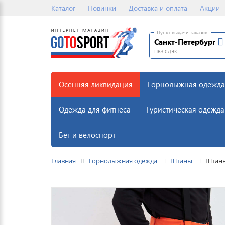
Каталог
Новинки
Доставка и оплата
Акции
Пункт выдачи заказов:
Санкт-Петербург
ПВЗ СДЭК
Осенняя ликвидация
Горнолыжная одежда
Одежда для фитнеса
Туристическая одежда
Бег и велоспорт
Главная
Горнолыжная одежда
Штаны
Штаны